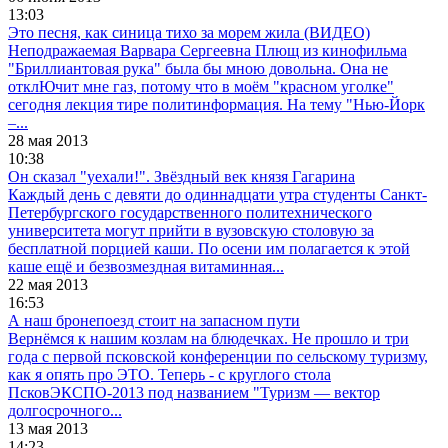
13:03
Это песня, как синица тихо за морем жила (ВИДЕО)
Неподражаемая Варвара Сергеевна Плющ из кинофильма
"Бриллиантовая рука" была бы мною довольна. Она не
отклЮчит мне газ, потому что в моём "красном уголке"
сегодня лекция тире политинформация. На тему "Нью-Йорк
–...
28 мая 2013
10:38
Он сказал "уехали!". Звёздный век князя Гагарина
Каждый день с девяти до одиннадцати утра студенты Санкт-
Петербургского государственного политехнического
университета могут прийти в вузовскую столовую за
бесплатной порцией каши. По осени им полагается к этой
каше ещё и безвозмездная витаминная...
22 мая 2013
16:53
А наш бронепоезд стоит на запасном пути
Вернёмся к нашим козлам на блюдечках. Не прошло и три
года с первой псковской конференции по сельскому туризму,
как я опять про ЭТО. Теперь - с круглого стола
ПсковЭКСПО-2013 под названием "Туризм — вектор
долгосрочного...
13 мая 2013
14:23