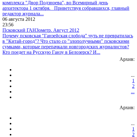
комплекса "Двор Подзноева", во Всемирный день
архитектора 1 октября. Приветствуя собравшихся, главный
редактор журнала...
06 августа 2012
23:56
Псковский ГАНЗометр. Август 2012
Почему псковская "Ганзейская слобода" чуть не превратилась
в "Китай-город"? Что стало со "злополучными" псковскими
сумками, которые перепачкали новгородских журналистов?
Кто поедет на Русскую Ганзу в Белозерск? И...
Архив:
...
1
2
...
Архив:
...
1
2