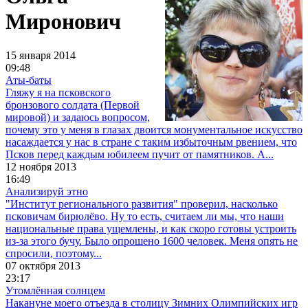
Миронович
15 января 2014
09:48
Аты-баты
Гляжу я на псковского
бронзового солдата (Первой
мировой) и задаюсь вопросом,
почему это у меня в глазах двоится монументальное искусство
насаждается у нас в стране с таким избыточным рвением, что
Псков перед каждым юбилеем пучит от памятников. А...
12 ноября 2013
16:49
Анализируй этно
"Институт регионального развития" проверил, насколько
псковичам бирюлёво. Ну то есть, считаем ли мы, что наши
национальные права ущемлены, и как скоро готовы устроить
из-за этого бучу. Было опрошено 1600 человек. Меня опять не
спросили, поэтому...
07 октября 2013
23:17
Утомлённая солнцем
Накануне моего отъезда в столицу Зимних Олимпийских игр