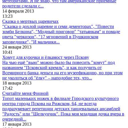
метеоритами. Я не знаю, что там американские приёмные
родители сделали с...
14 февраля 2013
13:23
Сказка о мертвых царевичах
"Сказка о дохлой царевне и семи дементорах", "Повести
зомби Белкина", "Модный приговор" "татьянкам" и помаде
цвета "черкизон", "17 мгновений в Пушкинском
заповеднике", "И мальчики...
24 января 2013
10:41
Хомут для курочки и ёлкамост через Пскову
На чью ещё "выю" можно было бы повесить "хомут" под
названием "Псковский кремль", и как получить от
Всемирного банка деньги на его музеефикацию, но при этом
не уколоться об "ёлку" – наподобие тех, что...
18 января 2013
17:42
Считайте меня Фионой
Топот маленьких ножек в филиале Городского культурного
центра города Пскова на Рижском, 64, не всегда
подразумевает репетиции детских танцевальных ансамблей
"Радость" или "Щелкунчик". Пока моя младшая дочка вчера в
очередной...
17 января 2013