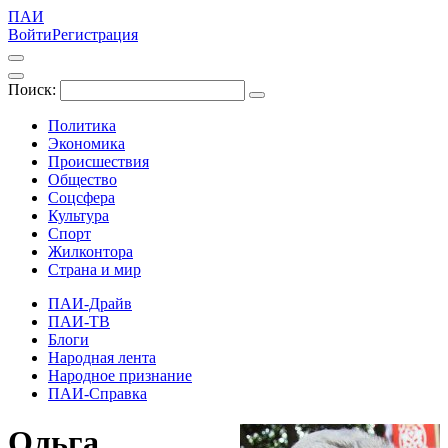
ПАИ
Войти
Регистрация
Поиск:
Политика
Экономика
Происшествия
Общество
Соцсфера
Культура
Спорт
Жилконтора
Страна и мир
ПАИ-Драйв
ПАИ-ТВ
Блоги
Народная лента
Народное признание
ПАИ-Справка
Ольга