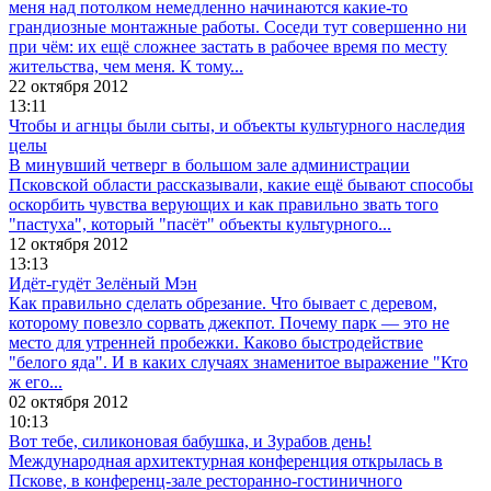
меня над потолком немедленно начинаются какие-то
грандиозные монтажные работы. Соседи тут совершенно ни
при чём: их ещё сложнее застать в рабочее время по месту
жительства, чем меня. К тому...
22 октября 2012
13:11
Чтобы и агнцы были сыты, и объекты культурного наследия
целы
В минувший четверг в большом зале администрации
Псковской области рассказывали, какие ещё бывают способы
оскорбить чувства верующих и как правильно звать того
"пастуха", который "пасёт" объекты культурного...
12 октября 2012
13:13
Идёт-гудёт Зелёный Мэн
Как правильно сделать обрезание. Что бывает с деревом,
которому повезло сорвать джекпот. Почему парк — это не
место для утренней пробежки. Каково быстродействие
"белого яда". И в каких случаях знаменитое выражение "Кто
ж его...
02 октября 2012
10:13
Вот тебе, силиконовая бабушка, и Зурабов день!
Международная архитектурная конференция открылась в
Пскове, в конференц-зале ресторанно-гостиничного