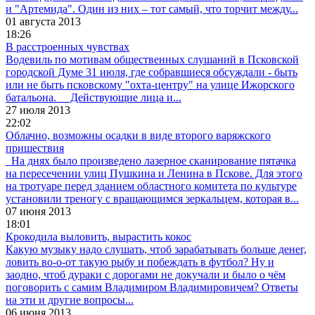
и "Артемида". Один из них – тот самый, что торчит между...
01 августа 2013
18:26
В расстроенных чувствах
Водевиль по мотивам общественных слушаний в Псковской
городской Думе 31 июля, где собравшиеся обсуждали - быть
или не быть псковскому "охта-центру" на улице Ижорского
батальона. Действующие лица и...
27 июля 2013
22:02
Облачно, возможны осадки в виде второго варяжского
пришествия
На днях было произведено лазерное сканирование пятачка
на пересечении улиц Пушкина и Ленина в Пскове. Для этого
на тротуаре перед зданием областного комитета по культуре
установили треногу с вращающимся зеркальцем, которая в...
07 июня 2013
18:01
Крокодила выловить, вырастить кокос
Какую музыку надо слушать, чтоб зарабатывать больше денег,
ловить во-о-от такую рыбу и побеждать в футбол? Ну и
заодно, чтоб дураки с дорогами не докучали и было о чём
поговорить с самим Владимиром Владимировичем? Ответы
на эти и другие вопросы...
06 июня 2013