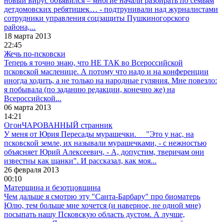
новый вирус объявился – многие начали разбирать по семьям
детдомовских ребятишек… - подтрунивали над журналистами
сотрудники управления соцзащиты Пушкиногорского
района,...
18 марта 2013
22:45
Жечь по-псковски
Теперь я точно знаю, что НЕ ТАК во Всероссийской
псковской масленице. А потому что надо и на конференции
иногда ходить, а не только на народные гуляния. Мне повезло:
я побывала (по заданию редакции, конечно же) на
Всероссийской...
06 марта 2013
14:21
ОгонЧАРОВАННЫЙ странник
У меня от Юрия Пересады мурашечки. "Это у нас, на
псковской земле, их называли мурашечками, - с нежностью
объясняет Юрий Алексеевич, - А, допустим, тверичам они
известны как щанки". И рассказал, как моя...
26 февраля 2013
00:10
Матерщина и безотцовщина
Чем дальше я смотрю эту "Санта-Барбару" про биоматерь
Юлю, тем больше мне хочется (и наверное, не одной мне)
посыпать нашу Псковскую область дустом. А лучше,