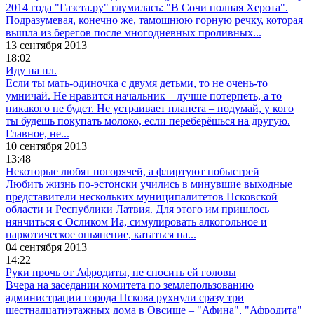
2014 года "Газета.ру" глумилась: "В Сочи полная Херота".
Подразумевая, конечно же, тамошнюю горную речку, которая
вышла из берегов после многодневных проливных...
13 сентября 2013
18:02
Иду на пл.
Если ты мать-одиночка с двумя детьми, то не очень-то
умничай. Не нравится начальник – лучше потерпеть, а то
никакого не будет. Не устраивает планета – подумай, у кого
ты будешь покупать молоко, если переберёшься на другую.
Главное, не...
10 сентября 2013
13:48
Некоторые любят погорячей, а флиртуют побыстрей
Любить жизнь по-эстонски учились в минувшие выходные
представители нескольких муниципалитетов Псковской
области и Республики Латвия. Для этого им пришлось
нянчиться с Осликом Иа, симулировать алкогольное и
наркотическое опьянение, кататься на...
04 сентября 2013
14:22
Руки прочь от Афродиты, не сносить ей головы
Вчера на заседании комитета по землепользованию
администрации города Пскова рухнули сразу три
шестнадцатиэтажных дома в Овсище – "Афина", "Афродита"