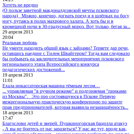
Хотеть не вредно
(О пользе заветной макдоналдсовской мечты псковского
народа) Можно, конечно, догнать поезд и в шлёпках на босу
ногу, путаясь в полах махрового халата. А хоть бы и в
кромешной ночи в 30-градусный мороз. Вот только, бегая за...
29 апреля 2013
20:04
Реальная любовь
Не умеете находить общий язык с зайцами? Теряете дар речи,
оставшись наедине с Тилем Швайгером? Тогда вам следовало
бы побывать на заключительных мероприятиях псковского
регионального этапа Всероссийского конкурса
педагогических достижений...
19 апреля 2013
11:01
Ехала инкассаторская машина тёмным лесом…
... управляемая "в ручном режиме" и подгоняемая "пинками
из Москвы". Это про состоявшуюся в Пскове Первую
межрегиональную практическую конференцию по защите
прав предпринимателей, которая выявила незащищённость...
18 апреля 2013
17:47
Благослови детей и зверей. Пушкиногорская бацилла атакуэ
- А вы не боитесь от нас заразиться? У нас же тут, вроде как,