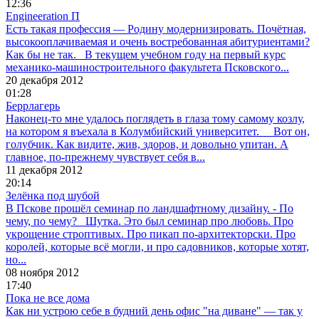
12:36
Еngineeration П
Есть такая профессия — Родину модернизировать. Почётная,
высокооплачиваемая и очень востребованная абитуриентами?
Как бы не так. В текущем учебном году на первый курс
механико-машиностроительного факультета Псковского...
20 декабря 2012
01:28
Беррлагерь
Наконец-то мне удалось поглядеть в глаза тому самому козлу,
на котором я въехала в Колумбийский университет. Вот он,
голубчик. Как видите, жив, здоров, и довольно упитан. А
главное, по-прежнему чувствует себя в...
11 декабря 2012
20:14
Зелёнка под шубой
В Пскове прошёл семинар по ландшафтному дизайну. - По
чему, по чему? Шутка. Это был семинар про любовь. Про
укрощение строптивых. Про пикап по-архитекторски. Про
королей, которые всё могли, и про садовников, которые хотят,
но...
08 ноября 2012
17:40
Пока не все дома
Как ни устрою себе в будний день офис "на диване" — так у