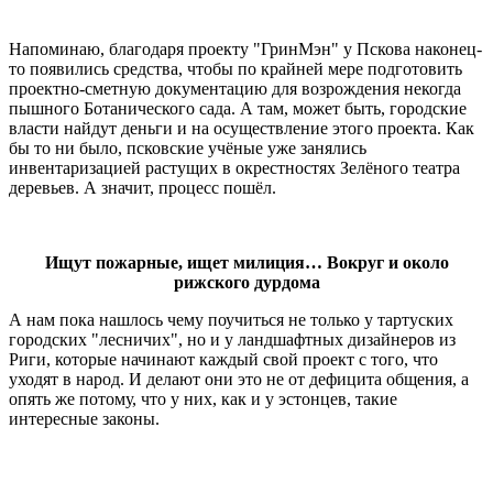
Напоминаю, благодаря проекту "ГринМэн" у Пскова наконец-
то появились средства, чтобы по крайней мере подготовить
проектно-сметную документацию для возрождения некогда
пышного Ботанического сада. А там, может быть, городские
власти найдут деньги и на осуществление этого проекта. Как
бы то ни было, псковские учёные уже занялись
инвентаризацией растущих в окрестностях Зелёного театра
деревьев. А значит, процесс пошёл.
Ищут пожарные, ищет милиция… Вокруг и около
рижского дурдома
А нам пока нашлось чему поучиться не только у тартуских
городских "лесничих", но и у ландшафтных дизайнеров из
Риги, которые начинают каждый свой проект с того, что
уходят в народ. И делают они это не от дефицита общения, а
опять же потому, что у них, как и у эстонцев, такие
интересные законы.