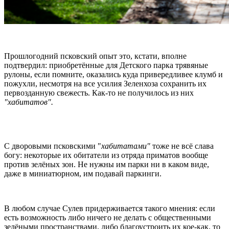
Прошлогодний псковский опыт это, кстати, вполне
подтвердил: приобретённые для Детского парка трявяные
рулоны, если помните, оказались куда привередливее клумб и
пожухли, несмотря на все усилия Зеленхоза сохранить их
первозданную свежесть. Как-то не получилось из них
"хабитатов".
С дворовыми псковскими "
хабитатами"
тоже не всё слава
богу: некоторые их обитатели из отряда приматов вообще
против зелёных зон. Не нужны им парки ни в каком виде,
даже в миниатюрном, им подавай паркинги.
В любом случае Сулев придерживается такого мнения: если
есть возможность либо ничего не делать с общественными
зелёными пространствами, либо благоустроить их кое-как, то