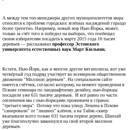
А между тем топ-менеджеры других муниципалитетов мира
относятся к проблеме городских зелёных насаждений гораздо
более трепетно. Например, новый мэр Нью-Йорка, может,
только за счёт того и победил на выборах, что пообещал
своим избирателям посадить к марту 2015 года 10 тысяч
деревьев — рассказывал
профессор Эстонского
университета естественных наук Март Кюльвик
.
Кстати, Нью-Йорк, как и многие другие мегаполисы, вот уже
четвёртый год подряд участвует во всемирном общественном
движении "Миллион деревьев". На специальном сайте
имеется счётчик, согласно которому, на момент проведения в
Пскове семинара по ландшафтному дизайну, нью-йоркцы
посадили уже 631 тысячу деревьев. И всё равно по части
озеленения мы с нью-йоркцами проживаем в странах
"третьего мира". Потому что пока улицу Ленина в Пскове
"санировали" от "лишних" клёнов, а на Таймс-сквер
вкапывали всего только 631 тысяча первое дерево, Шанхай
уже благополучно замахнулся на свой второй миллион
деревьев.