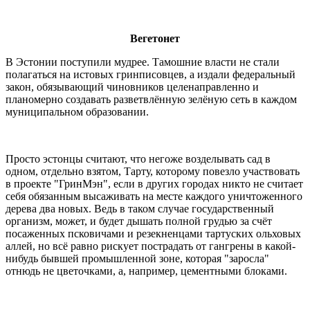
Вегетонет
В Эстонии поступили мудрее. Тамошние власти не стали
полагаться на истовых гринписовцев, а издали федеральный
закон, обязывающий чиновников целенаправленно и
планомерно создавать разветвлённую зелёную сеть в каждом
муниципальном образовании.
Просто эстонцы считают, что негоже возделывать сад в
одном, отдельно взятом, Тарту, которому повезло участвовать
в проекте "ГринМэн", если в других городах никто не считает
себя обязанным высаживать на месте каждого уничтоженного
дерева два новых. Ведь в таком случае государственный
организм, может, и будет дышать полной грудью за счёт
посаженных псковичами и резекненцами тартуских ольховых
аллей, но всё равно рискует пострадать от гангрены в какой-
нибудь бывшей промышленной зоне, которая "заросла"
отнюдь не цветочками, а, например, цементными блоками.