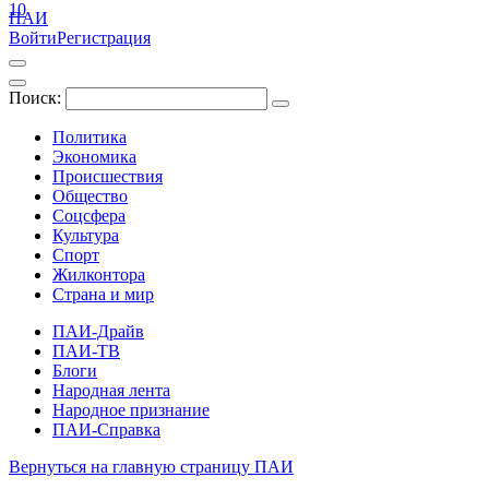
10
ПАИ
Войти
Регистрация
Поиск:
Политика
Экономика
Происшествия
Общество
Соцсфера
Культура
Спорт
Жилконтора
Страна и мир
ПАИ-Драйв
ПАИ-ТВ
Блоги
Народная лента
Народное признание
ПАИ-Справка
Вернуться на главную страницу ПАИ