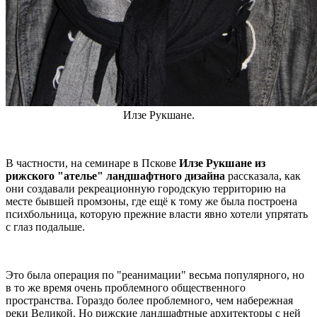
Илзе Рукшане.
В частности, на семинаре в Пскове
Илзе Рукшане из
рижского "ателье" ландшафтного дизайна
рассказала, как
они создавали рекреационную городскую территорию на
месте бывшей промзоны, где ещё к тому же была построена
психбольница, которую прежние власти явно хотели упрятать
с глаз подальше.
Это была операция по "реанимации" весьма популярного, но
в то же время очень проблемного общественного
пространства. Гораздо более проблемного, чем набережная
реки Великой. Но рижские ландшафтные архитекторы с ней