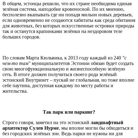
В общем, эстонцы решили, что их стране необходима единая
зелёная система, наподобие кровеносной. По их мнению,
бесполезно вкапывать где ни попадя мильон новых деревьев,
если одновременно не создаются хабитаты как среда обитания
для животных, без которых искусственные островки природы
так и останутся крапинками зелёнки на нездоровом теле
больших городов.
По словам Марта Кюльвика, к 2013 году каждый из 240
"с
чем-то там"
муниципалитетов Эстонии обязан будет создать
свою многофункциональную и жизнеспособную зелёную
сеть. В итоге должен получиться своего рода зелёный
эстонский Внутринет – пускай не глобальная, но тоже вполне
себе паутина, доступная каждому по месту работы и
жительства.
Так парк или паркинг?
Строго говоря, заметил на это эстонский
ландшафтный
архитектор Сулев Нурме
, мы вполне могли бы обходиться и
без городских зелёных зон. Ведь парки не нужны ни для