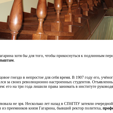
 Гагарина хотя бы для того, чтобы прикоснуться к подлинным пе
льштам
.
довое гнездо в непростое для себя время. В 1907 году его, учёно
пился за своих революционно настроенных студентов. Отъявленн
ем: его на три года лишили права занимать в институте руковод
вовала не зря. Несколько лет назад в СПбГПУ затеяли очередной
н из преемников князя Гагарина, бывший ректор политеха,
проф