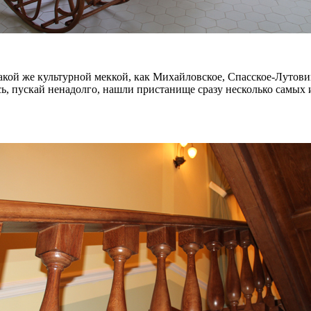
кой же культурной меккой, как Михайловское, Спасское-Лутови
сь, пускай ненадолго, нашли пристанище сразу несколько самых