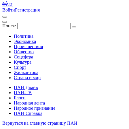
32
ПАИ
Войти
Регистрация
Поиск:
Политика
Экономика
Происшествия
Общество
Соцсфера
Культура
Спорт
Жилконтора
Страна и мир
ПАИ-Драйв
ПАИ-ТВ
Блоги
Народная лента
Народное признание
ПАИ-Справка
Вернуться на главную страницу ПАИ