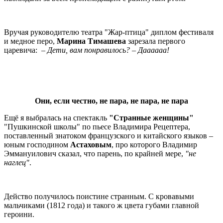
Вручая руководителю театра "Жар-птица" диплом фестиваля
и медное перо,
Марина Тимашева
зарезала первого
царевича:
– Дети, вам понравилось? – Даааааа!
Они, если честно, не пара, не пара, не пара
Ещё я выбралась на спектакль
"Странные женщины"
"Пушкинской школы" по пьесе Владимира Рецептера,
поставленный знатоком французского и китайского языков –
юным господином
Астаховым
, про которого Владимир
Эммануилович сказал, что парень, по крайней мере,
"не
наглец"
.
Действо получилось поистине странным. С кровавыми
мальчиками (1812 года) и такого ж цвета губами главной
героини.