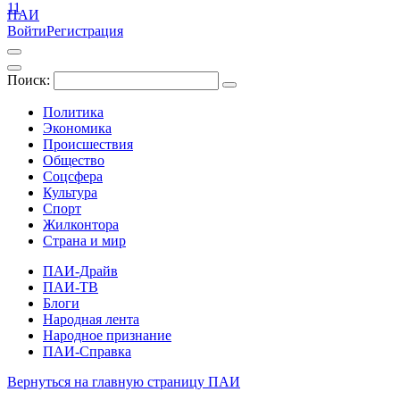
11
ПАИ
Войти
Регистрация
Поиск:
Политика
Экономика
Происшествия
Общество
Соцсфера
Культура
Спорт
Жилконтора
Страна и мир
ПАИ-Драйв
ПАИ-ТВ
Блоги
Народная лента
Народное признание
ПАИ-Справка
Вернуться на главную страницу ПАИ