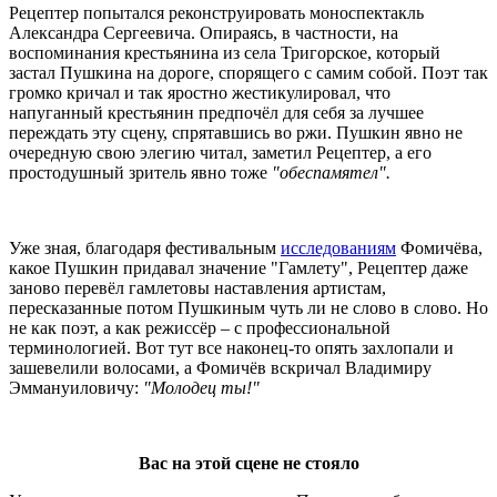
Рецептер попытался реконструировать моноспектакль
Александра Сергеевича. Опираясь, в частности, на
воспоминания крестьянина из села Тригорское, который
застал Пушкина на дороге, спорящего с самим собой. Поэт так
громко кричал и так яростно жестикулировал, что
напуганный крестьянин предпочёл для себя за лучшее
переждать эту сцену, спрятавшись во ржи. Пушкин явно не
очередную свою элегию читал, заметил Рецептер, а его
простодушный зритель явно тоже
"обеспамятел".
Уже зная, благодаря фестивальным
исследованиям
Фомичёва,
какое Пушкин придавал значение "Гамлету", Рецептер даже
заново перевёл гамлетовы наставления артистам,
пересказанные потом Пушкиным чуть ли не слово в слово. Но
не как поэт, а как режиссёр – с профессиональной
терминологией. Вот тут все наконец-то опять захлопали и
зашевелили волосами, а Фомичёв вскричал Владимиру
Эммануиловичу:
"Молодец ты!"
Вас на этой сцене не стояло