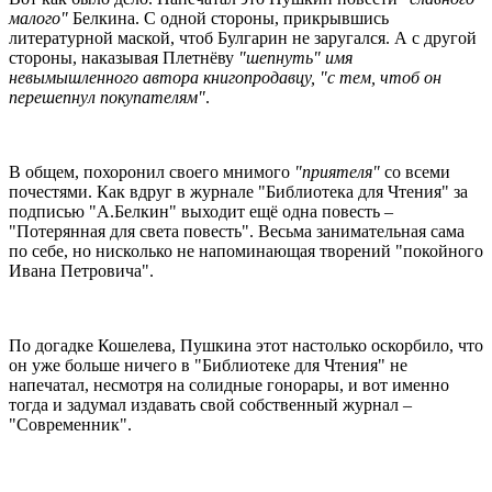
малого"
Белкина. С одной стороны, прикрывшись
литературной маской, чтоб Булгарин не заругался. А с другой
стороны, наказывая Плетнёву
"шепнуть" имя
невымышленного автора книгопродавцу, "с тем, чтоб он
перешепнул покупателям"
.
В общем, похоронил своего мнимого
"приятеля"
со всеми
почестями. Как вдруг в журнале "Библиотека для Чтения" за
подписью "А.Белкин" выходит ещё одна повесть –
"Потерянная для света повесть". Весьма занимательная сама
по себе, но нисколько не напоминающая творений "покойного
Ивана Петровича".
По догадке Кошелева, Пушкина этот настолько оскорбило, что
он уже больше ничего в "Библиотеке для Чтения" не
напечатал, несмотря на солидные гонорары, и вот именно
тогда и задумал издавать свой собственный журнал –
"Современник".