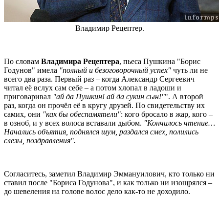
Владимир Рецептер.
По словам
Владимира Рецептера
, пьеса Пушкина "Борис
Годунов" имела
"полный и безоговорочный успех"
чуть ли не
всего два раза. Первый раз – когда Александр Сергеевич
читал её вслух сам себе – а потом хлопал в ладоши и
приговаривал
"ай да Пушкин! ай да сукин сын!"
". А второй
раз, когда он прочёл её в кругу друзей. По свидетельству их
самих, они
"как бы обеспамятели"
: кого бросало в жар, кого –
в озноб, и у всех волоса вставали дыбом.
"Кончилось чтение…
Начались объятия, поднялся шум, раздался смех, полились
слезы, поздравления".
Согласитесь, заметил Владимир Эммануилович, кто только ни
ставил после "Бориса Годунова", и как только ни изощрялся –
до шевеления на голове волос дело как-то не доходило.