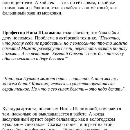
или в цветочек. А хай-тек — это, по её словам, такой же
штамп, как и раёшники, только хай-тек - он мёртвый, как
фальшивый заяц из морковки.
Профессор Нина Шалимова
тоже считает, что балалайки
делу не помеха. Проблема в актёрской технике.
"Понятно,
что росту себе не прибавишь, но с голосом-то что-то можно
сделать! Можно развернуть плечи, перестать возить по полу
ногами… А в спектакле "Евгений Онегин" голос был только у
одного мальчика и двух девочек!".
"Что нам Пушкин может дать - понятно, А что мы ему
можем дать? Конечно, человек – существо органически
ограниченное. Но что в его силах делать – это надо делать".
Культура артиста, по словам Нины Шалимовой, измеряется
тем, насколько он выкладывается в работе. А когда
заслуженный артист берёт балалайку, как в вологодском
кукольном спектакле "Сказка о попе", и играет на этой
балалайке под фонограмму…
"Друг, ну не умеешь на