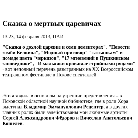
Сказка о мертвых царевичах
13:23, 14 февраля 2013, ПАИ
"Сказка о дохлой царевне и семи дементорах", "Повести
зомби Белкина", "Модный приговор" "татьянкам" и
помаде цвета "черкизон", "17 мгновений в Пушкинском
заповеднике", "И мальчики кровавые стройными рядами"
- вот неполный перечень разыгранных на XX Всероссийском
театральном фестивале в Пскове спектаклей.
Это я ходила в основном на утренние представления – в
Псковской областной научной библиотеке, где в роли Хора
выступал
Владимир Эммануилович Рецептер
, а в других
главных ролях были задействованы мои любимые артисты –
Сергей Александрович Фёдоров
и
Вячеслав Анатольевич
Кошелев
.