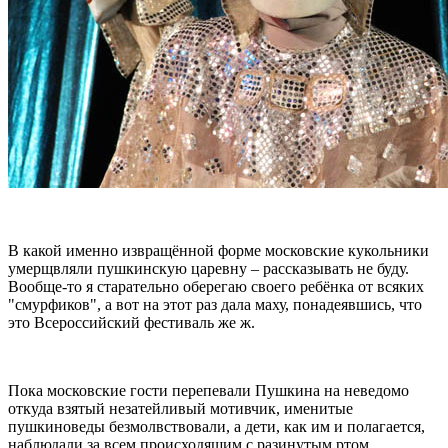
В какой именно извращённой форме московские кукольники
умерщвляли пушкинскую царевну – рассказывать не буду.
Вообще-то я старательно оберегаю своего ребёнка от всяких
"смурфиков", а вот на этот раз дала маху, понадеявшись, что
это Всероссийский фестиваль же ж.
Пока московские гости перепевали Пушкина на неведомо
откуда взятый незатейливый мотивчик, именитые
пушкиноведы безмолвствовали, а дети, как им и полагается,
наблюдали за всем происходящим с разинутым ртом.