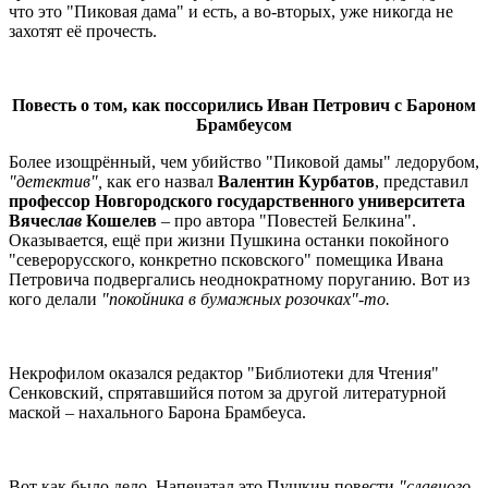
что это "Пиковая дама" и есть, а во-вторых, уже никогда не
захотят её прочесть.
Повесть о том, как поссорились Иван Петрович с Бароном
Брамбеусом
Более изощрённый, чем убийство "Пиковой дамы" ледорубом,
"детектив",
как его назвал
Валентин Курбатов
, представил
профессор Новгородского государственного университета
Вячесл
ав
Кошелев
–
про автора "Повестей Белкина".
Оказывается, ещё при жизни Пушкина останки покойного
"северорусского, конкретно псковского" помещика Ивана
Петровича подвергались неоднократному поруганию. Вот из
кого делали
"покойника в бумажных розочках"-то.
Некрофилом оказался редактор "Библиотеки для Чтения"
Сенковский, спрятавшийся потом за другой литературной
маской – нахального Барона Брамбеуса.
Вот как было дело. Напечатал это Пушкин повести
"славного