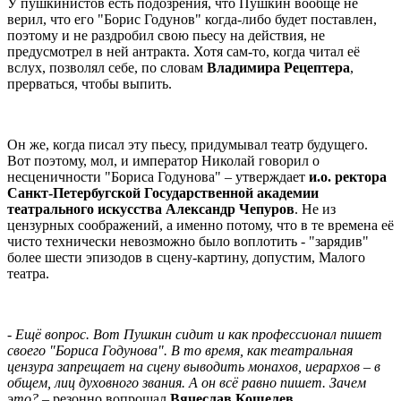
У пушкинистов есть подозрения, что Пушкин вообще не
верил, что его "Борис Годунов" когда-либо будет поставлен,
поэтому и не раздробил свою пьесу на действия, не
предусмотрел в ней антракта. Хотя сам-то, когда читал её
вслух, позволял себе, по словам
Владимира Рецептера
,
прерваться, чтобы выпить.
Он же, когда писал эту пьесу, придумывал театр будущего.
Вот поэтому, мол, и император Николай говорил о
несценичности "Бориса Годунова" – утверждает
и.о. ректора
Санкт-Петербугской Государственной академии
театрального искусства Александр Чепуров
. Не из
цензурных соображений, а именно потому, что в те времена её
чисто технически невозможно было воплотить - "зарядив"
более шести эпизодов в сцену-картину, допустим, Малого
театра.
- Ещё вопрос. Вот Пушкин сидит и как профессионал пишет
своего "Бориса Годунова". В то время, как театральная
цензура запрещает на сцену выводить монахов, иерархов – в
общем, лиц духовного звания. А он всё равно пишет. Зачем
это?
– резонно вопрошал
Вячеслав Кошелев
.