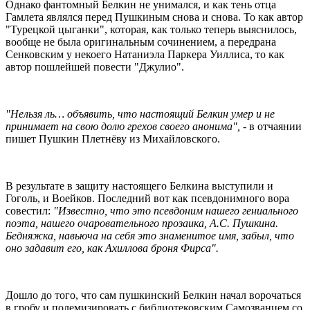
Однако фантомный Белкин не унимался, и как тень отца
Гамлета являлся перед Пушкиным снова и снова. То как автор
"Турецкой цыганки", которая, как только теперь выяснилось,
вообще не была оригинальным сочинением, а передрана
Сенковским у некоего Натаниэла Паркера Уиллиса, то как
автор пошлейшей повести "Джулио".
"Нельзя ль… объявить, что настоящий Белкин умер и не
принимает на свою долю грехов своего анонима",
- в отчаянии
пишет Пушкин Плетнёву из Михайловского.
В результате в защиту настоящего Белкина выступили и
Гоголь, и Воейков. Последний вот как псевдонимного вора
совестил:
"Известно, что это псевдоним нашего гениального
поэта, нашего очаровательного прозаика, А.С. Пушкина.
Бедняжка, навьюча на себя это знаменитое имя, забыл, что
оно задавит его, как Ахиллова броня Фирса".
Дошло до того, что сам пушкинский Белкин начал ворочаться
в гробу и полемизировать с библиотековским Самозванцем со