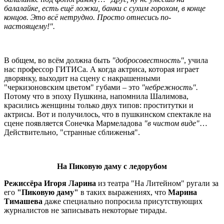
балалайке, есть ещё ложки, банки с сухим горохом, в конце
концов. Это всё нетрудно. Просто отнесись по-
настоящему!".
В общем, во всём должна быть
"добросовестность"
, учила
нас профессор ГИТИСа. А когда актриса, которая играет
дворянку, выходит на сцену с накрашенными
"черкизоновским цветом" губами – это
"небрежность".
Потому что в эпоху Пушкина, напомнила Шалимова,
красились женщины только двух типов: проститутки и
актрисы. Вот и получилось, что в пушкинском спектакле на
сцене появляется Сонечка Мармеладова
"в чистом виде"
…
Действительно, "странные сближенья".
На Пиковую даму с ледорубом
Режиссёра Игоря Ларина
из театра "На Литейном" ругали за
его
"Пиковую даму"
в таких выражениях, что
Марина
Тимашева
даже специально попросила присутствующих
журналистов не записывать некоторые тирады.