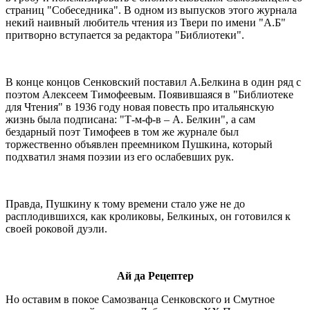
страниц "Собеседника". В одном из выпусков этого журнала
некий наивный любитель чтения из Твери по имени "А.Б"
притворно вступается за редактора "Библиотеки".
В конце концов Сенковский поставил А.Белкина в один ряд с
поэтом Алексеем Тимофеевым. Появившаяся в "Библиотеке
для Чтения" в 1936 году новая повесть про итальянскую
жизнь была подписана: "Т-м-ф-в – А. Белкин", а сам
бездарный поэт Тимофеев в том же журнале был
торжественно объявлен преемником Пушкина, который
подхватил знамя поэзии из его ослабевших рук.
Правда, Пушкину к тому времени стало уже не до
расплодившихся, как кроликовы, Белкиных, он готовился к
своей роковой дуэли.
Ай да Рецептер
Но оставим в покое Самозванца Сенковского и Смутное