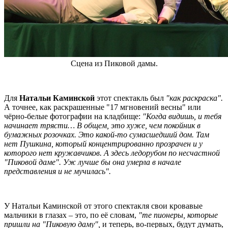
Сцена из Пиковой дамы.
Для
Натальи Каминской
этот спектакль был
"как раскраска".
А точнее, как раскрашенные "17 мгновений весны" или
чёрно-белые фотографии на кладбище:
"Когда видишь, и тебя
начинает трясти… В общем, это хуже, чем покойник в
бумажных розочках. Это какой-то сумасшедший дом. Там
нет Пушкина, который концентрированно прозрачен и у
которого нет кружавчиков. А здесь ледорубом по несчастной
"Пиковой даме". Уж лучше бы она умерла в начале
представления и не мучилась".
У Натальи Каминской от этого спектакля свои кровавые
мальчики в глазах – это, по её словам,
"те пионеры, которые
пришли на "Пиковую даму",
и теперь, во-первых, будут думать,