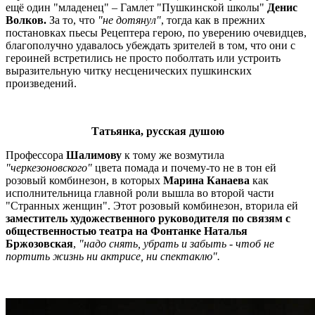
ещё один "младенец" – Гамлет "Пушкинской школы"
Денис
Волков.
За то, что
"не дотянул"
, тогда как в прежних
постановках пьесы Рецептера герою, по уверению очевидцев,
благополучно удавалось убеждать зрителей в том, что они с
героиней встретились не просто поболтать или устроить
выразительную читку несценических пушкинских
произведений.
Татьянка, русская душою
Профессора
Шалимову
к тому же возмутила
"черкезоновского"
цвета помада и почему-то не в тон ей
розовый комбинезон, в которых
Марина Канаева
как
исполнительница главной роли вышла во второй части
"Странных женщин". Этот розовый комбинезон, вторила ей
заместитель художественного руководителя по связям с
общественностью театра на Фонтанке Наталья
Бржозовская
,
"надо снять, убрать и забыть - чтоб не
портить жизнь ни актрисе, ни спектаклю".