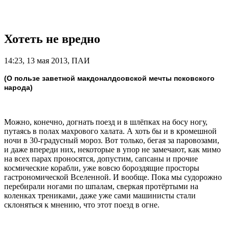
Хотеть не вредно
14:23, 13 мая 2013, ПАИ
(О пользе заветной макдоналдсовской мечты псковского
народа)
Можно, конечно, догнать поезд и в шлёпках на босу ногу,
путаясь в полах махрового халата. А хоть бы и в кромешной
ночи в 30-градусный мороз. Вот только, бегая за паровозами,
и даже впереди них, некоторые в упор не замечают, как мимо
на всех парах проносятся, допустим, сапсаны и прочие
космические корабли, уже вовсю бороздящие просторы
гастрономической Вселенной. И вообще. Пока мы судорожно
перебирали ногами по шпалам, сверкая протёртыми на
коленках трениками, даже уже сами машинисты стали
склоняться к мнению, что этот поезд в огне.