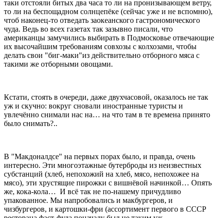
таки отстояли битых два часа то ли на пронизывающем ветру,
то ли на беспощадном солнцепёке (сейчас уже и не вспомню),
чтоб наконец-то отведать заокеанского гастрономического
чуда. Ведь во всех газетах так зазывно писали, что
американцы замучились выбирать в Подмосковье отвечающие
их высочайшим требованиям совхозы с колхозами, чтобы
делать свои "биг-маки"из действительно отборного мяса с
такими же отборными овощами.
Кстати, стоять в очереди, даже двухчасовой, оказалось не так
уж и скучно: вокруг сновали иностранные туристы и
увлечённо снимали нас на… на что там в те времена принято
было снимать?..
В "Макдоналдсе" на первых порах было, и правда, очень
интересно. Эти многоэтажные бутерброды из неизвестных
субстанций (хлеб, непохожий на хлеб, мясо, непохожее на
мясо), эти хрустящие пирожки с вишнёвой начинкой… Опять
же, кока-кола… И всё так не по-нашему причудливо
упакованное. Мы напробовались и макбургеров, и
чизбургеров, и картошки-фри (ассортимент первого в СССР
ресторана фаст-фуда поначалу был не таким уж