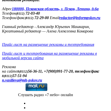
Адреc
180000, Псковская область, г. Псков, Ленина, д.6а
Телефон
72-03-40
(8112)
Телефон/факс
72-29-00
Email
redactor@informpskov.ru
(8112)
Главный редактор - Александр Юрьевич Машкарин,
Креативный редактор — Алена Алексеевна Комарова
Прайс-лист на размещение рекламы и техтребования
Прайс-лист и техтребования на размещение рекламы в
мобильной версии сайта
Реклама
на сайте
56-36-11, +7(900)991-77-20, телефон/факс
8(8112)
57-51-94
8(8112)
n.vasilieva@mh-pskov.ru
Слушать радио «7 небо» онлайн