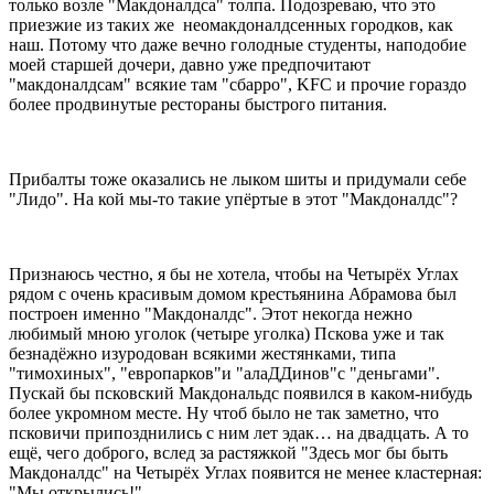
только возле "Макдоналдса" толпа. Подозреваю, что это
приезжие из таких же неомакдоналдсенных городков, как
наш. Потому что даже вечно голодные студенты, наподобие
моей старшей дочери, давно уже предпочитают
"макдоналдсам" всякие там "сбарро", KFC и прочие гораздо
более продвинутые рестораны быстрого питания.
Прибалты тоже оказались не лыком шиты и придумали себе
"Лидо". На кой мы-то такие упёртые в этот "Макдоналдс"?
Признаюсь честно, я бы не хотела, чтобы на Четырёх Углах
рядом с очень красивым домом крестьянина Абрамова был
построен именно "Макдоналдс". Этот некогда нежно
любимый мною уголок (четыре уголка) Пскова уже и так
безнадёжно изуродован всякими жестянками, типа
"тимохиных", "европарков"и "алаДДинов"с "деньгами".
Пускай бы псковский Макдональдс появился в каком-нибудь
более укромном месте. Ну чтоб было не так заметно, что
псковичи припозднились с ним лет эдак… на двадцать. А то
ещё, чего доброго, вслед за растяжкой "Здесь мог бы быть
Макдоналдс" на Четырёх Углах появится не менее кластерная:
"Мы открылись!".