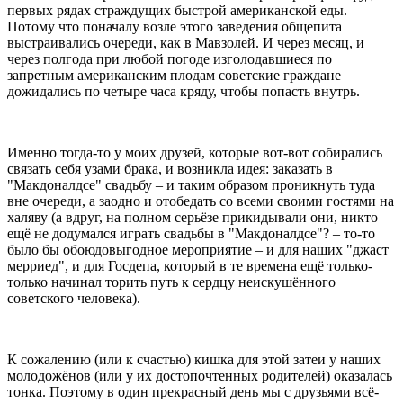
первых рядах страждущих быстрой американской еды.
Потому что поначалу возле этого заведения общепита
выстраивались очереди, как в Мавзолей. И через месяц, и
через полгода при любой погоде изголодавшиеся по
запретным американским плодам советские граждане
дожидались по четыре часа кряду, чтобы попасть внутрь.
Именно тогда-то у моих друзей, которые вот-вот собирались
связать себя узами брака, и возникла идея: заказать в
"Макдоналдсе" свадьбу – и таким образом проникнуть туда
вне очереди, а заодно и отобедать со всеми своими гостями на
халяву (а вдруг, на полном серьёзе прикидывали они, никто
ещё не додумался играть свадьбы в "Макдоналдсе"? – то-то
было бы обоюдовыгодное мероприятие – и для наших "джаст
мерриед", и для Госдепа, который в те времена ещё только-
только начинал торить путь к сердцу неискушённого
советского человека).
К сожалению (или к счастью) кишка для этой затеи у наших
молодожёнов (или у их достопочтенных родителей) оказалась
тонка. Поэтому в один прекрасный день мы с друзьями всё-