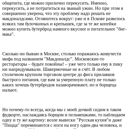
общепита, где можно прилично перекусить. Именно,
перекусить, а не потратиться на званый ужин. Но при этом я
совершенно уверена, что эту проблему надо решать не
макдоналдсами. Оглянитесь вокруг: уже и в Пскове развелось
всяких там булочкиных и крепышек, где за те же копейки
можно купить бутерброд намного вкуснее и питательнее "биг-
мака".
Сколько ни бываю в Москве, столько поражаюсь живучести
мифа под названием "Макдоналдс". Московские-то
рестораторы – будьте покойны! – уже чего только ему в пику
ни напридумывали. Шавермочные не в счёт. В любом
столичном крупном торговом центре до фига прилавков
быстрого питания, где вам за умеренную плату не только
каких хочешь бутербродов назаворачивают, но и борщеца
нальют.
Но почему-то всегда, когда мы с моей дочкой сидим в таком
фудкорте, наслаждаясь борщом и пельмешками, то наблюдаем
одну и ту же картину: возле вывески "Русская кухня"и даже
"Пицца" переминаются с ноги на ногу один-два человека, и