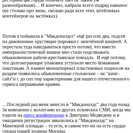
разнообразным)… И конечно, набрали всего подряд навынос
(не столько про запас, сколько ради всех этих затейливых
контейнеров на застёжках).
Потом я побывала в "Макдоналдсе" ещё раз или два, подсев
на диковинные хрустящие пирожки с запечённой вишней. А
перестала туда наведываться просто потому, что вместо
империалистической вишни мне стали подсовывать
обыкновенное рабоче-крестьянское повидло. И ещё потому,
что долгоиграющие упаковки уступили место бумажным
пакетикам. А взамен миниатюрных пластиковых подносов на
раздаче появились обыкновенные столовские – не "кинг-
сайз"и с до сих пор характерными для нашего отечественного
сервиса шершавыми краями.
…Последний раз меня занесло в "Макдоналдс" два года назад.
За компанию с коллегами из других псковских СМИ, когда мы
ездили на
пресс-конференцию
к Дмитрию Медведеву и в
ожидании регистрации завалились в "Макдоналдс" на
Манежной площади – то есть, в самом что ни на есть сердце
сердца нашей родины Москвы.