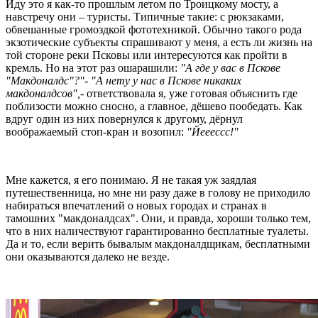
Иду это я как-то прошлым летом по Троицкому мосту, а
навстречу они – туристы. Типичные такие: с рюкзаками,
обвешанные громоздкой фототехникой. Обычно такого рода
экзотические субъекты спрашивают у меня, а есть ли жизнь на
той стороне реки Псковы или интересуются как пройти в
кремль. Но на этот раз ошарашили:
"А где у вас в Пскове
"Макдоналдс"?"- "А нету у нас в Пскове никаких
макдоналдсов",
- ответствовала я, уже готовая объяснить где
поблизости можно сносно, а главное, дёшево пообедать. Как
вдруг один из них повернулся к другому, дёрнул
воображаемый стоп-кран и возопил:
"Йееессс!"
Мне кажется, я его понимаю. Я не такая уж заядлая
путешественница, но мне ни разу даже в голову не приходило
набираться впечатлений о новых городах и странах в
тамошних "макдоналдсах". Они, и правда, хороши только тем,
что в них наличествуют гарантированно бесплатные туалеты.
Да и то, если верить бывалым макдоналдщикам, бесплатными
они оказываются далеко не везде.