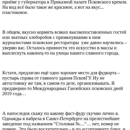
приёме у губернатора в Приказной палате Псковского кремля.
На вид всё было такое же красивое, а вот на вкус...
пластиковое.
В общем, вкусно кормить всяких высокопоставленных гостей
или знатных хлеборобов с примкнувшими к ним
журналистами псковские рестораторы уже давно научились –
уверяю вас. Осталось привнести это искусство в массы и
выплеснуть наконец-то на улицы нашего славного города.
Кстати, предлагаю ещё одно хорошее место для фудкорта –
пустырь справа от главного здания ПсковГУ. Ну не
автостоянку же там, в самом-то деле, организовывать. В
преддверии-то Международных Ганзейских псковских дней
2019 года…
А напоследок скажу по какому фаст-фуду скучаю лично я.
Однажды я набрела в Санкт-Петербурге на прелестнейшее
заведение под названием "Столовая №…"… нет, номер не
помню. Это было восхитительно - и по ассортименту блюд, и