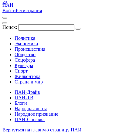
33
ПАИ
Войти
Регистрация
Поиск:
Политика
Экономика
Происшествия
Общество
Соцсфера
Культура
Спорт
Жилконтора
Страна и мир
ПАИ-Драйв
ПАИ-ТВ
Блоги
Народная лента
Народное признание
ПАИ-Справка
Вернуться на главную страницу ПАИ