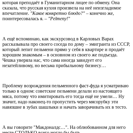
которая преподаёт в Гуманитарном лицее по обмену. Она
сказала, что русская кухня произвела на неё неизгладимое
впечатление.
"Какое конкретно блюдо?"
– конечно же,
поинтересовалась я. –
"Pelmeny!"
А ещё вспоминаю, как экскурсовод в Карловых Варах
рассказывала про своего соседа по дому – эмигранта из СССР,
который лепит пельмени прямо у себя в квартире и продаёт
хорошим знакомым – в основном из своего же подъезда.
Чешка уверяла нас, что сама иногда завидует его
незатейливому, но весьма прибыльному бизнесу…
Проблему возрождения пельменного фаст-фуда я усматриваю
только в одном: советские пельмени делали из настоящего
мяса, потому что имитировать его тогда ещё не умели… Ну
значит, надо наконец-то пропустить через мясорубку эти
навязшие в зубах шашлыки и начать заворачивать их в тесто.
А вы говорите "Макдоналдс…". На облюбованном для него
месте СТОЛЬКО всего могло бы быть…