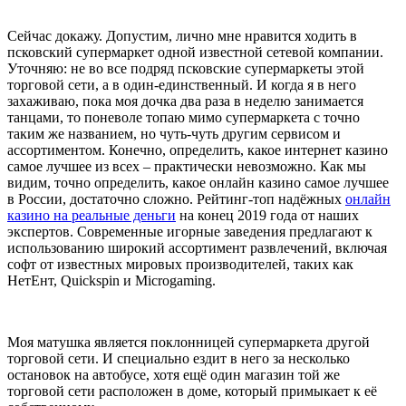
Сейчас докажу. Допустим, лично мне нравится ходить в
псковский супермаркет одной известной сетевой компании.
Уточняю: не во все подряд псковские супермаркеты этой
торговой сети, а в один-единственный. И когда я в него
захаживаю, пока моя дочка два раза в неделю занимается
танцами, то поневоле топаю мимо супермаркета с точно
таким же названием, но чуть-чуть другим сервисом и
ассортиментом. Конечно, определить, какое интернет казино
самое лучшее из всех – практически невозможно. Как мы
видим, точно определить, какое онлайн казино самое лучшее
в России, достаточно сложно. Рейтинг-топ надёжных
онлайн
казино на реальные деньги
на конец 2019 года от наших
экспертов. Современные игорные заведения предлагают к
использованию широкий ассортимент развлечений, включая
софт от известных мировых производителей, таких как
НетЕнт, Quickspin и Microgaming.
Моя матушка является поклонницей супермаркета другой
торговой сети. И специально ездит в него за несколько
остановок на автобусе, хотя ещё один магазин той же
торговой сети расположен в доме, который примыкает к её