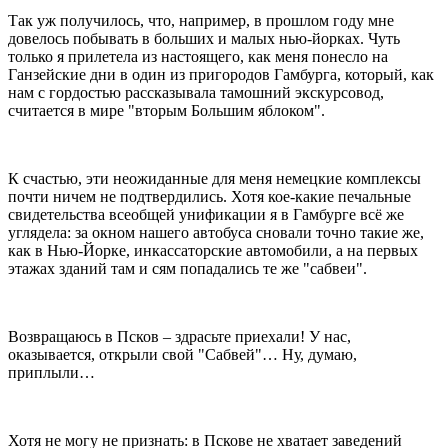
Так уж получилось, что, например, в прошлом году мне
довелось побывать в больших и малых нью-йорках. Чуть
только я прилетела из настоящего, как меня понесло на
Ганзейские дни в один из пригородов Гамбурга, который, как
нам с гордостью рассказывала тамошний экскурсовод,
считается в мире "вторым Большим яблоком".
К счастью, эти неожиданные для меня немецкие комплексы
почти ничем не подтвердились. Хотя кое-какие печальные
свидетельства всеобщей унификации я в Гамбурге всё же
углядела: за окном нашего автобуса сновали точно такие же,
как в Нью-Йорке, инкассаторские автомобили, а на первых
этажах зданий там и сям попадались те же "сабвеи".
Возвращаюсь в Псков – здрасьте приехали! У нас,
оказывается, открыли свой "Сабвей"… Ну, думаю,
приплыли…
Хотя не могу не признать: в Пскове не хватает заведений