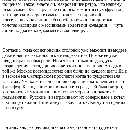
по ценам. Такое, знаете ли, махровейшее ретро, что нашему
псковскому "Бульвару"и не снилось: компот из сухофруктов,
как в детском саду, те самые котлеты с подливкой,
восседающая на финише беговой дорожки с подносами
толстая кассирша с массивными золотыми кольцами — чуть
ли не по два на каждом мясистом пальце…
Согласна, тема совдеповских столовок уже выходит из моды и
даже в нашем макдоналдски недоразвитом Пскове её уже
неоднократно обыграли. Но я что-то никак не дождусь
возрождения легендарных советских пельменных. А ведь в
той же Москве восьмидесятых они были на каждом шагу. Да и
в Пскове на Октябрьском проспекте когда-то существовала
такая же. Уж, кажется, чего проще организовать пельменный
фаст-фуд. Как щас помню: в окошке за раздачей было видно,
как здоровые мужики вынимают из морозилки пакеты с
пельменями "Русские"и вытряхивают их содержимое в котёл
с кипящей водой. Пять минут – обед готов. Кетчуп и горчица
– по вкусу.
На днях как раз разговаривала с американской студенткой,