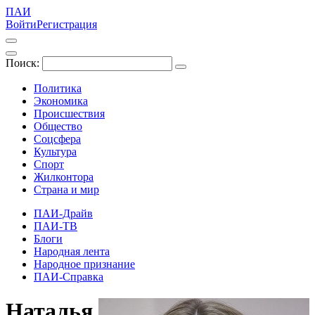
ПАИ
Войти
Регистрация
Поиск:
Политика
Экономика
Происшествия
Общество
Соцсфера
Культура
Спорт
Жилконтора
Страна и мир
ПАИ-Драйв
ПАИ-ТВ
Блоги
Народная лента
Народное признание
ПАИ-Справка
Наталья