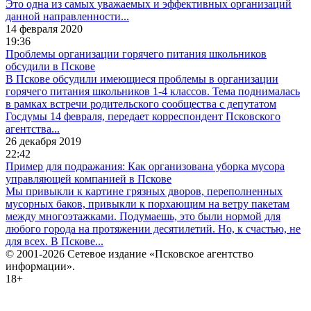
Это одна из самых уважаемых и эффективных организаций
данной направленности...
14 февраля 2020
19:36
Проблемы организации горячего питания школьников
обсудили в Пскове
В Пскове обсудили имеющиеся проблемы в организации
горячего питания школьников 1-4 классов. Тема поднималась
в рамках встречи родительского сообщества с депутатом
Госдумы 14 февраля, передает корреспондент Псковского
агентства...
26 декабря 2019
22:42
Пример для подражания: Как организована уборка мусора
управляющей компанией в Пскове
Мы привыкли к картине грязных дворов, переполненных
мусорных баков, привыкли к порхающим на ветру пакетам
между многоэтажками. Подумаешь, это были нормой для
любого города на протяжении десятилетий. Но, к счастью, не
для всех. В Пскове...
© 2001-2026 Сетевое издание «Псковское агентство
информации».
18+