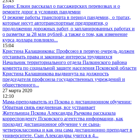
23:43
Борис Елкин рассказал о пассажирских перевозках и о
ремонте дорог в условиях пандемии
О режиме работы транспорта в период пандемии, о тратах,
которые несут автотранспортные предприятия, о
продолжении дорожных работ, о запланированных работах и
о разметке за 28 млн рублей, а также о том, как изменение
курса доллара повлияло...
15:04
Кристина Калашникова: Профсоюз в первую очередь должен
отстаивать права и законные интересы трудящихся
Начальник территориального отдела Палкинского района
комитета по социальной защите населения Псковской области
Кристина Калашникова выдвинута на должность
председателя профсоюза государственных учреждений и
общественного...
27 марта 2020
12:10
Мама-преподаватель из Пскова о дистанционном обучении:
Обратная связь ежедневная, все устраивает
Жительница Пскова Александра Рычкова рассказала
корреспонденту Псковского агентства информации, как
проходит дистанционное обучение у ее сына-
четвероклассника и как она сама дистанционно преподает в
университете. Сын Александры учится в 4...