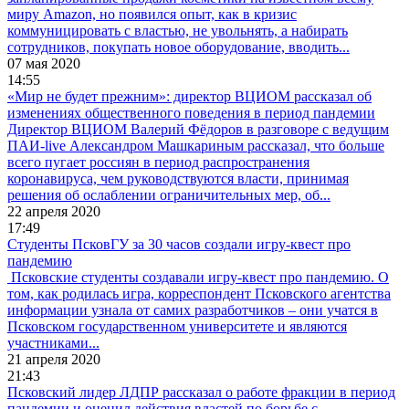
миру Amazon, но появился опыт, как в кризис
коммуницировать с властью, не увольнять, а набирать
сотрудников, покупать новое оборудование, вводить...
07 мая 2020
14:55
«Мир не будет прежним»: директор ВЦИОМ рассказал об
изменениях общественного поведения в период пандемии
Директор ВЦИОМ Валерий Фёдоров в разговоре с ведущим
ПАИ-live Александром Машкариным рассказал, что больше
всего пугает россиян в период распространения
коронавируса, чем руководствуются власти, принимая
решения об ослаблении ограничительных мер, об...
22 апреля 2020
17:49
Студенты ПсковГУ за 30 часов создали игру-квест про
пандемию
Псковские студенты создавали игру-квест про пандемию. О
том, как родилась игра, корреспондент Псковского агентства
информации узнала от самих разработчиков – они учатся в
Псковском государственном университете и являются
участниками...
21 апреля 2020
21:43
Псковский лидер ЛДПР рассказал о работе фракции в период
пандемии и оценил действия властей по борьбе с