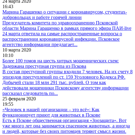
24 марта 2020
16:43
Марина Гаращенко о ситуации с коронавирусом, студентах-
добровольцах и работе горячей линии
Председатель комитета по здравоохранению Псковской
области Марина Гаращенко в рамках прямого эфира ПАИ-live
24 марта ответила на самые распространенные вопросы о
распространении коронавирусной инфекции. Псковское
агентство информации предлагает...
10 марта 2020
10:10
Более 100 томов на шесть хитрых мошеннических схем:
Задержана преступная группа из Пскова
В состав преступной группы входили 7 человек. На их счету 8
эпизодов преступлений по ст. 159 Уголовного Кодекса РФ.
Добычей стали 18 млн 291 тыс. рублей. О том как
действовали мошенники Псковскому агентству информации
рассказал следователь по...
25 февраля 2020
19:55
«Человек в нашей организации – это всё»: Как
функционирует приют для животных в Пскове
Есть в Пскове общественная организация «Зоозащита». Вот
уже много лет она занимается спасением животных, а иногда
и людей, которые без своих питомцев теряют смысл жизни.