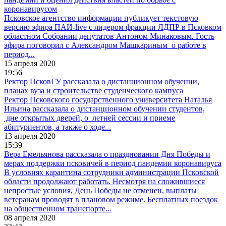
коронавирусом
Псковское агентство информации публикует текстовую
версию эфира ПАИ-live с лидером фракции ЛДПР в Псковком
областном Собрании депутатов Антоном Минаковым. Гость
эфира поговорил с Александром Машкариным о работе в
период...
15 апреля 2020
19:56
Ректор ПсковГУ рассказала о дистанционном обучении,
планах вуза и строительстве студенческого кампуса
Ректор Псковского государственного университета Наталья
Ильина рассказала о дистанционном обучении студентов,
дне открытых дверей, о летней сессии и приеме
абитуриентов, а также о ходе...
13 апреля 2020
15:39
Вера Емельянова рассказала о праздновании Дня Победы и
мерах поддержки псковичей в период пандемии коронавируса
В условиях карантина сотрудники администрации Псковской
области продолжают работать. Несмотря на сложившиеся
непростые условия, День Победы не отменен, выплаты
ветеранам проводят в плановом режиме. Бесплатных поездок
на общественном транспорте...
08 апреля 2020