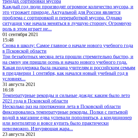
трендах сортировки мусора
Каждый год люди производят огромное количество мусора, и
это угрожает природе. Актуальной для России является
проблема с сортировкой и переработкой мусора. Однако
ситуация уже начала меняться в лучшую сторону. Огромную
роль в этом играет не...
01 сентября 2021
15:48
Снова в школу: Самое главное о начале нового учебного года
в Псковской области
Три беззаботных месяца лета прошли стремительно быстро, и
на смену им пришли осень и начало нового учебного года.
Какая поддержка была оказана учителям и российским семьям
в преддверии 1 сентября, как начался новый учебный год в
условиях...
31 августа 2021
16:18
Температурные рекорды и сильные дожди: каким было лето
2021 года в Псковской области
Несколько раз на протяжении лета в Псковской области
фиксировались температурные рекорды. Полки с питьевой
водой в магазине едва успевали пополняться, а кондиционер
или вентилятор и вовсе купить было практически
невозможно. Изнуряющая жара...
23 августа 2021