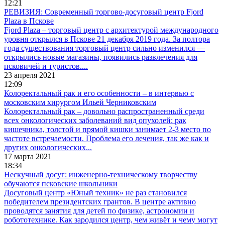
12:21
РЕВИЗИЯ: Современный торгово-досуговый центр Fjord
Plaza в Пскове
Fjord Plaza – торговый центр с архитектурой международного
уровня открылся в Пскове 21 декабря 2019 года. За полтора
года существования торговый центр сильно изменился —
открылись новые магазины, появились развлечения для
псковичей и туристов....
23 апреля 2021
12:09
Колоректальный рак и его особенности – в интервью с
московским хирургом Ильей Черниковским
Колоректальный рак – довольно распространенный среди
всех онкологических заболеваний вид опухолей: рак
кишечника, толстой и прямой кишки занимает 2-3 место по
частоте встречаемости. Проблема его лечения, так же как и
других онкологических...
17 марта 2021
18:34
Нескучный досуг: инженерно-техническому творчеству
обучаются псковские школьники
Досуговый центр «Юный техник» не раз становился
победителем президентских грантов. В центре активно
проводятся занятия для детей по физике, астрономии и
робототехнике. Как зародился центр, чем живёт и чему могут