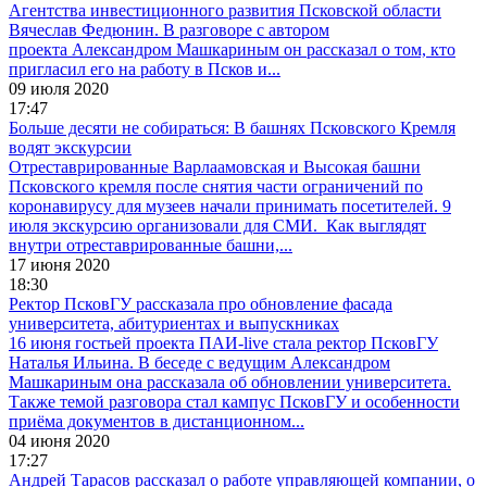
Агентства инвестиционного развития Псковской области
Вячеслав Федюнин. В разговоре с автором
проекта Александром Машкариным он рассказал о том, кто
пригласил его на работу в Псков и...
09 июля 2020
17:47
Больше десяти не собираться: В башнях Псковского Кремля
водят экскурсии
Отреставрированные Варлаамовская и Высокая башни
Псковского кремля после снятия части ограничений по
коронавирусу для музеев начали принимать посетителей. 9
июля экскурсию организовали для СМИ. Как выглядят
внутри отреставрированные башни,...
17 июня 2020
18:30
Ректор ПсковГУ рассказала про обновление фасада
университета, абитуриентах и выпускниках
16 июня гостьей проекта ПАИ-live стала ректор ПсковГУ
Наталья Ильина. В беседе с ведущим Александром
Машкариным она рассказала об обновлении университета.
Также темой разговора стал кампус ПсковГУ и особенности
приёма документов в дистанционном...
04 июня 2020
17:27
Андрей Тарасов рассказал о работе управляющей компании, о