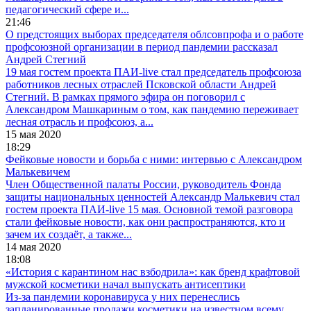
педагогический сфере и...
21:46
О предстоящих выборах председателя облсовпрофа и о работе
профсоюзной организации в период пандемии рассказал
Андрей Стегний
19 мая гостем проекта ПАИ-live стал председатель профсоюза
работников лесных отраслей Псковской области Андрей
Стегний. В рамках прямого эфира он поговорил с
Александром Машкариным о том, как пандемию переживает
лесная отрасль и профсоюз, а...
15 мая 2020
18:29
Фейковые новости и борьба с ними: интервью с Александром
Малькевичем
Член Общественной палаты России, руководитель Фонда
защиты национальных ценностей Александр Малькевич стал
гостем проекта ПАИ-live 15 мая. Основной темой разговора
стали фейковые новости, как они распространяются, кто и
зачем их создаёт, а также...
14 мая 2020
18:08
«История с карантином нас взбодрила»: как бренд крафтовой
мужской косметики начал выпускать антисептики
Из-за пандемии коронавируса у них перенеслись
запланированные продажи косметики на известном всему