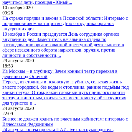
научиться дети, посещая «Юный...
10 ноября 2020
09:26
На страже порядка и закона в Псковской области: Интервью с
подполковником юстиции ко Дню сотрудника органов
внутренних дел
10 ноября в России празднуется День сотрудника органов
внутренних дел. Заместитель начальника отдела по
расследованию организованной преступной деятельности в
сфере незаконного оборота наркотиков, оружия, против
личности и собственности,...
29 августа 2020
18:53
Из Москвы – в глубинку: Зачем конный театр переехал в
деревню под Опочкой
Переезд из столицы в псковскую глубинку, сельская жизнь
вместо городской, без воды и отопления, ранние подъёмы под
крики петуха. О том, какой сложный путь пришлось пройти
театру и животным, скитаясь от места к месту, об экскурсиях
для туристов и...
24 августа 2020
22:09
Бизнес не должен ходить по властным кабинетам: интервью с
Вячеславом Федюниным
24 августа гостем проекта ПАИ-live стал руководитель