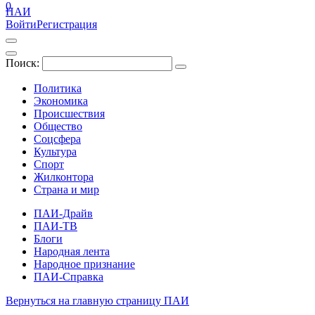
0
ПАИ
Войти
Регистрация
Поиск:
Политика
Экономика
Происшествия
Общество
Соцсфера
Культура
Спорт
Жилконтора
Страна и мир
ПАИ-Драйв
ПАИ-ТВ
Блоги
Народная лента
Народное признание
ПАИ-Справка
Вернуться на главную страницу ПАИ