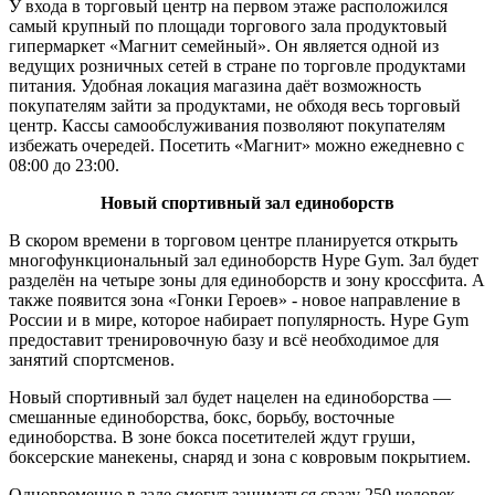
У входа в торговый центр на первом этаже расположился
самый крупный по площади торгового зала продуктовый
гипермаркет «Магнит семейный». Он является одной из
ведущих розничных сетей в стране по торговле продуктами
питания. Удобная локация магазина даёт возможность
покупателям зайти за продуктами, не обходя весь торговый
центр. Кассы самообслуживания позволяют покупателям
избежать очередей. Посетить «Магнит» можно ежедневно с
08:00 до 23:00.
Новый спортивный зал единоборств
В скором времени в торговом центре планируется открыть
многофункциональный зал единоборств Hype Gym. Зал будет
разделён на четыре зоны для единоборств и зону кроссфита. А
также появится зона «Гонки Героев» - новое направление в
России и в мире, которое набирает популярность. Hype Gym
предоставит тренировочную базу и всё необходимое для
занятий спортсменов.
Новый спортивный зал будет нацелен на единоборства —
смешанные единоборства, бокс, борьбу, восточные
единоборства. В зоне бокса посетителей ждут груши,
боксерские манекены, снаряд и зона с ковровым покрытием.
Одновременно в зале смогут заниматься сразу 250 человек.