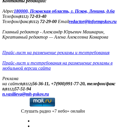
Контакты редакции:
Адреc
180000, Псковская область, г. Псков, Ленина, д.6а
Телефон
72-03-40
(8112)
Телефон/факс
72-29-00
Email
redactor@informpskov.ru
(8112)
Главный редактор - Александр Юрьевич Машкарин,
Креативный редактор — Алена Алексеевна Комарова
Прайс-лист на размещение рекламы и техтребования
Прайс-лист и техтребования на размещение рекламы в
мобильной версии сайта
Реклама
на сайте
56-36-11, +7(900)991-77-20, телефон/факс
8(8112)
57-51-94
8(8112)
n.vasilieva@mh-pskov.ru
Слушать радио «7 небо» онлайн