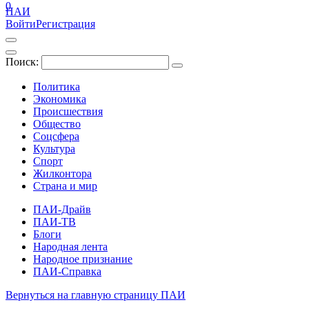
0
ПАИ
Войти
Регистрация
Поиск:
Политика
Экономика
Происшествия
Общество
Соцсфера
Культура
Спорт
Жилконтора
Страна и мир
ПАИ-Драйв
ПАИ-ТВ
Блоги
Народная лента
Народное признание
ПАИ-Справка
Вернуться на главную страницу ПАИ