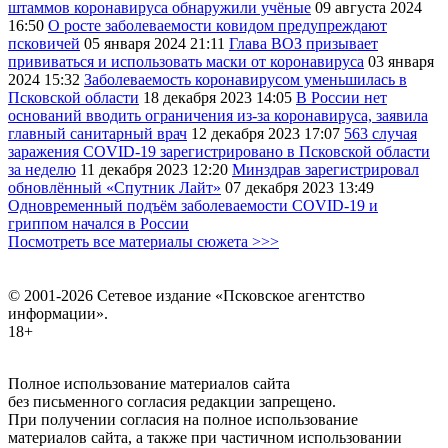
штаммов коронавируса обнаружили учёные
09 августа 2024
16:50
О росте заболеваемости ковидом предупреждают
псковичей
05 января 2024
21:11
Глава ВОЗ призывает
прививаться и использовать маски от коронавируса
03 января
2024
15:32
Заболеваемость коронавирусом уменьшилась в
Псковской области
18 декабря 2023
14:05
В России нет
оснований вводить ограничения из-за коронавируса, заявила
главный санитарный врач
12 декабря 2023
17:07
563 случая
заражения COVID-19 зарегистрировано в Псковской области
за неделю
11 декабря 2023
12:20
Минздрав зарегистрировал
обновлённый «Спутник Лайт»
07 декабря 2023
13:49
Одновременный подъём заболеваемости COVID-19 и
гриппом начался в России
Посмотреть все материалы сюжета >>>
© 2001-2026 Сетевое издание «Псковское агентство
информации».
18+
Полное использование материалов сайта
без письменного согласия редакции запрещено.
При получении согласия на полное использование
материалов сайта, а также при частичном использовании