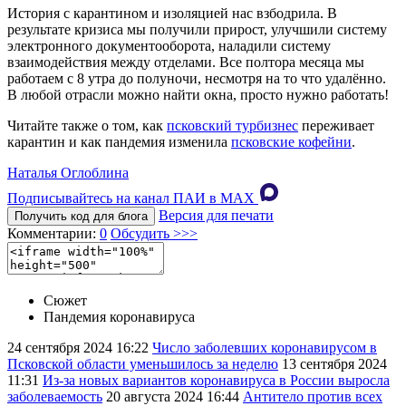
История с карантином и изоляцией нас взбодрила. В
результате кризиса мы получили прирост, улучшили систему
электронного документооборота, наладили систему
взаимодействия между отделами. Все полтора месяца мы
работаем с 8 утра до полуночи, несмотря на то что удалённо.
В любой отрасли можно найти окна, просто нужно работать!
Читайте также о том, как
псковский турбизнес
переживает
карантин и как пандемия изменила
псковские кофейни
.
Наталья Оглоблина
Подписывайтесь на канал ПАИ в MAХ
Версия для печати
Получить код для блога
Комментарии:
0
Обсудить >>>
Сюжет
Пандемия коронавируса
24 сентября 2024
16:22
Число заболевших коронавирусом в
Псковской области уменьшилось за неделю
13 сентября 2024
11:31
Из-за новых вариантов коронавируса в России выросла
заболеваемость
20 августа 2024
16:44
Антитело против всех