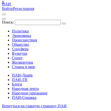
0
ПАИ
Войти
Регистрация
Поиск:
Политика
Экономика
Происшествия
Общество
Соцсфера
Культура
Спорт
Жилконтора
Страна и мир
ПАИ-Драйв
ПАИ-ТВ
Блоги
Народная лента
Народное признание
ПАИ-Справка
Вернуться на главную страницу ПАИ