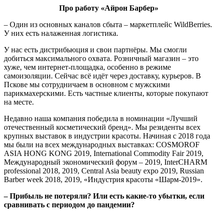
Про работу «Айрон Барбер»
– Один из основных каналов сбыта – маркетплейс WildBerries.
У них есть налаженная логистика.
У нас есть дистрибьюция и свои партнёры. Мы смогли
добиться максимального охвата. Розничный магазин – это
хуже, чем интернет-площадка, особенно в режиме
самоизоляции. Сейчас всё идёт через доставку, курьеров. В
Пскове мы сотрудничаем в основном с мужскими
парикмахерскими. Есть частные клиенты, которые покупают
на месте.
Недавно наша компания победила в номинации «Лучший
отечественный косметический бренд». Мы резиденты всех
крупных выставок в индустрии красоты. Начиная с 2018 года
мы были на всех международных выставках: COSMOROF
ASIA HONG KONG 2019, International Commodity Fair 2019,
Международный экономический форум – 2019, InterCHARM
professional 2018, 2019, Central Asia beauty expo 2019, Russian
Barber week 2018, 2019, «Индустрия красоты «Шарм-2019».
– Прибыль не потеряли? Или есть какие-то убытки, если
сравнивать с периодом до пандемии?