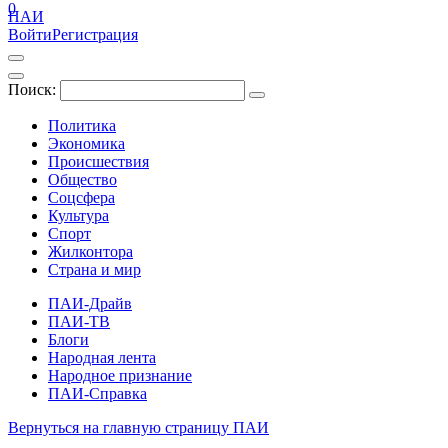
0
ПАИ
Войти
Регистрация
Поиск:
Политика
Экономика
Происшествия
Общество
Соцсфера
Культура
Спорт
Жилконтора
Страна и мир
ПАИ-Драйв
ПАИ-ТВ
Блоги
Народная лента
Народное признание
ПАИ-Справка
Вернуться на главную страницу ПАИ