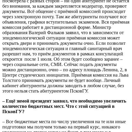
посмотрела с разных сторон – ни один абитуриент не остаётся
без внимания, за каждым закрепляется модератор, проверяют
документы. Всё общение с приёмной комиссией происходит
через электронную почту. Там же абитуриенты получают все
объявления, графики вступительных экзаменов. Вся приёмная
комиссия работает в дистанционной форме. Министр
образования Валерий Фальков заявил, что в зависимости от
эпидемиологической ситуации приёмная комиссия может
открыть двери и принимать документы очно. Если позволит
эпидемиологическая ситуация и главный санитарный врач
разрешит нам, то приём документов в рамках консультаций
откроется после 1 июля. Об этом будет сообщено заранее –
через социальные сети, СМИ. Сейчас подать документы
можно дистанционно, очно – по адресу площадь Ленина, 2, в
Центре студенческих инициатив. Приёмная комиссия на Льва
Толстого принимать документы не будет вообще. Личный
кабинет абитуриенты должны заводить в любом случае, без
этого нельзя стать абитуриентом ПсковГУ.
–
Ещё зимой президент заявил, что необходимо увеличить
количество бюджетных мест. Что с этой ситуацией в
ПсковГУ?
– Все бюджетные места по числу увеличения на те или иные
подготовки мы получим только на первый курс, никакого