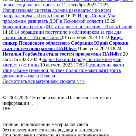
новые социальные проекты
11 сентября 2023
17:25
Избирательная система должна развиваться по всем
направлениям – Игорь Сопов
16:05
Игорь Сопов: Мы
продолжим развивать ДЭГ в Псковской области
15:29
Больший интерес к ДЭГ у старшего поколения – Игорь Сопов
14:18
14 обращений поступило в облизбирком за три дня
голосования – Игорь Сопов
01 сентября 2023
13:22
Вице-
спикер Псковского областного Собрания Юрий Сорокин
стал гостем программы ПАИ-live
31 августа 2023
18:24
Наталья Горбачёва стала гостем программы ПАИ-live
20
августа 2023
20:59
Борис Елкин: Городу по-прежнему не
хватает гостиниц
19 августа 2023
17:53
Расширение части
улицы Коммунальной до трёх полос поможет разгрузить
движение – глава Пскова
Посмотреть все материалы сюжета >>>
© 2001-2026 Сетевое издание «Псковское агентство
информации».
18+
Полное использование материалов сайта
без письменного согласия редакции запрещено.
При получении согласия на полное использование