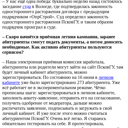
– У нас ещё одна победа: буквально неделю назад состоялось
заседание
суда
в Вологде, где подтвердилась законность
одностороннего расторжения договора с предыдущим
подрядчиком «ОпрСтрой». Суд определил законность
одностороннего расторжения ПсковГУ, и таким образом
подрядчик проиграл в суде.
–
Скоро начнётся приёмная летняя кампания, заранее
абитуриенты смогут подать документы, а потом доносить
необходимые. Как активно абитуриенты пользуются
сервисом?
– Наша электронная приёмная комиссия заработала,
абитуриенты или родители могут зайти на сайт ПсковГУ, там
будет личный кабинет абитуриента, можно
зарегистрироваться. По состоянию на 16 июня в
личном
кабинете
уже было зарегистрировано 273 абитуриента. Уже
всё работает не в экспериментальном режиме. Чётко
прописаны шаги: зарегистрироваться в личном кабинете,
заполнить анкету-заявление, отправить его на согласование,
получить одобрение от модератора, дальше можно
распечатать заявление, подписывать и загружать в свой
личный кабинет. И уже после этого можно считаться
абитуриентом ПсковГУ. Очень всё легко. Я стараюсь
обязательно тестировать на себе. Я протестировала,