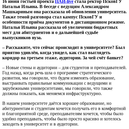
16 июня гостьей проекта
ПАИ-
live
стала ректор ПсковГУ
Наталья Ильина. В беседе с ведущим Александром
Машкариным она рассказала об обновлении университета.
Также темой разговора стал кампус ПсковГУ и
особенности приёма документов в дистанционном режиме.
Наталья Ильина рассказала об увеличении бюджетных
мест для абитуриентов и о дальнейшей судьбе
выпускников вуза.
–
Расскажите, что сейчас происходит в университете? Был
приятно удивлён, когда увидел, как стал выглядеть
коридор на третьем этаже, аудитории. За чей счёт банкет?
– Новые стены и аудитории – для студентов и преподавателей.
Год назад, когда речь шла о программе стратегического
развития, мы говорили, что будем изменять образование,
выстраивать правильные коммуникации с ведущими и
зарубежными университетами, мы говорили, что также
должны показать, как меняемся инфраструктурно.
В нашем университете даётся хорошее образование, но
абитуриентам и студентам хочется получать его в комфортной
и благоприятной среде, преподавателям хочется, чтобы было
удобно преподавать, чтобы было просто красиво и хотелось
заходить в университет и в аудитории.