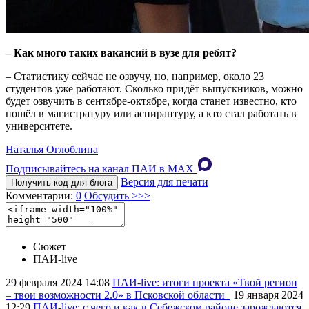
–
Как много таких вакансий в вузе для ребят?
– Статистику сейчас не озвучу, но, например, около 23
студентов уже работают. Сколько придёт выпускников, можно
будет озвучить в сентябре-октябре, когда станет известно, кто
пошёл в магистратуру или аспирантуру, а кто стал работать в
университете.
Наталья Оглоблина
Подписывайтесь на канал ПАИ в MAХ
Версия для печати
Получить код для блога
Комментарии:
0
Обсудить >>>
Сюжет
ПАИ-livе
29 февраля 2024
14:08
ПАИ-live: итоги проекта «Твой регион
– твои возможности 2.0» в Псковской области
19 января 2024
12:29
ПАИ-live: с чего и как в Себежском районе зарождаются