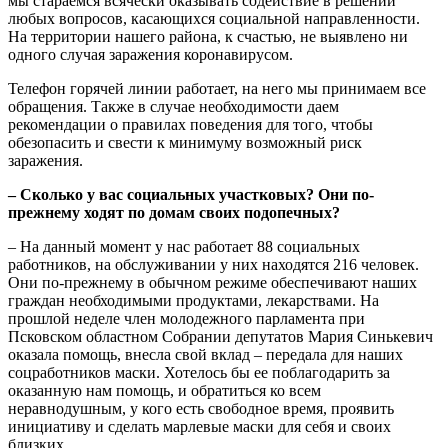
мы стараемся всячески оказывать содействие в решении
любых вопросов, касающихся социальной направленности.
На территории нашего района, к счастью, не выявлено ни
одного случая заражения коронавирусом.
Телефон горячей линии работает, на него мы принимаем все
обращения. Также в случае необходимости даем
рекомендации о правилах поведения для того, чтобы
обезопасить и свести к минимуму возможный риск
заражения.
– Сколько у вас социальных участковых? Они по-
прежнему ходят по домам своих подопечных?
– На данный момент у нас работает 88 социальных
работников, на обслуживании у них находятся 216 человек.
Они по-прежнему в обычном режиме обеспечивают наших
граждан необходимыми продуктами, лекарствами. На
прошлой неделе член молодежного парламента при
Псковском областном Собрании депутатов Мария Синькевич
оказала помощь, внесла свой вклад – передала для наших
соцработников маски. Хотелось бы ее поблагодарить за
оказанную нам помощь, и обратиться ко всем
неравнодушным, у кого есть свободное время, проявить
инициативу и сделать марлевые маски для себя и своих
близких.