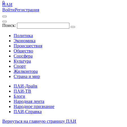
0
ПАИ
Войти
Регистрация
Поиск:
Политика
Экономика
Происшествия
Общество
Соцсфера
Культура
Спорт
Жилконтора
Страна и мир
ПАИ-Драйв
ПАИ-ТВ
Блоги
Народная лента
Народное признание
ПАИ-Справка
Вернуться на главную страницу ПАИ