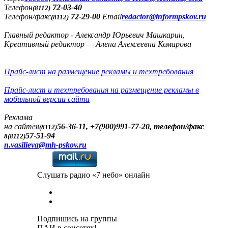
Телефон
72-03-40
(8112)
Телефон/факс
72-29-00
Email
redactor@informpskov.ru
(8112)
Главный редактор - Александр Юрьевич Машкарин,
Креативный редактор — Алена Алексеевна Комарова
Прайс-лист на размещение рекламы и техтребования
Прайс-лист и техтребования на размещение рекламы в
мобильной версии сайта
Реклама
на сайте
56-36-11, +7(900)991-77-20, телефон/факс
8(8112)
57-51-94
8(8112)
n.vasilieva@mh-pskov.ru
Слушать радио «7 небо» онлайн
Подпишись на группы
ПАИ в соцсетях!