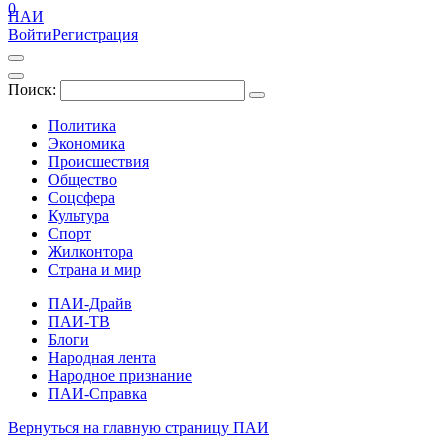
0
ПАИ
Войти
Регистрация
Поиск:
Политика
Экономика
Происшествия
Общество
Соцсфера
Культура
Спорт
Жилконтора
Страна и мир
ПАИ-Драйв
ПАИ-ТВ
Блоги
Народная лента
Народное признание
ПАИ-Справка
Вернуться на главную страницу ПАИ