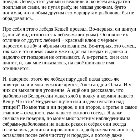
поедал. Лебедь этот умный и вежливый: ко всем аккуратно
подплывал сзади, не пугая рыбу, не мешая удочкам, будто
понимая, что любым другим его маршрутам рыболовы бы не
обрадовались.
Про себя я этого лебедя Кешей прозвал. Во-первых, он шипун
(данный вид относится к лебедям-шипунам). Основное их
отличие от других лебедей – красный клюв с чёрным
наростом на лбу и чёрным основанием. Во-вторых, это самец,
так как в это время самки уже сидят на гнёздах и далеко и
надолго от гнездовья не отплывают. А в-третьих, он и сам
шипит, и, как мне показалось, на своё шипящее имя
откликается.
И, наверное, этого же лебедя пару дней назад здесь же
повстречали и мои лужские друзья, Александр и Ольга. И у
них он выклянчил угощение. А ещё они рассказали, что
рыболов из Белоруссии макал хлеб в водку и кормил нашего
Кешу. Что это? Неудачная шутка или издевательство над
птицей? По мне так и ни первое, и ни второе, а третье и самое
главное – скудность ума нашего южного соседа. Я даже
сначала не поверил, по моим многолетним наблюдениям за
сябрами-рыболовами на наших реках и озёрах они всегда
отличались дисциплинированностью, доброжелательностью,
оставляли после себя чистоту и порядок, а потому даже