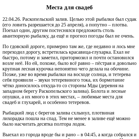
Места для свадеб
22.04.26. Раскопельский залив. Целью этой рыбалки был судак
(его ловить разрешается до 25 апреля), а попутно – плотва.
Поехал один, другим постеснялся предложить столь
авантюрную рыбалку, да ещё и прогноз погоды был не очень.
По гдовской дороге, примерно там же, где недавно и лось мне
переходил дорогу, встретилась красавица-глухарка. Ехал не
быстро, потому и заметил, притормозил и почти остановился
возле неё. Но ей, похоже, было всё равно – пёстрая и довольно
крупная лесная курочка непонятно чего делала на обочине.
Позже, уже во время рыбалки на восходе солнца, и тетерева
себя проявили – звуки тетеревиного тока, их бормотание
чётко доносилось откуда-то со стороны Мды (деревня на
западном берегу Раскопельского залива). Болота и лесные
опушки, а их много в этих местах, – любимые места для
свадеб и глухарей, и особенно тетеревов.
Рыбацкий люд с берегов залива схлынул, плотвиная
лихорадка пошла на спад. Тем не менее в заливе ещё можно
было насчитать десятка полтора лодок.
Выехал из города вроде бы и рано – в 04:45, а когда собрался и