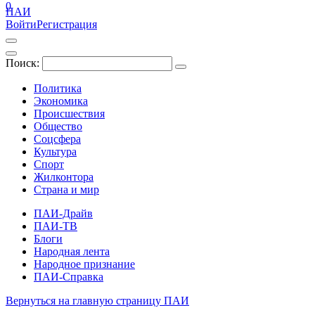
0
ПАИ
Войти
Регистрация
Поиск:
Политика
Экономика
Происшествия
Общество
Соцсфера
Культура
Спорт
Жилконтора
Страна и мир
ПАИ-Драйв
ПАИ-ТВ
Блоги
Народная лента
Народное признание
ПАИ-Справка
Вернуться на главную страницу ПАИ