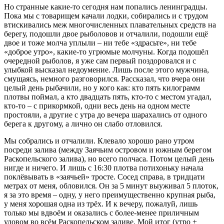
Но странные какие-то сегодня нам попались ленинградцы.
Пока мы с товарищем качали лодки, собирались и с трудом
втискивались меж многочисленных плавательных средств на
берегу, подошли двое рыболовов и отчалили, подошли ещё
двое и тоже молча уплыли – ни тебе «здрасьте», ни тебе
«доброе утро», какие-то угрюмые молчуны. Когда подошёл
очередной рыболов, я уже сам первый поздоровался и с
улыбкой высказал недоумение. Лишь после этого мужчина,
смущаясь, немного разговорился. Рассказал, что вчера они
целый день рыбачили, но у кого как: кто пять килограмм
плотвы поймал, а кто двадцать пять, кто-то с местом угадал,
кто-то – с прикормкой, одни весь день на одном месте
простояли, а другие с утра до вечера шарахались от одного
берега к другому, а лично он слабо отловился.
Мы собрались и отчалили. Клевало хорошо рано утром
посреди залива (между Заячьим островом и южным берегом
Раскопельского залива), но всего полчаса. Потом целый день
нигде и ничего. И лишь с 16:30 плотва потихоньку начала
поклёвывать в «заячьей» тросте. Сосед справа, в тридцати
метрах от меня, обловился. Он за 5 минут выуживал 5 плоток,
я за это время – одну, у него преимущественно крупная рыба,
у меня хорошая одна из трёх. И к вечеру, пожалуй, лишь
только мы вдвоём и оказались с более-менее приличным
уловом во всём Раскопельском заливе. Мой итог (утро +