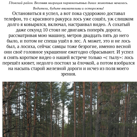
Гдовский район. Весенняя миграция парнокопытных диких животных началась.
Водители, будьте внимательны и осторожны!
Остановиться я успел, а вот пока судорожно доставал
телефон, то с красивого ракурса лось уже сошёл, уж слишком
долго я ковырялся, включал, настраивал видео. А сохатый
даже секунд 10 стоял не двигаясь поперёк дороги,
рассматривая мою машину, метров двадцать пять до него
было, и потом не спеша ушёл в лес. А может, это и не лось
был, а лосиха, сейчас самцы тоже безрогие, именно весной
они своё головное украшение ежегодно сбрасывают. И успел
я снять короткое видео о нашей встрече только «с тылу»: лось
перешёл кювет, недолго постоял за ёлочкой, а потом взобрался
на насыпь старой железной дороги и исчез из поля моего
зрения.