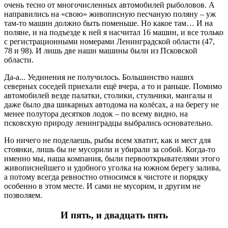
очень тесно от многочисленных автомобилей рыболовов. А
направились на «свою» живописную песчаную поляну – уж
там-то машин должно быть поменьше. Но какое там… И на
поляне, и на подъезде к ней я насчитал 16 машин, и все только
с регистрационными номерами Ленинградской области (47,
78 и 98). И лишь две наши машины были из Псковской
области.
Да-а... Уединения не получилось. Большинство наших
северных соседей приехали ещё вчера, а то и раньше. Помимо
автомобилей везде палатки, столики, стульчики, мангалы и
даже было два шикарных автодома на колёсах, а на берегу не
менее полутора десятков лодок – по всему видно, на
псковскую природу ленинградцы выбрались основательно.
Но ничего не поделаешь, рыбы всем хватит, как и мест для
стоянки, лишь бы не мусорили и убирали за собой. Когда-то
именно мы, наша компания, были первооткрывателями этого
живописнейшего и удобного уголка на южном берегу залива,
а потому всегда ревностно относимся к чистоте и порядку
особенно в этом месте. И сами не мусорим, и другим не
позволяем.
И пять, и двадцать пять