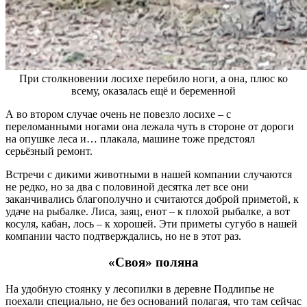
При столкновении лосихе перебило ноги, а она, плюс ко
всему, оказалась ещё и беременной
А во втором случае очень не повезло лосихе – с
переломанными ногами она лежала чуть в стороне от дороги
на опушке леса и… плакала, машине тоже предстоял
серьёзный ремонт.
Встречи с дикими животными в нашей компании случаются
не редко, но за два с половиной десятка лет все они
заканчивались благополучно и считаются доброй приметой, к
удаче на рыбалке. Лиса, заяц, енот – к плохой рыбалке, а вот
косуля, кабан, лось – к хорошей. Эти приметы сугубо в нашей
компании часто подтверждались, но не в этот раз.
«Своя» поляна
На удобную стоянку у лесопилки в деревне Подлипье не
поехали специально, не без оснований полагая, что там сейчас