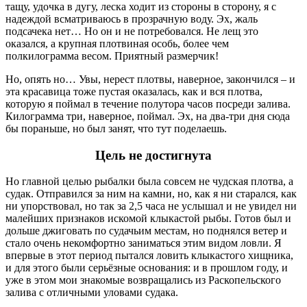
тащу, удочка в дугу, леска ходит из стороны в сторону, я с
надеждой всматриваюсь в прозрачную воду. Эх, жаль
подсачека нет… Но он и не потребовался. Не лещ это
оказался, а крупная плотвиная особь, более чем
полкилограмма весом. Приятный размерчик!
Но, опять но… Увы, нерест плотвы, наверное, закончился – и
эта красавица тоже пустая оказалась, как и вся плотва,
которую я поймал в течение полутора часов посреди залива.
Килограмма три, наверное, поймал. Эх, на два-три дня сюда
бы пораньше, но был занят, что тут поделаешь.
Цель не достигнута
Но главной целью рыбалки была совсем не чудская плотва, а
судак. Отправился за ним на камни, но, как я ни старался, как
ни упорствовал, но так за 2,5 часа не услышал и не увидел ни
малейших признаков искомой клыкастой рыбы. Готов был и
дольше джиговать по судачьим местам, но поднялся ветер и
стало очень некомфортно заниматься этим видом ловли. Я
впервые в этот период пытался ловить клыкастого хищника,
и для этого были серьёзные основания: и в прошлом году, и
уже в этом мои знакомые возвращались из Раскопельского
залива с отличными уловами судака.