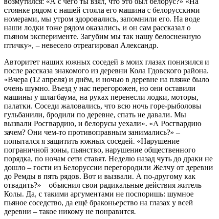
возмутился: «А с чего ты взял, что это был белорус?» «На
стоянке рядом с нашей стояла его машина с белорусскими
номерами, мы утром здоровались, запомнили его. На воде
наши лодки тоже рядом оказались, и он сам рассказал о
пьяном эксперименте. Загубим мы так нашу белоснежную
птичку», – невесело отреагировал Александр.
Авторитет наших южных соседей в моих глазах понизился и
после рассказа знакомого из деревни Кола Гдовского района.
«Вчера (12 апреля) и днём, и ночью в деревне на пляже было
очень шумно. Въезд у нас перегорожен, но они оставили
машины у шлагбаума, на руках перенесли лодки, моторы,
палатки. Соседи жаловались, что всю ночь горе-рыболовы
гульбанили, бродили по деревне, спать не давали. Мы
вызвали Росгвардию, и белорусы уехали». «А Росгвардию
зачем? Они чем-то противоправным занимались?» –
попытался я защитить южных соседей. «Нарушение
пограничной зоны, пьянство, нарушение общественного
порядка, по ночам сети ставят. Неделю назад чуть до драки не
дошло – гости из Белоруссии перегородили Желчу от деревни
до Ремды в пять рядов. Вот и вызвали. А по-другому как
отвадить?» – объяснил свои радикальные действия житель
Колы. Да, с такими аргументами не поспоришь: шумное
пьяное соседство, да ещё браконьерство на глазах у всей
деревни – такое никому не понравится.