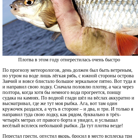
Плотва в этом году отнерестилась очень быстро
По прогнозу метеорологов, день должен был быть ветреным,
но утром на воде лишь лёгкая рябь, с южной стороны острова
Заячий и вовсе блистало большое зеркальное пятно. Вот туда я
и направил свою лодку. Сначала половлю плотву, а часа через
полтора, когда хотя бы немного вода прогреется, поищу
судака на камнях. По водной глади шёл на вёслах аккуратно и
высматривал, где же тут моя рыбка. Ага, вот там один
кружочек раздался, а чуть в стороне – и два, и три. И только я
направил туда свою лодку, как рядом, буквально в трёх-
четырёх метрах от правого борта и увидел, и услышал
весёлый всплеск небольшой рыбки. Да тут плотва везде!
Перестал грести, опустил якорь, бросил в место всплеска три