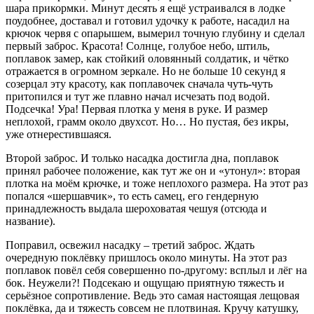
шара прикормки. Минут десять я ещё устраивался в лодке
поудобнее, доставал и готовил удочку к работе, насадил на
крючок червя с опарышем, вымерил точную глубину и сделал
первый заброс. Красота! Солнце, голубое небо, штиль,
поплавок замер, как стойкий оловянный солдатик, и чётко
отражается в огромном зеркале. Но не больше 10 секунд я
созерцал эту красоту, как поплавочек сначала чуть-чуть
притопился и тут же плавно начал исчезать под водой.
Подсечка! Ура! Первая плотка у меня в руке. И размер
неплохой, грамм около двухсот. Но… Но пустая, без икры,
уже отнерестившаяся.
Второй заброс. И только насадка достигла дна, поплавок
принял рабочее положение, как тут же он и «утонул»: вторая
плотка на моём крючке, и тоже неплохого размера. На этот раз
попался «шершавчик», то есть самец, его гендерную
принадлежность выдала шероховатая чешуя (отсюда и
название).
Поправил, освежил насадку – третий заброс. Ждать
очередную поклёвку пришлось около минуты. На этот раз
поплавок повёл себя совершенно по-другому: всплыл и лёг на
бок. Неужели?! Подсекаю и ощущаю приятную тяжесть и
серьёзное сопротивление. Ведь это самая настоящая лещовая
поклёвка, да и тяжесть совсем не плотвиная. Кручу катушку,