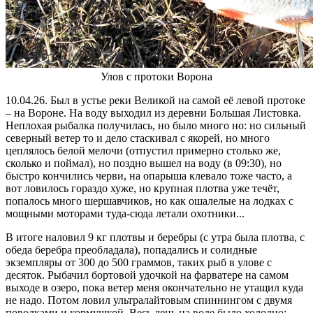
Улов с протоки Ворона
10.04.26. Был в устье реки Великой на самой её левой протоке
– на Вороне. На воду выходил из деревни Большая Листовка.
Неплохая рыбалка получилась, но было много но: но сильный
северный ветер то и дело стаскивал с якорей, но много
цеплялось белой мелочи (отпустил примерно столько же,
сколько и поймал), но поздно вышел на воду (в 09:30), но
быстро кончились черви, на опарыша клевало тоже часто, а
вот ловилось гораздо хуже, но крупная плотва уже течёт,
попалось много шершавчиков, но как ошалелые на лодках с
мощными моторами туда-сюда летали охотники...
В итоге наловил 9 кг плотвы и беребры (с утра была плотва, с
обеда беребра преобладала), попадались и солидные
экземпляры от 300 до 500 граммов, таких рыб в улове с
десяток. Рыбачил бортовой удочкой на фарватере на самом
выходе в озеро, пока ветер меня окончательно не утащил куда
не надо. Потом ловил ультралайтовым спиннингом с двумя
поводками и кормушкой. Весь день на воде было холодно: