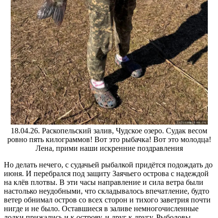
18.04.26. Раскопельский залив, Чудское озеро. Судак весом
ровно пять килограммов! Вот это рыбачка! Вот это молодца!
Лена, прими наши искренние поздравления
Но делать нечего, с судачьей рыбалкой придётся подождать до
июня. И перебрался под защиту Заячьего острова с надеждой
на клёв плотвы. В эти часы направление и сила ветра были
настолько неудобными, что складывалось впечатление, будто
ветер обнимал остров со всех сторон и тихого заветрия почти
нигде и не было. Оставшиеся в заливе немногочисленные
лодки прижались и к острову, и друг к другу. Рыболовы