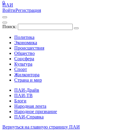
0
ПАИ
Войти
Регистрация
Поиск:
Политика
Экономика
Происшествия
Общество
Соцсфера
Культура
Спорт
Жилконтора
Страна и мир
ПАИ-Драйв
ПАИ-ТВ
Блоги
Народная лента
Народное признание
ПАИ-Справка
Вернуться на главную страницу ПАИ