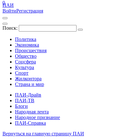
0
ПАИ
Войти
Регистрация
Поиск:
Политика
Экономика
Происшествия
Общество
Соцсфера
Культура
Спорт
Жилконтора
Страна и мир
ПАИ-Драйв
ПАИ-ТВ
Блоги
Народная лента
Народное признание
ПАИ-Справка
Вернуться на главную страницу ПАИ