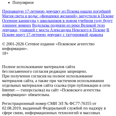
Популярное
Пропавшую 17-летнюю девушку из Пскова нашли погибшей
Магия света и воды: «фонарики желаний» запустили в Пскове
Осенние каникулы у школьников в новом учебном году будут
длиннее зимних
Водолазы подняли из реки Великой тело
девушки, упавшей с моста Александра Невского в Пскове
В
Пскове ищут 17‑летнюю девушку с татуировкой дракона
© 2001-2026 Сетевое издание «Псковское агентство
информации».
18+
Полное использование материалов сайта
без письменного согласия редакции запрещено.
При получении согласия на полное использование
материалов сайта, а также при частичном использовании
отдельных материалов сайта ссылка (при публикации в сети
Internet — гиперссылка) на сайт «Псковского агентства
информации» обязательна.
Регистрационный номер СМИ ЭЛ № ФС77-76355 от
02.08.2019, выданный Федеральной службой по надзору в
сфере связи, информационных технологий и массовых