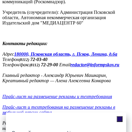
коммуникаций (Роскомнадзор).
Учредитель (соучредители): Администрация Псковской
области, Автономная некоммерческая организация
Издательский дом "МЕДИАЦЕНТР 60"
Контакты редакции:
Адреc
180000, Псковская область, г. Псков, Ленина, д.6а
Телефон
72-03-40
(8112)
Телефон/факс
72-29-00
Email
redactor@informpskov.ru
(8112)
Главный редактор - Александр Юрьевич Машкарин,
Креативный редактор — Алена Алексеевна Комарова
Прайс-лист на размещение рекламы и техтребования
Прайс-лист и техтребования на размещение рекламы в
мобильной версии сайта
Реклама
на сайте
56-36-11, +7(900)991-77-20, телефон/факс
8(8112)