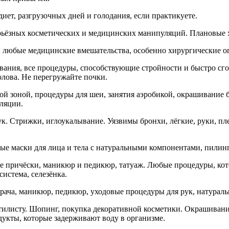
иет, разгрузочных дней и голодания, если практикуете.
серьёзных косметических и медицинских манипуляций. Плановые 
ны любые медицинские вмешательства, особенно хирургические о
вания, все процедуры, способствующие стройности и быстро с
олова. Не перегружайте почки.
й зоной, процедуры для шеи, занятия аэробикой, окрашивание б
аляции.
к. Стрижки, иглоукалывание. Уязвимы бронхи, лёгкие, руки, пл
ые маски для лица и тела с натуральными компонентами, пилинги
е причёски, маникюр и педикюр, татуаж. Любые процедуры, кот
истема, селезёнка.
ача, маникюр, педикюр, уходовые процедуры для рук, натураль
стилисту. Шопинг, покупка декоративной косметики. Окрашиван
укты, которые задерживают воду в организме.