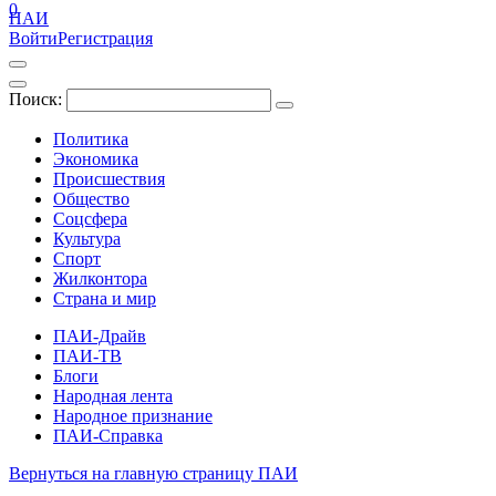
0
ПАИ
Войти
Регистрация
Поиск:
Политика
Экономика
Происшествия
Общество
Соцсфера
Культура
Спорт
Жилконтора
Страна и мир
ПАИ-Драйв
ПАИ-ТВ
Блоги
Народная лента
Народное признание
ПАИ-Справка
Вернуться на главную страницу ПАИ