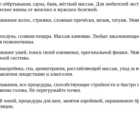
е обёртывания, сауна, баня, жёсткий массаж. Для любителей экст
еские ванны от женских и мужских болезней.
вание волос, стрижки, сложные причёски, визаж, татуаж. Уязв
иосауна, соляная пещера. Массаж камнями. Любые закаливающие 
я позвоночника.
лывание ушей, поиск своей изюминки, оригинальной фишки. Уяз
вной системы.
ааэробика, спа, ароматерапия, расслабляющий массаж, уход за во
равления лекарствами и алкоголем.
тывания, все процедуры, способствующие стройности и быстро
звима голова. Не перегружайте почки.
 зоной, процедуры для шеи, занятия аэробикой, окрашивание бр
аляции.