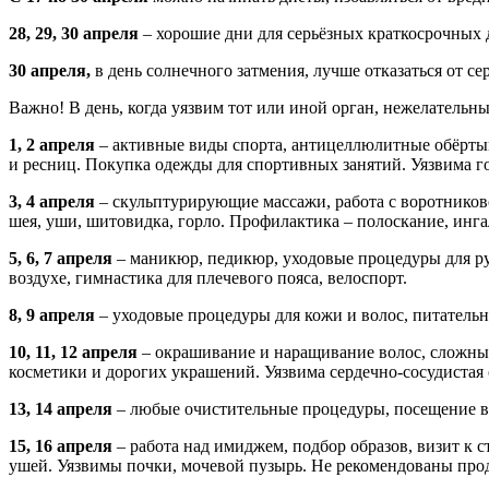
28, 29, 30 апреля
– хорошие дни для серьёзных краткосрочных д
30 апреля,
в день солнечного затмения, лучше отказаться от 
Важно! В день, когда уязвим тот или иной орган, нежелатель
1, 2 апреля
– активные виды спорта, антицеллюлитные обёрты
и ресниц. Покупка одежды для спортивных занятий. Уязвима г
3, 4 апреля
– скульптурирующие массажи, работа с воротниково
шея, уши, шитовидка, горло. Профилактика – полоскание, инг
5, 6, 7 апреля
– маникюр, педикюр, уходовые процедуры для ру
воздухе, гимнастика для плечевого пояса, велоспорт.
8, 9 апреля
– уходовые процедуры для кожи и волос, питательн
10, 11, 12 апреля
– окрашивание и наращивание волос, сложны
косметики и дорогих украшений. Уязвима сердечно-сосудистая с
13, 14 апреля
– любые очистительные процедуры, посещение вр
15, 16 апреля
– работа над имиджем, подбор образов, визит к 
ушей. Уязвимы почки, мочевой пузырь. Не рекомендованы прод