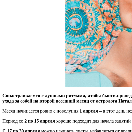
Сонастраиваемся с лунными ритмами, чтобы бьюти-процедур
ухода за собой на второй весенний месяц от астролога Ната
Месяц начинается ровно с новолуния
1 апреля
– в этот день н
Период со
2 по 15 апреля
хорошо подходит для начала занятий
С 17 по 30 апреля
можно начинать диеты, избавляться от вред