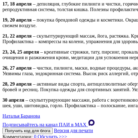
17, 18 апреля
– депиляция, глубокие пилинги и чистки, горячи
репродуктивная система, толстая кишка. Полезны профилактич
19, 20 апреля
– покупка брендовой одежды и косметики. Окраши
свежем воздухе.
21, 22 апреля
– скульптурирующий массаж, йога, растяжка. Кр
Профилактика – компрессы на колени, упражнения для здоровь
23, 24, 25 апреля
– креативные стрижки, тату, пирсинг, прока
очищения и разжижения крови, медитации для успокоения нер
26, 27 апреля
– чистки, пилинги, маски, водные процедуры, акв
Уязвимы глаза, эндокринная система. Высок риск аллергий, от
28, 29 апреля
– активные виды спорта, антицеллюлитные обер
бровей и ресниц. Покупка одежды для спортивных занятий. Уя
30 апреля
– скульптурирующие массажи, работа с воротниковой
шея, уши, шитовидка, горло. Профилактика – полоскание, инг
Наталья Баранова
Подписывайтесь на канал ПАИ в MAХ
Версия для печати
Получить код для блога
Комментарии:
0
Обсудить >>>