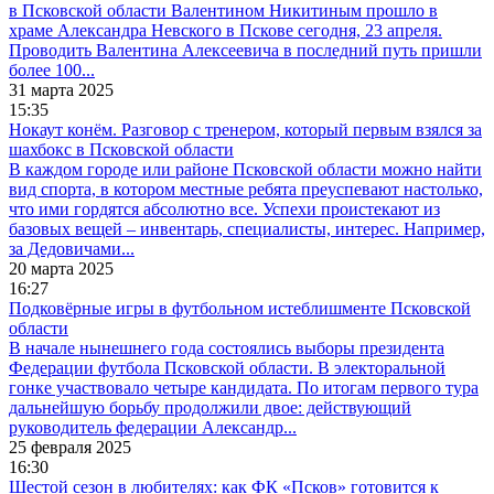
в Псковской области Валентином Никитиным прошло в
храме Александра Невского в Пскове сегодня, 23 апреля.
Проводить Валентина Алексеевича в последний путь пришли
более 100...
31 марта 2025
15:35
Нокаут конём. Разговор с тренером, который первым взялся за
шахбокс в Псковской области
В каждом городе или районе Псковской области можно найти
вид спорта, в котором местные ребята преуспевают настолько,
что ими гордятся абсолютно все. Успехи проистекают из
базовых вещей – инвентарь, специалисты, интерес. Например,
за Дедовичами...
20 марта 2025
16:27
Подковёрные игры в футбольном истеблишменте Псковской
области
В начале нынешнего года состоялись выборы президента
Федерации футбола Псковской области. В электоральной
гонке участвовало четыре кандидата. По итогам первого тура
дальнейшую борьбу продолжили двое: действующий
руководитель федерации Александр...
25 февраля 2025
16:30
Шестой сезон в любителях: как ФК «Псков» готовится к