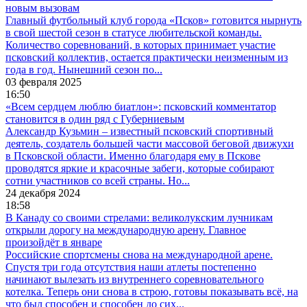
новым вызовам
Главный футбольный клуб города «Псков» готовится нырнуть
в свой шестой сезон в статусе любительской команды.
Количество соревнований, в которых принимает участие
псковский коллектив, остается практически неизменным из
года в год. Нынешний сезон по...
03 февраля 2025
16:50
«Всем сердцем люблю биатлон»: псковский комментатор
становится в один ряд с Губерниевым
Александр Кузьмин – известный псковский спортивный
деятель, создатель большей части массовой беговой движухи
в Псковской области. Именно благодаря ему в Пскове
проводятся яркие и красочные забеги, которые собирают
сотни участников со всей страны. Но...
24 декабря 2024
18:58
В Канаду со своими стрелами: великолукским лучникам
открыли дорогу на международную арену. Главное
произойдёт в январе
Российские спортсмены снова на международной арене.
Спустя три года отсутствия наши атлеты постепенно
начинают вылезать из внутреннего соревновательного
котелка. Теперь они снова в строю, готовы показывать всё, на
что был способен и способен до сих...