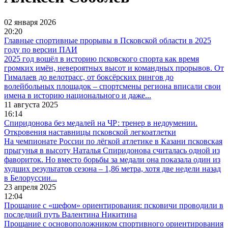
02 января 2026
20:20
Главные спортивные прорывы в Псковской области в 2025
году по версии ПАИ
2025 год вошёл в историю псковского спорта как время
громких имён, невероятных высот и командных прорывов. От
Гималаев до велотрасс, от боксёрских рингов до
волейбольных площадок – спортсмены региона вписали свои
имена в историю национального и даже...
11 августа 2025
16:14
Спиридонова без медалей на ЧР: тренер в недоумении.
Откровения наставницы псковской легкоатлетки
На чемпионате России по лёгкой атлетике в Казани псковская
прыгунья в высоту Наталья Спиридонова считалась одной из
фавориток. Но вместо борьбы за медали она показала один из
худших результатов сезона – 1,86 метра, хотя две недели назад
в Белоруссии...
23 апреля 2025
12:04
Прощание с «шефом» ориентирования: псковичи проводили в
последний путь Валентина Никитина
Прощание с основоположником спортивного ориентирования