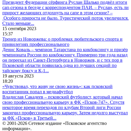
Президент Федерации сёрфинга Руслан Шалько подвёл итоги
сап-сезона в беседе с корреспондентом ПАИ. – Руслан, есть ли
прирост желающих отдохнуть на сапе в этом сезоне? –
Особого прироста не было. Туристический поток увеличился.
Стало меньше...
15 сентября 2023
15:37
Тренер из Новоржева: о проблемах любительского спорта и
привилегиях профессионального
Денис Коваль – чемпион Татарстана по кикбоксингу и призёр
чемпионата России по кикбоксингу. Примерно три года назад
он переехал из Санкт-Петербурга в Новоржев, и с тех пор в
Псковской области появилась одна из лучших секций по
тайскому боксу и К-1...
19 августа 2023
18:20
«Чувствовал, что живу не свою жизнь»: как псковский
воспитанник попал в медиафутбол
Владислав Сакадеев – псковский футболист, который начал
свою профессиональную карьеру в ФК «Псков-747». Спустя
некоторое время переходов по клубам Второй лиги России
закончил профессиональную карьеру. Затем недолго выступал
за ФК «Псков» в Третьей...
© 2001-2026 Сетевое издание «Псковское агентство
информации».