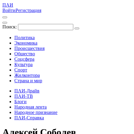
ПАИ
Войти
Регистрация
Поиск:
Политика
Экономика
Происшествия
Общество
Соцсфера
Культура
Спорт
Жилконтора
Страна и мир
ПАИ-Драйв
ПАИ-ТВ
Блоги
Народная лента
Народное признание
ПАИ-Справка
Алексей Соболев