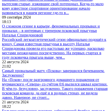
вытесняя старые, изжившие свой потенциал. Когда-то мало
кому известное спортивное ориентирование начало
развиваться в нашем регионе где-то в...
09 сентября 2024
18:13
О сложном сезоне в карьере, феноменальных прорывах и
провалах – в интервью с тренером псковской прыгуньи
Натальи Спиридоновой
Российский легкоатлетический сезон официально подошёл к
концу. Самая известная прыгунья в высоту Наталья
Спиридонова провела его настолько же успешно, насколько
местами неожиданно посредственно. На первых стартах в
году псковичка прыгала выше, чем...
22 августа 2024
21:02
Самый провальный матч «Пскова» завершился бичеванием.
Заслуженно?
На «Псков» после разгромного домашнего поражения от
мурманского «Севера» со счётом 0:6 вылился шквал критики.
В чём-то, безусловно, заслуженно. Такого поражения старшая
псковская команда, да ещё и в родных стенах, не видела
давно. Наверное, не стоит...
21 августа 2024
18:22
Большое испытание: пскович, забросивший футбол, попал в