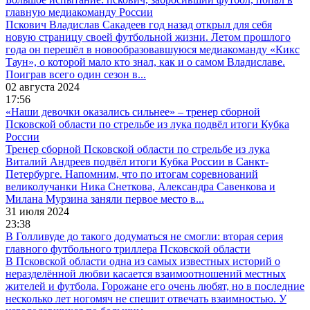
главную медиакоманду России
Пскович Владислав Сакадеев год назад открыл для себя
новую страницу своей футбольной жизни. Летом прошлого
года он перешёл в новообразовавшуюся медиакоманду «Кикс
Таун», о которой мало кто знал, как и о самом Владиславе.
Поиграв всего один сезон в...
02 августа 2024
17:56
«Наши девочки оказались сильнее» – тренер сборной
Псковской области по стрельбе из лука подвёл итоги Кубка
России
Тренер сборной Псковской области по стрельбе из лука
Виталий Андреев подвёл итоги Кубка России в Санкт-
Петербурге. Напомним, что по итогам соревнований
великолучанки Ника Снеткова, Александра Савенкова и
Милана Мурзина заняли первое место в...
31 июля 2024
23:38
В Голливуде до такого додуматься не смогли: вторая серия
главного футбольного триллера Псковской области
В Псковской области одна из самых известных историй о
неразделённой любви касается взаимоотношений местных
жителей и футбола. Горожане его очень любят, но в последние
несколько лет ногомяч не спешит отвечать взаимностью. У