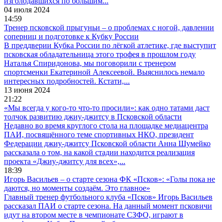
изголодавшихся по большим...
04 июля 2024
14:59
Тренер псковской прыгуньи – о проблемах с ногой, давлении
соперниц и подготовке к Кубку России
В преддверии Кубка России по лёгкой атлетике, где выступит
псковская обладательница этого трофея в прошлом году
Наталья Спиридонова, мы поговорили с тренером
спортсменки Екатериной Алексеевой. Выяснилось немало
интересных подробностей. Кстати,...
13 июня 2024
21:22
«Мы всегда у кого-то что-то просили»: как одно татами даст
толчок развитию джиу-джитсу в Псковской области
Недавно во время круглого стола на площадке медиацентра
ПАИ, посвящённого теме спортивных НКО, президент
Федерации джиу-джитсу Псковской области Анна Шумейко
рассказала о том, на какой стадии находится реализация
проекта «Джиу-джитсу для всех»,...
18:39
Игорь Васильев – о старте сезона ФК «Псков»: «Голы пока не
даются, но моменты создаём. Это главное»
Главный тренер футбольного клуба «Псков» Игорь Васильев
рассказал ПАИ о старте сезона. На данный момент псковичи
идут на втором месте в чемпионате СЗФО, играют в