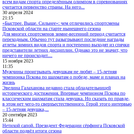
всем видам спорта определённым олимпом в соревнованиях
считается первенство страны. На него...
30 апреля 2024
21:15
«Быстрее. Выше. Сильнее»: чем отличились спортсмены
Псковской области на старте нынешнего сезона
Для многих спортсменов зимне-весенний период считается
переходным. Обычно тут разыгрывают последние награды
атлеты зимних видов спорта и постепенно выходят из спячки
представители летних дисциплин. Однако это не значит, что
ничего не происходит....
15 ноября 2023
11:35
Мужчины проигрывать девушкам не любят – 15-летняя
чемпионка Пскова по шахматам о победе, маме и планах на
жизнь
Эвелина Галаханова недавно стала обладательницей
исторического достижения. Впервые чемпионом Пскова по
классическим шахматам стала девушка. Но сказать по правде,
в этом нет чего-то сверхъестественного. Герой этого интервью
– 15-летняя девушка,...
20 сентября 2023
15:44
Нетихой сапой. Президент Федерации сёрфинга Псковской
области подвёл итоги сезона