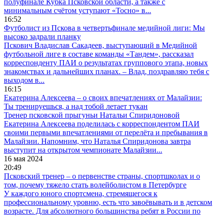
полуфинале Кубка Псковской области, а также с
минимальным счётом уступают «Тосно» в...
16:52
Футболист из Пскова в четвертьфинале медийной лиги: Мы
высоко задрали планку
Пскович Владислав Сакадеев, выступающий в Медийной
футбольной лиге в составе команды «Тандем», рассказал
корреспонденту ПАИ о результатах группового этапа, новых
знакомствах и дальнейших планах. – Влад, поздравляю тебя с
выходом в...
16:15
Екатерина Алексеева – о своих впечатлениях от Малайзии:
Ты тренируешься, а над тобой летает тукан
Тренер псковской прыгуньи Натальи Спиридоновой
Екатерина Алексеева поделилась с корреспондентом ПАИ
своими первыми впечатлениями от перелёта и пребывания в
Малайзии. Напомним, что Наталья Спиридонова завтра
выступит на открытом чемпионате Малайзии...
16 мая 2024
20:49
Псковский тренер – о первенстве страны, спортшколах и о
том, почему тяжело стать волейболистом в Петербурге
У каждого юного спортсмена, стремящегося к
профессиональному уровню, есть что завоёвывать и в детском
возрасте. Для абсолютного большинства ребят в России по