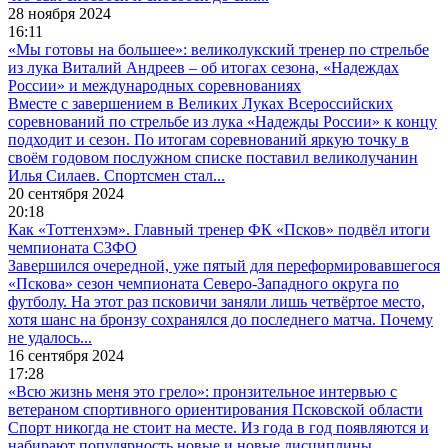
28 ноября 2024
16:11
«Мы готовы на большее»: великолукский тренер по стрельбе
из лука Виталий Андреев – об итогах сезона, «Надеждах
России» и международных соревнованиях
Вместе с завершением в Великих Луках Всероссийских
соревнований по стрельбе из лука «Надежды России» к концу
подходит и сезон. По итогам соревнований яркую точку в
своём годовом послужном списке поставил великолучанин
Илья Силаев. Спортсмен стал...
20 сентября 2024
20:18
Как «Тоттенхэм». Главный тренер ФК «Псков» подвёл итоги
чемпионата СЗФО
Завершился очередной, уже пятый для переформировавшегося
«Пскова» сезон чемпионата Северо-Западного округа по
футболу. На этот раз псковичи заняли лишь четвёртое место,
хотя шанс на бронзу сохранялся до последнего матча. Почему
не удалось...
16 сентября 2024
17:28
«Всю жизнь меня это грело»: пронзительное интервью с
ветераном спортивного ориентирования Псковской области
Спорт никогда не стоит на месте. Из года в год появляются и
набирают популярность новые и новые дисциплины,