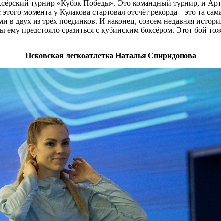
ксёрский турнир «Кубок Победы». Это командный турнир, и Арту
этого момента у Кулакова стартовал отсчёт рекорда – это та сам
и в двух из трёх поединков. И наконец, совсем недавняя истори
ы ему предстояло сразиться с кубинским боксёром. Этот бой то
Псковская легкоатлетка Наталья Спиридонова