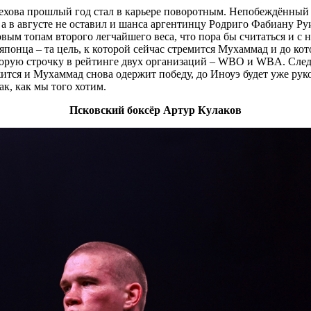
хова прошлый год стал в карьере поворотным. Непобеждённый М
а в августе не оставил и шанса аргентинцу Родриго Фабиану Руи
овым топам второго легчайшего веса, что пора бы считаться и с 
японца – та цель, к которой сейчас стремится Мухаммад и до кот
орую строчку в рейтинге двух организаций – WBO и WBA. Следую
тся и Мухаммад снова одержит победу, до Иноуэ будет уже рукой
к, как мы того хотим.
Псковский боксёр Артур Кулаков