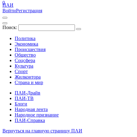
0
ПАИ
Войти
Регистрация
Поиск:
Политика
Экономика
Происшествия
Общество
Соцсфера
Культура
Спорт
Жилконтора
Страна и мир
ПАИ-Драйв
ПАИ-ТВ
Блоги
Народная лента
Народное признание
ПАИ-Справка
Вернуться на главную страницу ПАИ