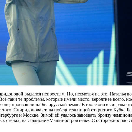
идоновой выдался непростым. Но, несмотря на это, Наталья всё
сё-таки те проблемы, которые имели место, вероятнее всего, но
зоне, произошли на Белорусской земле. В июле она выиграла 
оме того, Спиридонова стала победительницей открытого Кубка Бе
етербурге и Москве. Зимой ей удалось завоевать бронзу чемпио
х стенах, на стадионе «Машиностроитель». С осторожностью ска