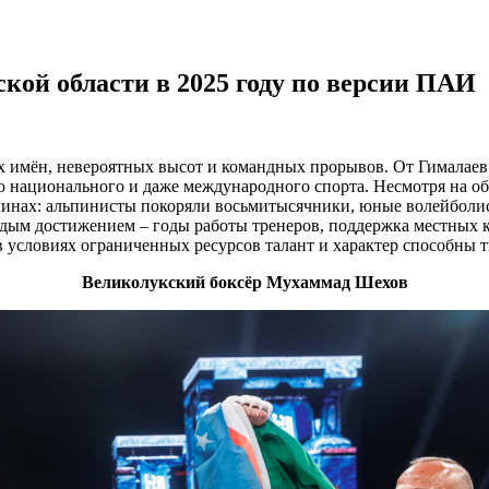
ой области в 2025 году по версии ПАИ
х имён, невероятных высот и командных прорывов. От Гималаев 
 национального и даже международного спорта. Несмотря на об
плинах: альпинисты покоряли восьмитысячники, юные волейболис
м достижением – годы работы тренеров, поддержка местных кл
в условиях ограниченных ресурсов талант и характер способны т
Великолукский боксёр Мухаммад Шехов