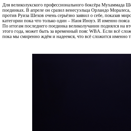
Для великолукского профессионального боксёра Мухаммада Ше
поединках. В апреле он сразил венесуэльца Орландо Моралеса, 
против Руиза Шехов очень серьёзно заявил о себе, показав мир
категории пока что только один – Наоя Иноуэ. И именно пояса 
По итогам последнего поединка великолучанин поднялся на вт
этого года, может быть за временный пояс WBA. Если всё сложи
пока мы смиренно ждём и надеемся, что всё сложится именно та