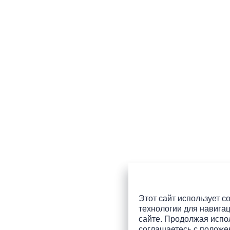
Этот сайт использует co
технологии для навигац
сайте. Продолжая испол
соглашаетесь с
положе