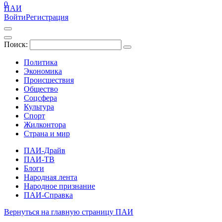
0
ПАИ
Войти
Регистрация
Поиск:
Политика
Экономика
Происшествия
Общество
Соцсфера
Культура
Спорт
Жилконтора
Страна и мир
ПАИ-Драйв
ПАИ-ТВ
Блоги
Народная лента
Народное признание
ПАИ-Справка
Вернуться на главную страницу ПАИ