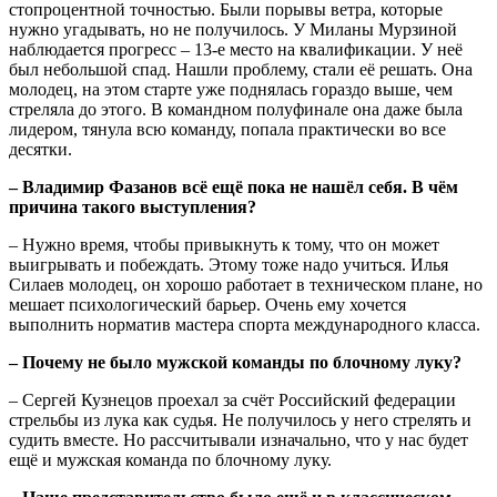
стопроцентной точностью. Были порывы ветра, которые
нужно угадывать, но не получилось. У Миланы Мурзиной
наблюдается прогресс – 13-е место на квалификации. У неё
был небольшой спад. Нашли проблему, стали её решать. Она
молодец, на этом старте уже поднялась гораздо выше, чем
стреляла до этого. В командном полуфинале она даже была
лидером, тянула всю команду, попала практически во все
десятки.
– Владимир Фазанов всё ещё пока не нашёл себя. В чём
причина такого выступления?
– Нужно время, чтобы привыкнуть к тому, что он может
выигрывать и побеждать. Этому тоже надо учиться. Илья
Силаев молодец, он хорошо работает в техническом плане, но
мешает психологический барьер. Очень ему хочется
выполнить норматив мастера спорта международного класса.
– Почему не было мужской команды по блочному луку?
– Сергей Кузнецов проехал за счёт Российский федерации
стрельбы из лука как судья. Не получилось у него стрелять и
судить вместе. Но рассчитывали изначально, что у нас будет
ещё и мужская команда по блочному луку.