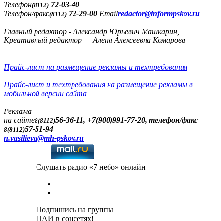
Телефон
72-03-40
(8112)
Телефон/факс
72-29-00
Email
redactor@informpskov.ru
(8112)
Главный редактор - Александр Юрьевич Машкарин,
Креативный редактор — Алена Алексеевна Комарова
Прайс-лист на размещение рекламы и техтребования
Прайс-лист и техтребования на размещение рекламы в
мобильной версии сайта
Реклама
на сайте
56-36-11, +7(900)991-77-20, телефон/факс
8(8112)
57-51-94
8(8112)
n.vasilieva@mh-pskov.ru
Слушать радио «7 небо» онлайн
Подпишись на группы
ПАИ в соцсетях!