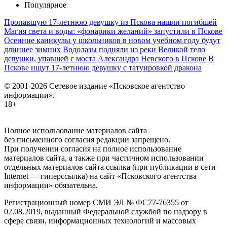
Популярное
Пропавшую 17-летнюю девушку из Пскова нашли погибшей
Магия света и воды: «фонарики желаний» запустили в Пскове
Осенние каникулы у школьников в новом учебном году будут
длиннее зимних
Водолазы подняли из реки Великой тело
девушки, упавшей с моста Александра Невского в Пскове
В
Пскове ищут 17‑летнюю девушку с татуировкой дракона
© 2001-2026 Сетевое издание «Псковское агентство
информации».
18+
Полное использование материалов сайта
без письменного согласия редакции запрещено.
При получении согласия на полное использование
материалов сайта, а также при частичном использовании
отдельных материалов сайта ссылка (при публикации в сети
Internet — гиперссылка) на сайт «Псковского агентства
информации» обязательна.
Регистрационный номер СМИ ЭЛ № ФС77-76355 от
02.08.2019, выданный Федеральной службой по надзору в
сфере связи, информационных технологий и массовых