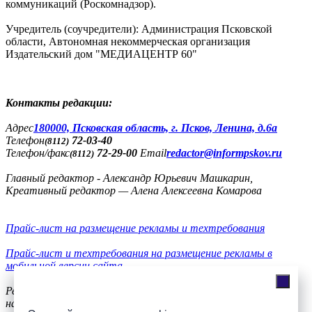
коммуникаций (Роскомнадзор).
Учредитель (соучредители): Администрация Псковской
области, Автономная некоммерческая организация
Издательский дом "МЕДИАЦЕНТР 60"
Контакты редакции:
Адреc
180000, Псковская область, г. Псков, Ленина, д.6а
Телефон
72-03-40
(8112)
Телефон/факс
72-29-00
Email
redactor@informpskov.ru
(8112)
Главный редактор - Александр Юрьевич Машкарин,
Креативный редактор — Алена Алексеевна Комарова
Прайс-лист на размещение рекламы и техтребования
Прайс-лист и техтребования на размещение рекламы в
мобильной версии сайта
Реклама
на сайте
56-36-11, +7(900)991-77-20, телефон/факс
8(8112)