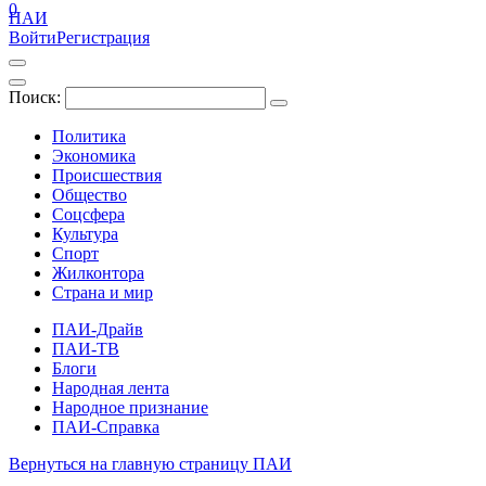
0
ПАИ
Войти
Регистрация
Поиск:
Политика
Экономика
Происшествия
Общество
Соцсфера
Культура
Спорт
Жилконтора
Страна и мир
ПАИ-Драйв
ПАИ-ТВ
Блоги
Народная лента
Народное признание
ПАИ-Справка
Вернуться на главную страницу ПАИ