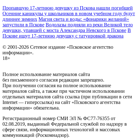
Пропавшую 17-летнюю девушку из Пскова нашли погибшей
Осенние каникулы у школьников в новом учебном году будут
длиннее зимних
Магия света и воды: «фонарики желаний»
запустили в Пскове
Водолазы подняли из реки Великой тело
девушки, упавшей с моста Александра Невского в Пскове
В
Пскове ищут 17‑летнюю девушку с татуировкой дракона
© 2001-2026 Сетевое издание «Псковское агентство
информации».
18+
Полное использование материалов сайта
без письменного согласия редакции запрещено.
При получении согласия на полное использование
материалов сайта, а также при частичном использовании
отдельных материалов сайта ссылка (при публикации в сети
Internet — гиперссылка) на сайт «Псковского агентства
информации» обязательна.
Регистрационный номер СМИ ЭЛ № ФС77-76355 от
02.08.2019, выданный Федеральной службой по надзору в
сфере связи, информационных технологий и массовых
коммуникаций (Роскомнадзор).