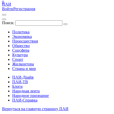
0
ПАИ
Войти
Регистрация
Поиск:
Политика
Экономика
Происшествия
Общество
Соцсфера
Культура
Спорт
Жилконтора
Страна и мир
ПАИ-Драйв
ПАИ-ТВ
Блоги
Народная лента
Народное признание
ПАИ-Справка
Вернуться на главную страницу ПАИ