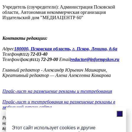
Учредитель (соучредители): Администрация Псковской
области, Автономная некоммерческая организация
Издательский дом "МЕДИАЦЕНТР 60"
Контакты редакции:
Адреc
180000, Псковская область, г. Псков, Ленина, д.6а
Телефон
72-03-40
(8112)
Телефон/факс
72-29-00
Email
redactor@informpskov.ru
(8112)
Главный редактор - Александр Юрьевич Машкарин,
Креативный редактор — Алена Алексеевна Комарова
Прайс-лист на размещение рекламы и техтребования
Прайс-лист и техтребования на размещение рекламы в
мобильной версии сайта
Реклама
на сайте
56-36-11, +7(900)991-77-20, телефон/факс
8(8112)
Этот сайт использует cookies и другие
57-51-94
8(8112)