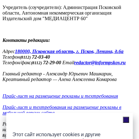
Учредитель (соучредители): Администрация Псковской
области, Автономная некоммерческая организация
Издательский дом "МЕДИАЦЕНТР 60"
Контакты редакции:
Адреc
180000, Псковская область, г. Псков, Ленина, д.6а
Телефон
72-03-40
(8112)
Телефон/факс
72-29-00
Email
redactor@informpskov.ru
(8112)
Главный редактор - Александр Юрьевич Машкарин,
Креативный редактор — Алена Алексеевна Комарова
Прайс-лист на размещение рекламы и техтребования
Прайс-лист и техтребования на размещение рекламы в
мобильной версии сайта
Реклама
на сайте
56-36-11, +7(900)991-77-20, телефон/факс
8(8112)
Этот сайт использует cookies и другие
57-51-94
8(8112)