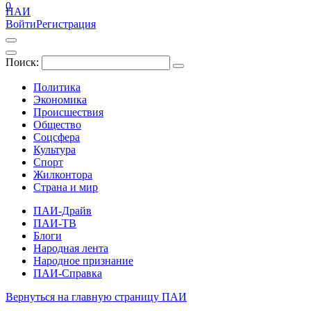
0
ПАИ
Войти
Регистрация
Поиск:
Политика
Экономика
Происшествия
Общество
Соцсфера
Культура
Спорт
Жилконтора
Страна и мир
ПАИ-Драйв
ПАИ-ТВ
Блоги
Народная лента
Народное признание
ПАИ-Справка
Вернуться на главную страницу ПАИ