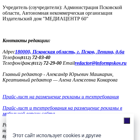
Учредитель (соучредители): Администрация Псковской
области, Автономная некоммерческая организация
Издательский дом "МЕДИАЦЕНТР 60"
Контакты редакции:
Адреc
180000, Псковская область, г. Псков, Ленина, д.6а
Телефон
72-03-40
(8112)
Телефон/факс
72-29-00
Email
redactor@informpskov.ru
(8112)
Главный редактор - Александр Юрьевич Машкарин,
Креативный редактор — Алена Алексеевна Комарова
Прайс-лист на размещение рекламы и техтребования
Прайс-лист и техтребования на размещение рекламы в
мобильной версии сайта
Реклама
на сайте
56-36-11, +7(900)991-77-20, телефон/факс
8(8112)
Этот сайт использует cookies и другие
57-51-94
8(8112)