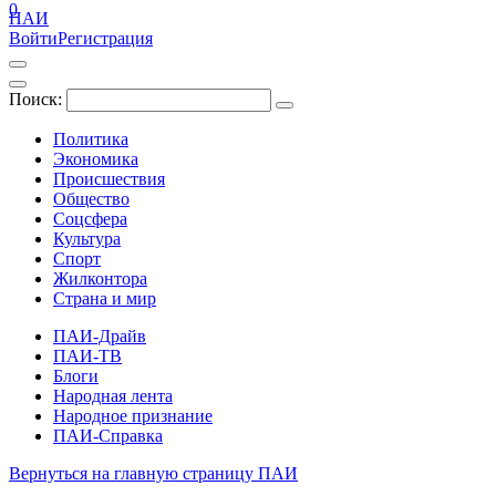
0
ПАИ
Войти
Регистрация
Поиск:
Политика
Экономика
Происшествия
Общество
Соцсфера
Культура
Спорт
Жилконтора
Страна и мир
ПАИ-Драйв
ПАИ-ТВ
Блоги
Народная лента
Народное признание
ПАИ-Справка
Вернуться на главную страницу ПАИ