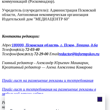
коммуникаций (Роскомнадзор).
Учредитель (соучредители): Администрация Псковской
области, Автономная некоммерческая организация
Издательский дом "МЕДИАЦЕНТР 60"
Контакты редакции:
Адреc
180000, Псковская область, г. Псков, Ленина, д.6а
Телефон
72-03-40
(8112)
Телефон/факс
72-29-00
Email
redactor@informpskov.ru
(8112)
Главный редактор - Александр Юрьевич Машкарин,
Креативный редактор — Алена Алексеевна Комарова
Прайс-лист на размещение рекламы и техтребования
Прайс-лист и техтребования на размещение рекламы в
мобильной версии сайта
Реклама
на сайте
56-36-11, +7(900)991-77-20, телефон/факс
8(8112)