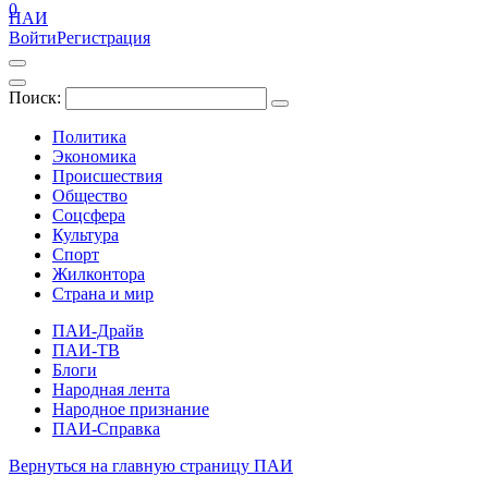
0
ПАИ
Войти
Регистрация
Поиск:
Политика
Экономика
Происшествия
Общество
Соцсфера
Культура
Спорт
Жилконтора
Страна и мир
ПАИ-Драйв
ПАИ-ТВ
Блоги
Народная лента
Народное признание
ПАИ-Справка
Вернуться на главную страницу ПАИ