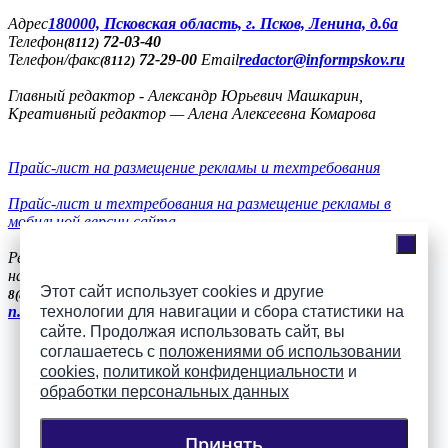
Адреc
180000, Псковская область, г. Псков, Ленина, д.6а
Телефон
72-03-40
(8112)
Телефон/факс
72-29-00
Email
redactor@informpskov.ru
(8112)
Главный редактор - Александр Юрьевич Машкарин,
Креативный редактор — Алена Алексеевна Комарова
Прайс-лист на размещение рекламы и техтребования
Прайс-лист и техтребования на размещение рекламы в
мобильной версии сайта
Реклама
на сайте
56-36-11, +7(900)991-77-20, телефон/факс
8(8112)
Этот сайт использует cookies и другие
57-51-94
8(8112)
n.vasilieva@mh-pskov.ru
технологии для навигации и сбора статистики на
сайте. Продолжая использовать сайт, вы
соглашаетесь с
положениями об использовании
Слушать радио «7 небо» онлайн
cookies
,
политикой конфиденциальности
и
обработки персональных данных
Принять