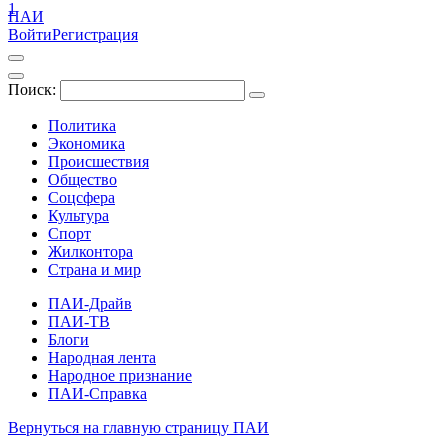
1
ПАИ
Войти
Регистрация
Поиск:
Политика
Экономика
Происшествия
Общество
Соцсфера
Культура
Спорт
Жилконтора
Страна и мир
ПАИ-Драйв
ПАИ-ТВ
Блоги
Народная лента
Народное признание
ПАИ-Справка
Вернуться на главную страницу ПАИ