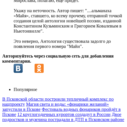
Мирослава, полагаю, ещё придёт.
Укажу на неточность. Автор пишет: "....альманаха
«Майя», ставшего, ко всему прочему, отправной точкой
создания целой антологии новейшей поэзии, изданной
Константином Кузьминским и Григорием Ковалевым в
Ньютонвилле".
Это неверно, Антология существовала задолго до
появления первого номера "Майи".
Авторизуйтесь через социальную сеть для добавления
комментария.
Популярное
В Псковской области построили тепличный комплекс по
нацпроекту
Магия света и воды: «фонарики желаний»
запустили в Пскове
Фестиваль водных фонариков пройдёт в
Пскове
12 круглогодичных курортов создадут в России
Двое
подростков и мужчина пострадали в ДТП в Псковском районе