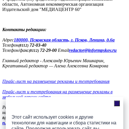
области, Автономная некоммерческая организация
Издательский дом "МЕДИАЦЕНТР 60"
Контакты редакции:
Адреc
180000, Псковская область, г. Псков, Ленина, д.6а
Телефон
72-03-40
(8112)
Телефон/факс
72-29-00
Email
redactor@informpskov.ru
(8112)
Главный редактор - Александр Юрьевич Машкарин,
Креативный редактор — Алена Алексеевна Комарова
Прайс-лист на размещение рекламы и техтребования
Прайс-лист и техтребования на размещение рекламы в
мобильной версии сайта
Реклама
на сайте
56-36-11, +7(900)991-77-20, телефон/факс
8(8112)
Этот сайт использует cookies и другие
57-51-94
8(8112)
n.vasilieva@mh-pskov.ru
технологии для навигации и сбора статистики на
сайте. Продолжая использовать сайт, вы