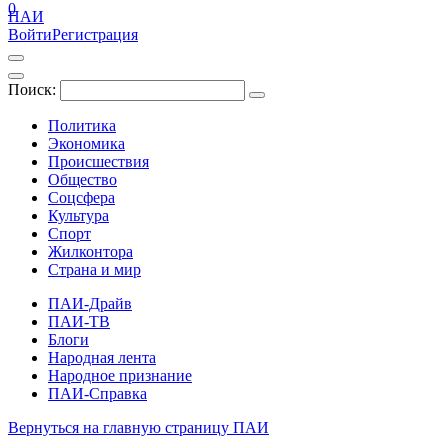
0
ПАИ
Войти
Регистрация
Поиск:
Политика
Экономика
Происшествия
Общество
Соцсфера
Культура
Спорт
Жилконтора
Страна и мир
ПАИ-Драйв
ПАИ-ТВ
Блоги
Народная лента
Народное признание
ПАИ-Справка
Вернуться на главную страницу ПАИ