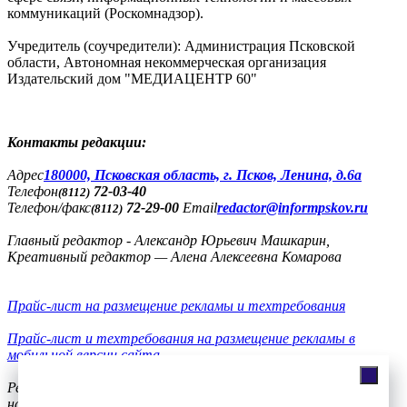
коммуникаций (Роскомнадзор).
Учредитель (соучредители): Администрация Псковской
области, Автономная некоммерческая организация
Издательский дом "МЕДИАЦЕНТР 60"
Контакты редакции:
Адреc
180000, Псковская область, г. Псков, Ленина, д.6а
Телефон
72-03-40
(8112)
Телефон/факс
72-29-00
Email
redactor@informpskov.ru
(8112)
Главный редактор - Александр Юрьевич Машкарин,
Креативный редактор — Алена Алексеевна Комарова
Прайс-лист на размещение рекламы и техтребования
Прайс-лист и техтребования на размещение рекламы в
мобильной версии сайта
Реклама
на сайте
56-36-11, +7(900)991-77-20, телефон/факс
8(8112)