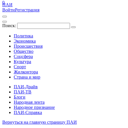
0
ПАИ
Войти
Регистрация
Поиск:
Политика
Экономика
Происшествия
Общество
Соцсфера
Культура
Спорт
Жилконтора
Страна и мир
ПАИ-Драйв
ПАИ-ТВ
Блоги
Народная лента
Народное признание
ПАИ-Справка
Вернуться на главную страницу ПАИ