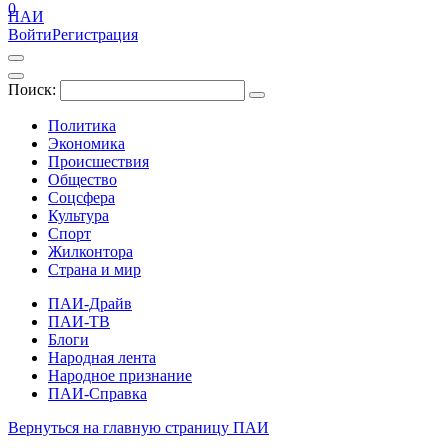
0
ПАИ
Войти
Регистрация
Поиск:
Политика
Экономика
Происшествия
Общество
Соцсфера
Культура
Спорт
Жилконтора
Страна и мир
ПАИ-Драйв
ПАИ-ТВ
Блоги
Народная лента
Народное признание
ПАИ-Справка
Вернуться на главную страницу ПАИ