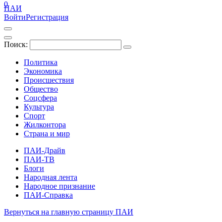
0
ПАИ
Войти
Регистрация
Поиск:
Политика
Экономика
Происшествия
Общество
Соцсфера
Культура
Спорт
Жилконтора
Страна и мир
ПАИ-Драйв
ПАИ-ТВ
Блоги
Народная лента
Народное признание
ПАИ-Справка
Вернуться на главную страницу ПАИ