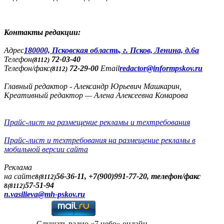
Контакты редакции:
Адреc
180000, Псковская область, г. Псков, Ленина, д.6а
Телефон
72-03-40
(8112)
Телефон/факс
72-29-00
Email
redactor@informpskov.ru
(8112)
Главный редактор - Александр Юрьевич Машкарин,
Креативный редактор — Алена Алексеевна Комарова
Прайс-лист на размещение рекламы и техтребования
Прайс-лист и техтребования на размещение рекламы в
мобильной версии сайта
Реклама
на сайте
56-36-11, +7(900)991-77-20, телефон/факс
8(8112)
57-51-94
8(8112)
n.vasilieva@mh-pskov.ru
Слушать радио «7 небо» онлайн