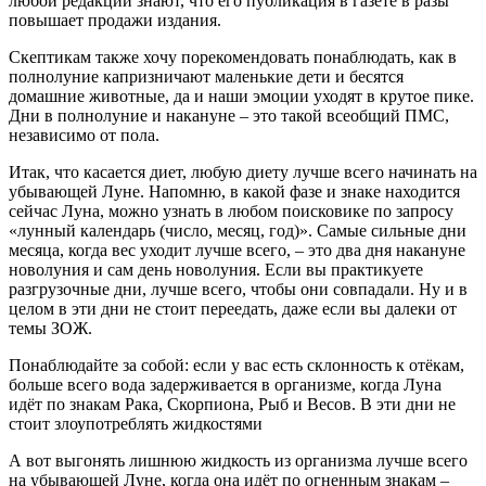
любой редакции знают, что его публикация в газете в разы
повышает продажи издания.
Скептикам также хочу порекомендовать понаблюдать, как в
полнолуние капризничают маленькие дети и бесятся
домашние животные, да и наши эмоции уходят в крутое пике.
Дни в полнолуние и накануне – это такой всеобщий ПМС,
независимо от пола.
Итак, что касается диет, любую диету лучше всего начинать на
убывающей Луне. Напомню, в какой фазе и знаке находится
сейчас Луна, можно узнать в любом поисковике по запросу
«лунный календарь (число, месяц, год)». Самые сильные дни
месяца, когда вес уходит лучше всего, – это два дня накануне
новолуния и сам день новолуния. Если вы практикуете
разгрузочные дни, лучше всего, чтобы они совпадали. Ну и в
целом в эти дни не стоит переедать, даже если вы далеки от
темы ЗОЖ.
Понаблюдайте за собой: если у вас есть склонность к отёкам,
больше всего вода задерживается в организме, когда Луна
идёт по знакам Рака, Скорпиона, Рыб и Весов. В эти дни не
стоит злоупотреблять жидкостями
А вот выгонять лишнюю жидкость из организма лучше всего
на убывающей Луне, когда она идёт по огненным знакам –