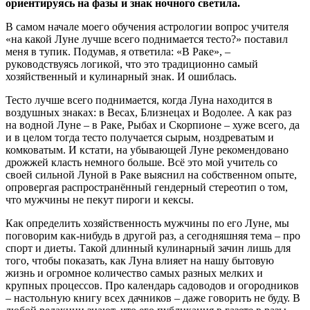
ориентируясь на фазы и знак ночного светила.
В самом начале моего обучения астрологии вопрос учителя
«на какой Луне лучше всего поднимается тесто?» поставил
меня в тупик. Подумав, я ответила: «В Раке», –
руководствуясь логикой, что это традиционно самый
хозяйственный и кулинарный знак. И ошиблась.
Тесто лучше всего поднимается, когда Луна находится в
воздушных знаках: в Весах, Близнецах и Водолее. А как раз
на водной Луне – в Раке, Рыбах и Скорпионе – хуже всего, да
и в целом тогда тесто получается сырым, ноздреватым и
комковатым. И кстати, на убывающей Луне рекомендовано
дрожжей класть немного больше. Всё это мой учитель со
своей сильной Луной в Раке выяснил на собственном опыте,
опровергая распространённый гендерный стереотип о том,
что мужчины не пекут пироги и кексы.
Как определить хозяйственность мужчины по его Луне, мы
поговорим как-нибудь в другой раз, а сегодняшняя тема – про
спорт и диеты. Такой длинный кулинарный зачин лишь для
того, чтобы показать, как Луна влияет на нашу бытовую
жизнь и огромное количество самых разных мелких и
крупных процессов. Про календарь садоводов и огородников
– настольную книгу всех дачников – даже говорить не буду. В