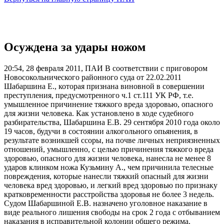
Осуждена за удары ножом
20:54, 28 февраля 2011, ПАИ
В соответствии с приговором
Новосокольнического районного суда от 22.02.2011
Шабаршина Е., которая признана виновной в совершении
преступления, предусмотренного ч.1 ст.111 УК РФ, т.е.
умышленное причинение тяжкого вреда здоровью, опасного
для жизни человека. Как установлено в ходе судебного
разбирательства, Шабаршина Е.В. 29 сентября 2010 года около
19 часов, будучи в состоянии алкогольного опьянения, в
результате возникшей ссоры, на почве личных неприязненных
отношений, умышленно, с целью причинения тяжкого вреда
здоровью, опасного для жизни человека, нанесла не менее 8
ударов клинком ножа Кузьмину А., чем причинила телесные
повреждения, которые нанесли тяжкий опасный для жизни
человека вред здоровью, и легкий вред здоровью по признаку
кратковременности расстройства здоровья не более 3 недель.
Судом Шабаршиной Е.В. назначено уголовное наказание в
виде реального лишения свободы на срок 2 года с отбыванием
наказания в исправительной колонии общего режима.