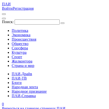
ПАИ
Войти
Регистрация
Поиск:
Политика
Экономика
Происшествия
Общество
Соцсфера
Культура
Спорт
Жилконтора
Страна и мир
ПАИ-Драйв
ПАИ-ТВ
Блоги
Народная лента
Народное признание
ПАИ-Справка
0
Вернуться на главную страницу ПАИ