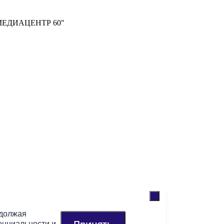
м "МЕДИАЦЕНТР 60"
одолжая
енциальности
и