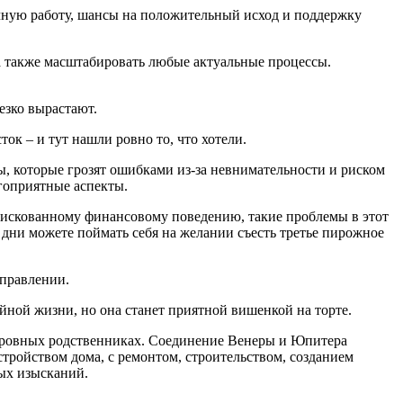
учную работу, шансы на положительный исход и поддержку
а также масштабировать любые актуальные процессы.
езко вырастают.
ок – и тут нашли ровно то, что хотели.
, которые грозят ошибками из-за невнимательности и риском
агоприятные аспекты.
искованному финансовому поведению, такие проблемы в этот
и дни можете поймать себя на желании съесть третье пирожное
аправлении.
йной жизни, но она станет приятной вишенкой на торте.
 о кровных родственниках. Соединение Венеры и Юпитера
стройством дома, с ремонтом, строительством, созданием
ных изысканий.