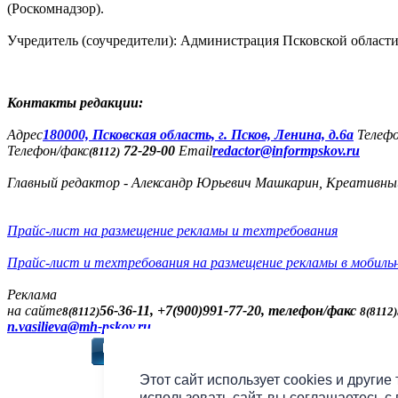
(Роскомнадзор).
Учредитель (соучредители): Администрация Псковской облас
Контакты редакции:
Адреc
180000, Псковская область, г. Псков, Ленина, д.6а
Телеф
Телефон/факс
72-29-00
Email
redactor@informpskov.ru
(8112)
Главный редактор - Александр Юрьевич Машкарин, Креативны
Прайс-лист на размещение рекламы и техтребования
Прайс-лист и техтребования на размещение рекламы в мобиль
Реклама
на сайте
56-36-11, +7(900)991-77-20, телефон/факс
8(8112)
8(8112)
n.vasilieva@mh-pskov.ru
Слушать радио «7 не
Этот сайт использует cookies и другие
использовать сайт, вы соглашаетесь с