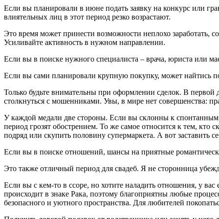
Если вы планировали в июне подать заявку на конкурс или гр
влиятельных лиц в этот период резко возрастают.
Это время может принести возможности неплохо заработать, с
Усиливайте активность в нужном направлении.
Если вы в поиске нужного специалиста – врача, юриста или ма
Если вы сами планировали крупную покупку, может найтись под
Только будьте внимательны при оформлении сделок. В первой 
столкнуться с мошенниками. Увы, в мире нет совершенства: п
У каждой медали две стороны. Если вы склонны к спонтанным
период грозят обострением. То же самое относится к тем, кто 
подряд или скупить половину супермаркета. А вот заставить се
Если вы в поиске отношений, шансы на приятные романтически
Это также отличный период для свадеб. Я не сторонница убежд
Если вы с кем-то в ссоре, но хотите наладить отношения, у в
происходит в знаке Рака, поэтому благоприятны любые процесс
безопасного и уютного пространства. Для любителей покопать