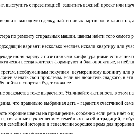
ант, выступить с презентацией, защитить важный проект или на
овершить выгодную сделку, найти новых партнёров и клиентов, 
стера по ремонту стиральных машин, шансы найти того самого р
ходящий вариант: несколько месяцев искали квартиру или участ
декаде июня наряду с позитивными конфигурациями есть аспекты
рактически всегда контекст формируют и благоприятные, и небл
 тратам, необдуманным покупкам, неумеренному шопингу или р
склонен заедать свои проблемы. Если вы любитель сладкого, в эт
бя пойти в спортзал будет сложнее.
е знакомства тоже вырастают. Усиливайте активность в этом н
ения, что правильно выбранная дата – гарантия счастливой семе
ас есть хорошие шансы на примирение, особенно если речь идёт
ы, связанные с укреплением семейных связей и традиций, с обу
ся в семейной истории и генеалогии хорошее время для прорыв