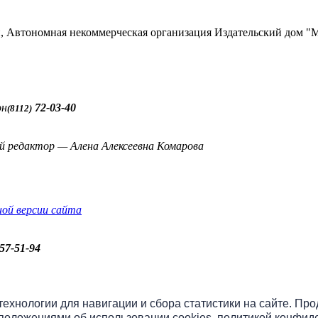
ти, Автономная некоммерческая организация Издательский до
он
72-03-40
(8112)
й редактор — Алена Алексеевна Комарова
ной версии сайта
57-51-94
бо» онлайн
 технологии для навигации и сбора статистики на сайте. Пр
положениями об использовании cookies
,
политикой конфид