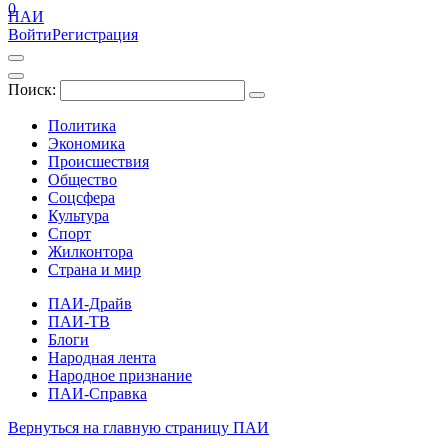
0
ПАИ
Войти
Регистрация
Поиск:
Политика
Экономика
Происшествия
Общество
Соцсфера
Культура
Спорт
Жилконтора
Страна и мир
ПАИ-Драйв
ПАИ-ТВ
Блоги
Народная лента
Народное признание
ПАИ-Справка
Вернуться на главную страницу ПАИ