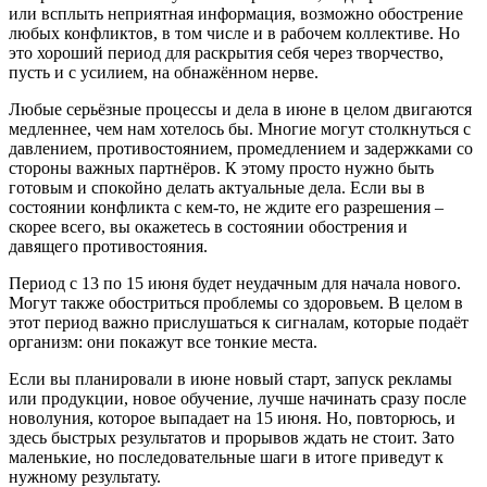
или всплыть неприятная информация, возможно обострение
любых конфликтов, в том числе и в рабочем коллективе. Но
это хороший период для раскрытия себя через творчество,
пусть и с усилием, на обнажённом нерве.
Любые серьёзные процессы и дела в июне в целом двигаются
медленнее, чем нам хотелось бы. Многие могут столкнуться с
давлением, противостоянием, промедлением и задержками со
стороны важных партнёров. К этому просто нужно быть
готовым и спокойно делать актуальные дела. Если вы в
состоянии конфликта с кем-то, не ждите его разрешения –
скорее всего, вы окажетесь в состоянии обострения и
давящего противостояния.
Период с 13 по 15 июня будет неудачным для начала нового.
Могут также обостриться проблемы со здоровьем. В целом в
этот период важно прислушаться к сигналам, которые подаёт
организм: они покажут все тонкие места.
Если вы планировали в июне новый старт, запуск рекламы
или продукции, новое обучение, лучше начинать сразу после
новолуния, которое выпадает на 15 июня. Но, повторюсь, и
здесь быстрых результатов и прорывов ждать не стоит. Зато
маленькие, но последовательные шаги в итоге приведут к
нужному результату.