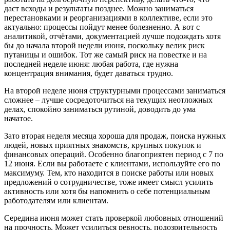
даст всходы и результаты позднее. Можно заниматься
перестановками и реорганизациями в коллективе, если это
актуально: процессы пойдут менее болезненно. А вот с
аналитикой, отчётами, документацией лучше подождать хотя
бы до начала второй недели июня, поскольку велик риск
путаницы и ошибок. Тот же самый риск на повестке и на
последней неделе июня: любая работа, где нужна
концентрация внимания, будет даваться трудно.
На второй неделе июня структурными процессами заниматься
сложнее – лучше сосредоточиться на текущих неотложных
делах, спокойно заниматься рутиной, доводить до ума
начатое.
Зато вторая неделя месяца хороша для продаж, поиска нужных
людей, новых приятных знакомств, крупных покупок и
финансовых операций. Особенно благоприятен период с 7 по
12 июня. Если вы работаете с клиентами, используйте его по
максимуму. Тем, кто находится в поиске работы или новых
предложений о сотрудничестве, тоже имеет смысл усилить
активность или хотя бы напомнить о себе потенциальным
работодателям или клиентам.
Середина июня может стать проверкой любовных отношений
на прочность. Может усилиться ревность, подозрительность