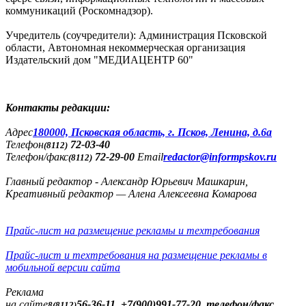
коммуникаций (Роскомнадзор).
Учредитель (соучредители): Администрация Псковской
области, Автономная некоммерческая организация
Издательский дом "МЕДИАЦЕНТР 60"
Контакты редакции:
Адреc
180000, Псковская область, г. Псков, Ленина, д.6а
Телефон
72-03-40
(8112)
Телефон/факс
72-29-00
Email
redactor@informpskov.ru
(8112)
Главный редактор - Александр Юрьевич Машкарин,
Креативный редактор — Алена Алексеевна Комарова
Прайс-лист на размещение рекламы и техтребования
Прайс-лист и техтребования на размещение рекламы в
мобильной версии сайта
Реклама
на сайте
56-36-11, +7(900)991-77-20, телефон/факс
8(8112)