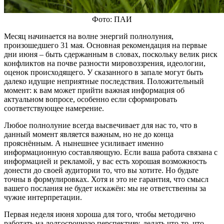
Фото: ПАИ
Месяц начинается на волне энергий полнолуния,
произошедшего 31 мая. Основная рекомендация на первые
дни июня – быть сдержанным в словах, поскольку велик риск
конфликтов на почве разности мировоззрения, идеологии,
оценок происходящего. У сказанного в запале могут быть
далеко идущие неприятные последствия. Положительный
момент: к вам может прийти важная информация об
актуальном вопросе, особенно если сформировать
соответствующее намерение.
Любое полнолуние всегда высвечивает для нас то, что в
данный момент является важным, но не до конца
прояснённым. А нынешнее усиливает именно
информационную составляющую. Если ваша работа связана с
информацией и рекламой, у вас есть хорошая возможность
донести до своей аудитории то, что вы хотите. Но будьте
точны в формулировках. Хотя и это не гарантия, что смысл
вашего послания не будет искажён: мы не ответственны за
чужие интерпретации.
Первая неделя июня хороша для того, чтобы методично
работать на долгосрочную перспективу, делать что-то, что