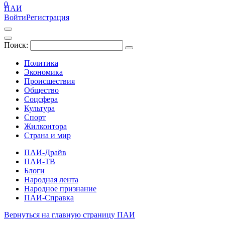
0
ПАИ
Войти
Регистрация
Поиск:
Политика
Экономика
Происшествия
Общество
Соцсфера
Культура
Спорт
Жилконтора
Страна и мир
ПАИ-Драйв
ПАИ-ТВ
Блоги
Народная лента
Народное признание
ПАИ-Справка
Вернуться на главную страницу ПАИ