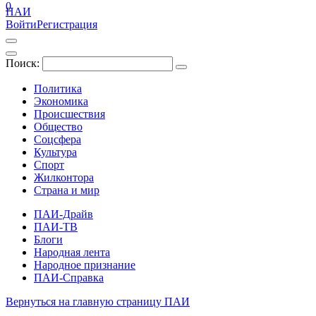
0
ПАИ
Войти
Регистрация
Поиск:
Политика
Экономика
Происшествия
Общество
Соцсфера
Культура
Спорт
Жилконтора
Страна и мир
ПАИ-Драйв
ПАИ-ТВ
Блоги
Народная лента
Народное признание
ПАИ-Справка
Вернуться на главную страницу ПАИ