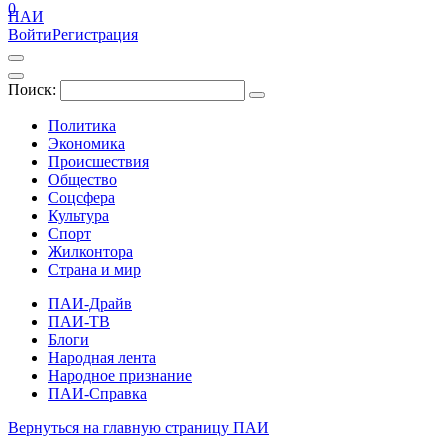
0
ПАИ
Войти
Регистрация
Поиск:
Политика
Экономика
Происшествия
Общество
Соцсфера
Культура
Спорт
Жилконтора
Страна и мир
ПАИ-Драйв
ПАИ-ТВ
Блоги
Народная лента
Народное признание
ПАИ-Справка
Вернуться на главную страницу ПАИ