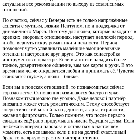
актуальны все рекомендации по выходу из созависимых
отношений.
По счастью, сейчас у Венеры есть не только напряжённые
аспекты с мутным, вязким Нептуном, но и поддержка от
динамичного Марса. Поэтому для людей, которые находятся в
крепких, здоровых отношениях, наступает неплохой период,
чтобы вернуть искру романтики и нежности. Период
позволяет чутко улавливать малейшие эмоциональные
оттенки и настроение друг друга. Это как сонастройка
инструментов в оркестре. Если вы хотите наладить более
тонкое, доверительное общение, вам все карты в руки. В это
время нам легче открываться любви и принимать её. Чувства
становятся глубже, а люди – ближе.
Если вы в поисках отношений, то познакомиться сейчас
гораздо легче. Отношения развиваются быстро и ярко.
Познакомиться можно где угодно. Даже деловой партнёр
внезапно может стать романтическим. Этому способствует
энергетический коктейль из дерзости, азарта, игривости,
желания флиртовать. Только помните, что после первого
свидания ещё рано придумывать имена будущим детям. Если
не бежать впереди паровоза и оставаться в настоящем
моменте, есть все шансы если и не на долгий счастливый
брак, то на яркую страстную историю точно.