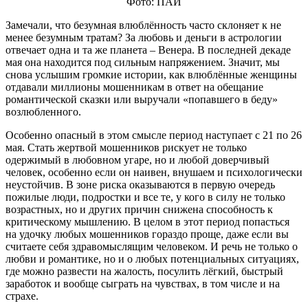
Фото: ПАИ
Замечали, что безумная влюблённость часто склоняет к не
менее безумным тратам? За любовь и деньги в астрологии
отвечает одна и та же планета – Венера. В последней декаде
мая она находится под сильным напряжением. Значит, мы
снова услышим громкие истории, как влюблённые женщины
отдавали миллионы мошенникам в ответ на обещание
романтической сказки или выручали «попавшего в беду»
возлюбленного.
Особенно опасный в этом смысле период наступает с 21 по 26
мая. Стать жертвой мошенников рискует не только
одержимый в любовном угаре, но и любой доверчивый
человек, особенно если он наивен, внушаем и психологически
неустойчив. В зоне риска оказываются в первую очередь
пожилые люди, подростки и все те, у кого в силу не только
возрастных, но и других причин снижена способность к
критическому мышлению. В целом в этот период попасться
на удочку любых мошенников гораздо проще, даже если вы
считаете себя здравомыслящим человеком. И речь не только о
любви и романтике, но и о любых потенциальных ситуациях,
где можно развести на жалость, посулить лёгкий, быстрый
заработок и вообще сыграть на чувствах, в том числе и на
страхе.