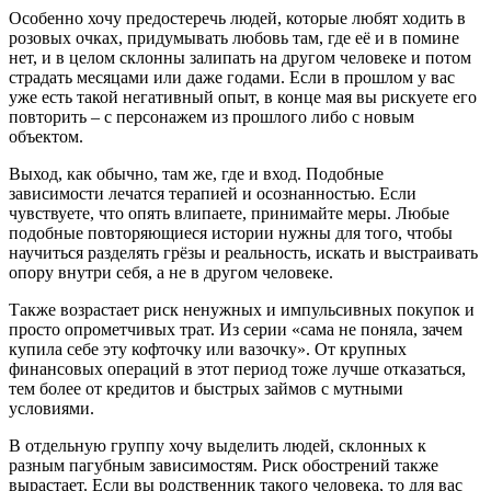
Особенно хочу предостеречь людей, которые любят ходить в
розовых очках, придумывать любовь там, где её и в помине
нет, и в целом склонны залипать на другом человеке и потом
страдать месяцами или даже годами. Если в прошлом у вас
уже есть такой негативный опыт, в конце мая вы рискуете его
повторить – с персонажем из прошлого либо с новым
объектом.
Выход, как обычно, там же, где и вход. Подобные
зависимости лечатся терапией и осознанностью. Если
чувствуете, что опять влипаете, принимайте меры. Любые
подобные повторяющиеся истории нужны для того, чтобы
научиться разделять грёзы и реальность, искать и выстраивать
опору внутри себя, а не в другом человеке.
Также возрастает риск ненужных и импульсивных покупок и
просто опрометчивых трат. Из серии «сама не поняла, зачем
купила себе эту кофточку или вазочку». От крупных
финансовых операций в этот период тоже лучше отказаться,
тем более от кредитов и быстрых займов с мутными
условиями.
В отдельную группу хочу выделить людей, склонных к
разным пагубным зависимостям. Риск обострений также
вырастает. Если вы родственник такого человека, то для вас