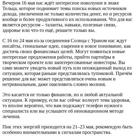
Вечером 16 мая нас ждёт интересное новолуние в знаке
Тельца, которое поднимает темы поиска новых источников
дохода, увеличения не только количества денег, но и ресурсов
вообще и более продуктивного их использования. Что для вас
является ресурсом – таланты, навыки, полезные связи,
здоровье или что-то ещё, решаете только вы.
С 16 по 24 мая из-за соединения Солнца с Ураном нас ждут
инсайты, гениальные идеи, озарения и новое понимание, как
достичь своих финансовых целей. Могут появиться новые
интересные предложения работы, прийти партнёры в
творческом проекте или заинтересованные инвесторы. Вы
сами можете увидеть новый путь или неожиданный выход из
ситуации, которая раньше представлялась тупиковой. Причём
решение для вас может представляться очень новым и
нетривиальным, даже ошеломить словно молния.
Это касается не только финансов, но и любой актуальной
ситуации. К примеру, если вас сейчас волнует тема здоровья,
то вполне вероятно, что вам подскажут телефон нужного
специалиста или вы услышите об инновационном методе
лечения.
Пик этих энергий приходится на 21–23 мая, рекомендую быть
особенно внимательными к сигналам пространства.