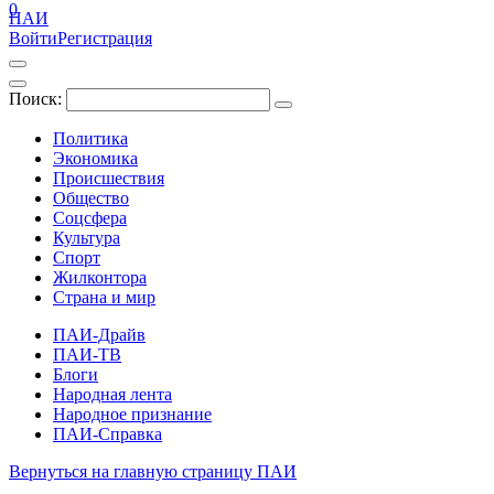
0
ПАИ
Войти
Регистрация
Поиск:
Политика
Экономика
Происшествия
Общество
Соцсфера
Культура
Спорт
Жилконтора
Страна и мир
ПАИ-Драйв
ПАИ-ТВ
Блоги
Народная лента
Народное признание
ПАИ-Справка
Вернуться на главную страницу ПАИ