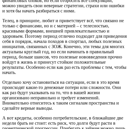
финансовых блоков, но если отбросить все спекуляции,
можно увидеть свои неверные стратегии, страхи или ошибки
и хотя бы начать разбираться с ними.
Телец, в принципе, любит и приветствует всё, что связано не
только с финансами, но и с материей – с телесностью,
красивыми формами, внешней привлекательностью и
здоровьем. Поэтому период отлично подходит для приведения
себя в порядок, начала походов в спортзал, любых полезных
инициатив, связанных с ЗОЖ. Конечно, эти темы для многих
актуальны круглый год, но если начинать в правильный
период, больше шансов, что полезные нововведения прочно
войдут в жизнь и принесут стойкие положительные
результаты. Особенно если как раз есть проблемы с тем, чтобы
начать.
Отдельно хочу остановиться на ситуации, если в это время
происходят какие-то денежные потери или сложности. Они
как раз будут указывать на то, что в вашей жизни
организовано неправильно и требует изменений.
Внимательно отнеситесь к таким сигналам пространства и
сделайте верные выводы.
А вот кредиты, особенно потребительские, в ближайшие две
недели брать не стоит: есть риск, что долги будут расти в
геометрической прогрессии. Прибегать к займам можно лишь