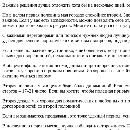
Важные решения лучше отложить хотя бы на несколько дней, ос
Но в целом первая половина мая гораздо спокойнее второй. Зде
важное. Если у вас есть возможности, можно позволить себе о
может просто не хватить ресурсов. Многие столкнутся с ситуа
С важными переговорами или поиском нужных людей лучше усп
удачен для решения юридических и визовых вопросов, подачи 
Если ваше положение неустойчиво, ещё больше его могут поша
срывы договорённостей, неожиданности в поездках и переговора
В общем инфополе поток неожиданных и противоречивых новосте
готовы к ускорению и резким поворотам. Из хорошего – инса
активно учиться новому.
Вторая половина мая в целом будет более динамичной. Если ест
стартов – 17–21 число. Если вы хотите, чтобы полезная привы
Вторая декада мая хороша для романтических и любовных отно
договоренностей со второй половиной.
Если вы занимаетесь продажами, это тоже удачный период, уси
В последнюю неделю месяца лучше соблюдать осторожность. Ес