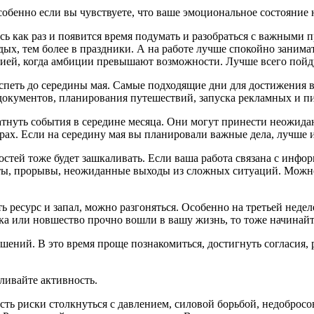
обенно если вы чувствуете, что ваше эмоциональное состояние 
сь как раз и появится время подумать и разобраться с важными п
тдых, тем более в праздники. А на работе лучше спокойно заним
цией, когда амбиции превышают возможности. Лучше всего пойду
еть до середины мая. Самые подходящие дни для достижения ва
документов, планирования путешествий, запуска рекламных и пи
тнуть события в середине месяца. Они могут принести неожида
х. Если на середину мая вы планировали важные дела, лучше име
й тоже будет зашкаливать. Если ваша работа связана с информа
йты, прорывы, неожиданные выходы из сложных ситуаций. Можно
ь ресурс и запал, можно разгоняться. Особенно на третьей неде
чка или новшество прочно вошли в вашу жизнь, то тоже начинайте
шений. В это время проще познакомиться, достигнуть согласия, 
ливайте активность.
ть риски столкнуться с давлением, силовой борьбой, недоброс