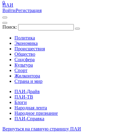
0
ПАИ
Войти
Регистрация
Поиск:
Политика
Экономика
Происшествия
Общество
Соцсфера
Культура
Спорт
Жилконтора
Страна и мир
ПАИ-Драйв
ПАИ-ТВ
Блоги
Народная лента
Народное признание
ПАИ-Справка
Вернуться на главную страницу ПАИ