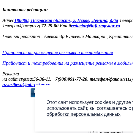
Контакты редакции:
Адреc
180000, Псковская область, г. Псков, Ленина, д.6а
Телеф
Телефон/факс
72-29-00
Email
redactor@informpskov.ru
(8112)
Главный редактор - Александр Юрьевич Машкарин, Креативны
Прайс-лист на размещение рекламы и техтребования
Прайс-лист и техтребования на размещение рекламы в мобиль
Реклама
на сайте
56-36-11, +7(900)991-77-20, телефон/факс
8(8112)
8(8112)
n.vasilieva@mh-pskov.ru
Слушать радио «7 не
Этот сайт использует cookies и другие
использовать сайт, вы соглашаетесь с
обработки персональных данных
Подпишись на групп
ПАИ в соцсетях!