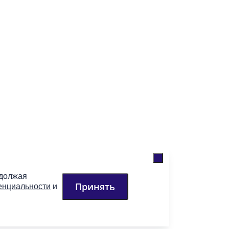
одолжая
Принять
енциальности
и