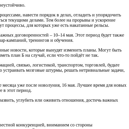
неустойчиво.
роцессами, навести порядок в делах, отладить и упорядочить
аться текущими делами. Тем более на прорывы и ускорение
т процессы, для которых уже есть накатанные рельсы.
жных договоренностей – 10–14 мая. Этот период будет также
ар-кампаний, тренингов и обучения.
нные новости, которые вынудят изменить планы. Могут быть
ть план Б на случай, если что-то пойдёт не так.
цией, связью, логистикой, транспортом, торговлей, будьте
 устраивать мозговые штурмы, решать нетривиальные задачи,
ле месяца уже после новолуния, 16 мая. Лучшее время для новых
 в этот период.
развить, углубить или оживить отношения, достичь важных
овестной конкуренцией, вниманием со стороны