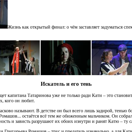
Жизнь как открытый финал: о чём заставляет задуматься спе
Искатель и его тень
ет капитана Татаринова уже не только ради Кати – это станови
х, кого он любит.
асково называют. В детстве он был всего лишь задирой, тенью б
 Ромашов... остаётся всё тем же обиженным мальчиком. Он собра
ность и зависть разрушают их обоих изнутри и ранят Катю – ту с
 Григорьева Ромашов – трус и предатель изначально, а для Кати 