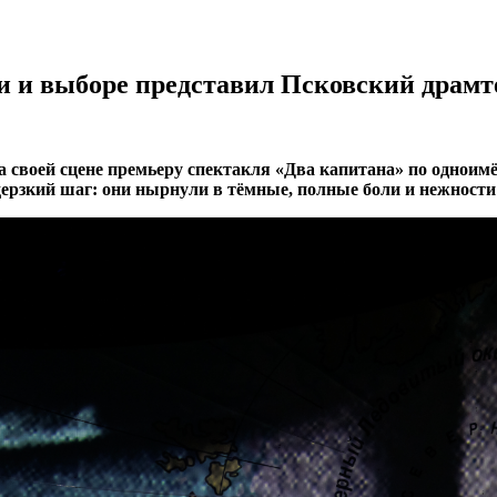
ви и выборе представил Псковский драмт
а своей сцене премьеру спектакля «Два капитана» по однои
 дерзкий шаг: они нырнули в тёмные, полные боли и нежност