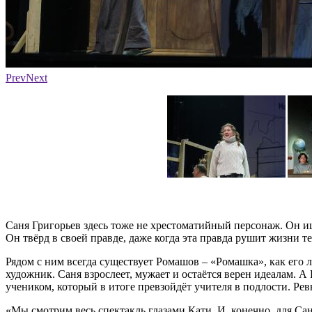
Фото: Псковский театр драмы имени А. С. Пушкина
Prev
Next
Саня Григорьев здесь тоже не хрестоматийный персонаж. Он ищ
Он твёрд в своей правде, даже когда эта правда рушит жизни те
Рядом с ним всегда существует Ромашов – «Ромашка», как его л
художник. Саня взрослеет, мужает и остаётся верен идеалам. А
учеником, который в итоге превзойдёт учителя в подлости. Рев
«Мы смотрим весь спектакль глазами Кати. И, конечно, для Сани