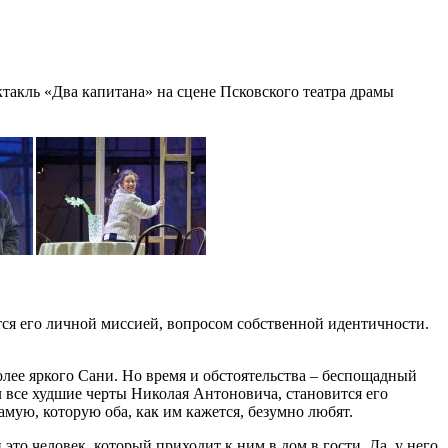
ктакль «Два капитана» на сцене Псковского театра драмы
з
Ф
тся его личной миссией, вопросом собственной идентичности.
олее яркого Сани. Но время и обстоятельства – беспощадный
л все худшие черты Николая Антоновича, становится его
амую, которую оба, как им кажется, безумно любят.
это человек, который приходит к ним в дом в гости. Да, у него