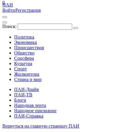
0
ПАИ
Войти
Регистрация
Поиск:
Политика
Экономика
Происшествия
Общество
Соцсфера
Культура
Спорт
Жилконтора
Страна и мир
ПАИ-Драйв
ПАИ-ТВ
Блоги
Народная лента
Народное признание
ПАИ-Справка
Вернуться на главную страницу ПАИ