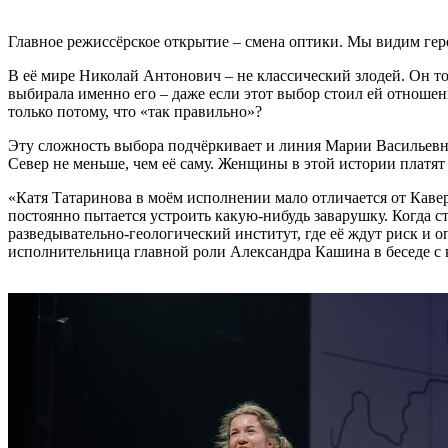
Главное режиссёрское открытие – смена оптики. Мы видим геро
В её мире Николай Антонович – не классический злодей. Он тот,
выбирала именно его – даже если этот выбор стоил ей отношен
только потому, что «так правильно»?
Эту сложность выбора подчёркивает и линия Марии Васильевны
Север не меньше, чем её саму. Женщины в этой истории платят
«Катя Татаринова в моём исполнении мало отличается от Кавер
постоянно пытается устроить какую-нибудь заварушку. Когда с
разведывательно-геологический институт, где её ждут риск и о
исполнительница главной роли Александра Кашина в беседе с