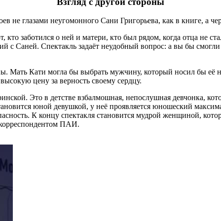
Взгляд с другой стороны
ев не глазами неугомонного Сани Григорьева, как в книге, а че
 кто заботился о ней и матери, кто был рядом, когда отца не ст
ий с Саней. Спектакль задаёт неудобный вопрос: а вы бы смогли
. Мать Кати могла бы выбрать мужчину, который носил бы её на
 высокую цену за верность своему сердцу.
инской. Это в детстве взбалмошная, непослушная девчонка, кото
тановится юной девушкой, у неё проявляется юношеский максима
пасность. К концу спектакля становится мудрой женщиной, котор
 корреспондентом ПАИ.