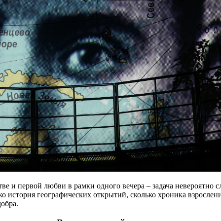
ве и первой любви в рамки одного вечера – задача невероятно с
ко история географических открытий, сколько хроника взросления
добра.