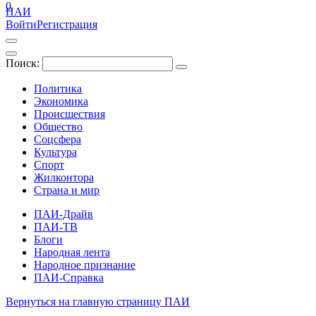
0
ПАИ
Войти
Регистрация
Поиск:
Политика
Экономика
Происшествия
Общество
Соцсфера
Культура
Спорт
Жилконтора
Страна и мир
ПАИ-Драйв
ПАИ-ТВ
Блоги
Народная лента
Народное признание
ПАИ-Справка
Вернуться на главную страницу ПАИ