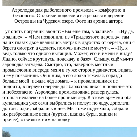
Аэролодка для рыболовного промысла – комфортно и
безопасно. С такими лодками я встречался в деревне
Островцы на Чудском озере. Фото из архива автора
Тут опять погранцы звонят: «Вы ещё там, в заливе?» – «Ну да,
в заливе». – «Нам позвонили из «Тридевятого царства», там
на их глазах двое ввалились метрах в двухстах от берега, они с
берега смотрят, а сделать, помочь ничем не могут». – «Ну, я
ведь только что одного вытащил. Может, его и имели в виду?
Ладно, сейчас крутанусь, подскачу к базе». Слышу, ещё чья-то
аэролодка загудела. Смотрю, это, наверное, местный
промысловик впереди меня в ту же сторону движется, видать,
и ему позвонили. Он к ним, а его лодка тяжёлая, гораздо
больше моей, начала лёд ломать – к провалившимся не
подойти, в первую очередь для барахтающихся в полынье это
и небезопасно. Аэролодка промысловика развернулась,
отошла недалеко на более прочный лёд. К этому времени оба
купальщика уже сами выбрались и ползут по льду, доползли
до той лодки, забрались в неё. Мы тоже подъехали, собрали
их разбросанные вещи (куртки, шапки, буры, ящики и
прочее), отвезли к ним на лодку.