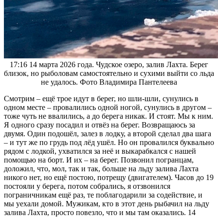
17:16 14 марта 2026 года. Чудское озеро, залив Лахта. Берег
близок, но рыболовам самостоятельно и сухими выйти со льда
не удалось. Фото Владимира Пантелеева
Смотрим – ещё трое идут в берег, но шли-шли, сунулись в
одном месте – провалились одной ногой, сунулись в другом –
тоже чуть не ввалились, а до берега никак. И стоят. Мы к ним.
Я одного сразу посадил и отвёз на берег. Возвращаюсь за
двумя. Один подошёл, залез в лодку, а второй сделал два шага
– и тут же по грудь под лёд ушёл. Но он провалился буквально
рядом с лодкой, ухватился за неё и выкарабкался с нашей
помощью на борт. И их – на берег. Позвонил погранцам,
доложил, что, мол, так и так, больше на льду залива Лахта
никого нет, но ещё постою, потрещу (двигателем). Часов до 19
постояли у берега, потом собрались, я отзвонился
пограничникам ещё раз, те поблагодарили за содействие, и
мы уехали домой. Мужикам, кто в этот день рыбачил на льду
залива Лахта, просто повезло, что и мы там оказались. 14