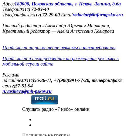
Адреc
180000, Псковская область, г. Псков, Ленина, д.6а
Телефон
72-03-40
(8112)
Телефон/факс
72-29-00
Email
redactor@informpskov.ru
(8112)
Главный редактор - Александр Юрьевич Машкарин,
Креативный редактор — Алена Алексеевна Комарова
Прайс-лист на размещение рекламы и техтребования
Прайс-лист и техтребования на размещение рекламы в
мобильной версии сайта
Реклама
на сайте
56-36-11, +7(900)991-77-20, телефон/факс
8(8112)
57-51-94
8(8112)
n.vasilieva@mh-pskov.ru
Слушать радио «7 небо» онлайн
Подпишись на группы