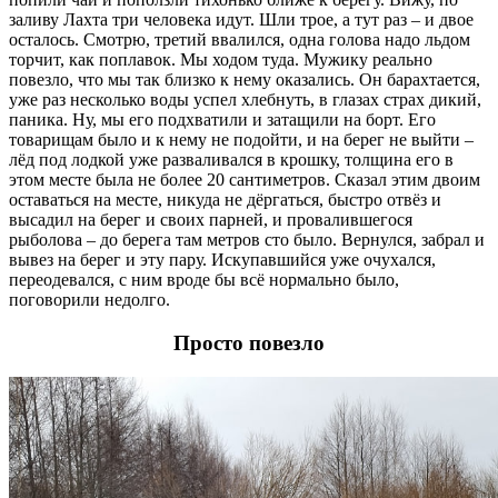
заливу Лахта три человека идут. Шли трое, а тут раз – и двое
осталось. Смотрю, третий ввалился, одна голова надо льдом
торчит, как поплавок. Мы ходом туда. Мужику реально
повезло, что мы так близко к нему оказались. Он барахтается,
уже раз несколько воды успел хлебнуть, в глазах страх дикий,
паника. Ну, мы его подхватили и затащили на борт. Его
товарищам было и к нему не подойти, и на берег не выйти –
лёд под лодкой уже разваливался в крошку, толщина его в
этом месте была не более 20 сантиметров. Сказал этим двоим
оставаться на месте, никуда не дёргаться, быстро отвёз и
высадил на берег и своих парней, и провалившегося
рыболова – до берега там метров сто было. Вернулся, забрал и
вывез на берег и эту пару. Искупавшийся уже очухался,
переодевался, с ним вроде бы всё нормально было,
поговорили недолго.
Просто повезло