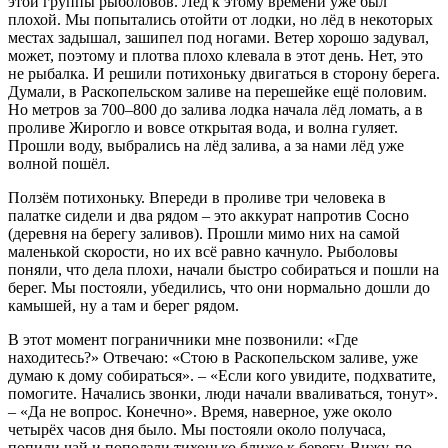
этой группы рыболовов. Лёд к этому времени уже был
плохой. Мы попытались отойти от лодки, но лёд в некоторых
местах задышал, зашипел под ногами. Ветер хорошо задувал,
может, поэтому и плотва плохо клевала в этот день. Нет, это
не рыбалка. И решили потихоньку двигаться в сторону берега.
Думали, в Раскопельском заливе на перешейке ещё половим.
Но метров за 700–800 до залива лодка начала лёд ломать, а в
проливе Жирогло и вовсе открытая вода, и волна гуляет.
Прошли воду, выбрались на лёд залива, а за нами лёд уже
волной пошёл.
Ползём потихоньку. Впереди в проливе три человека в
палатке сидели и два рядом – это аккурат напротив Сосно
(деревня на берегу заливов). Прошли мимо них на самой
маленькой скорости, но их всё равно качнуло. Рыболовы
поняли, что дела плохи, начали быстро собираться и пошли на
берег. Мы постояли, убедились, что они нормально дошли до
камышей, ну а там и берег рядом.
В этот момент пограничники мне позвонили: «Где
находитесь?» Отвечаю: «Стою в Раскопельском заливе, уже
думаю к дому собираться». – «Если кого увидите, подхватите,
помогите. Начались звонки, люди начали вваливаться, тонут».
– «Да не вопрос. Конечно». Время, наверное, уже около
четырёх часов дня было. Мы постояли около получаса,
попили чай и поползли тихонько ближе к берегу. Вижу, по