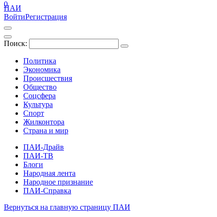
0
ПАИ
Войти
Регистрация
Поиск:
Политика
Экономика
Происшествия
Общество
Соцсфера
Культура
Спорт
Жилконтора
Страна и мир
ПАИ-Драйв
ПАИ-ТВ
Блоги
Народная лента
Народное признание
ПАИ-Справка
Вернуться на главную страницу ПАИ