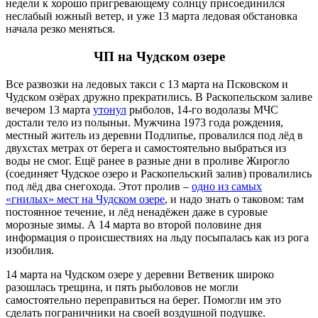
недели к хорошо пригревающему солнцу присоединился
неслабый южный ветер, и уже 13 марта ледовая обстановка
начала резко меняться.
ЧП на Чудском озере
Все развозки на ледовых такси с 13 марта на Псковском и
Чудском озёрах дружно прекратились. В Раскопельском заливе
вечером 13 марта
утонул
рыболов, 14-го водолазы МЧС
достали тело из полыньи. Мужчина 1973 года рождения,
местный житель из деревни Подлипье, провалился под лёд в
двухстах метрах от берега и самостоятельно выбраться из
воды не смог. Ещё ранее в разные дни в проливе Жирогло
(соединяет Чудское озеро и Раскопельский залив) провалились
под лёд два снегохода. Этот пролив –
одно из самых
«гнилых» мест на Чудском озере
, и надо знать о таковом: там
постоянное течение, и лёд ненадёжен даже в суровые
морозные зимы. А 14 марта во второй половине дня
информация о происшествиях на льду посыпалась как из рога
изобилия.
14 марта на Чудском озере у деревни Ветвеник широко
разошлась трещина, и пять рыболовов не могли
самостоятельно переправиться на берег. Помогли им это
сделать пограничники на своей воздушной подушке.