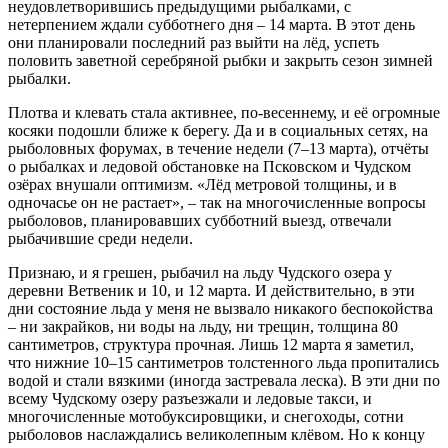
неудовлетворившись предыдущими рыбалками, с
нетерпением ждали субботнего дня – 14 марта. В этот день
они планировали последний раз выйти на лёд, успеть
половить заветной серебряной рыбки и закрыть сезон зимней
рыбалки.
Плотва и клевать стала активнее, по-весеннему, и её огромные
косяки подошли ближе к берегу. Да и в социальных сетях, на
рыболовных форумах, в течение недели (7–13 марта), отчёты
о рыбалках и ледовой обстановке на Псковском и Чудском
озёрах внушали оптимизм. «Лёд метровой толщины, и в
одночасье он не растает», – так на многочисленные вопросы
рыболовов, планировавших субботний выезд, отвечали
рыбачившие среди недели.
Признаю, и я грешен, рыбачил на льду Чудского озера у
деревни Ветвеник и 10, и 12 марта. И действительно, в эти
дни состояние льда у меня не вызвало никакого беспокойства
– ни закрайков, ни воды на льду, ни трещин, толщина 80
сантиметров, структура прочная. Лишь 12 марта я заметил,
что нижние 10–15 сантиметров толстенного льда пропитались
водой и стали вязкими (иногда застревала леска). В эти дни по
всему Чудскому озеру разъезжали и ледовые такси, и
многочисленные мотобуксировщики, и снегоходы, сотни
рыболовов наслаждались великолепным клёвом. Но к концу