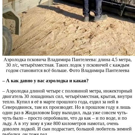
Аэролодка псковича Владимира Пантелеева: длина 4,5 метра,
30 л/с, четырёхместная. Таких лодок у псковичей с каждым
годом становится всё больше. Фото Владимира Пантелеева
– А как давно у вас аэролодка и какая?
– Аэролодка длиной четыре с половиной метра, инжекторный
двигатель 30 лошадиных сил, четырёхместная, крытая, внутри
тепло. Купил я её в марте прошлого года, ездил за ней в
Северодвинск, там их производят. Но в прошлом году я лишь
один раз в Жидиловом Бору выходил, льда уже совсем чуть-
чуть было – просто опробовали, что да как – и по воде, и по
льду. А в эту зиму я уже 800 километров намотал, очень
доволен лодкой. И сын подрастает, большой любитель зимней
рыбалки, он тоже рад.