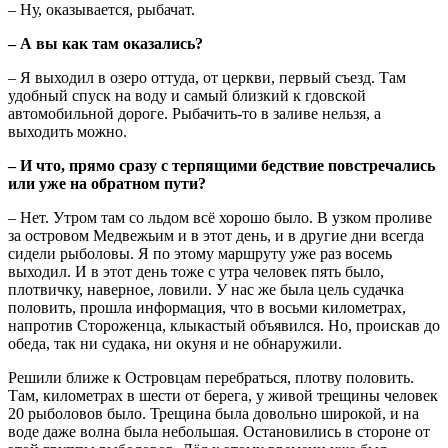
– Ну, оказывается, рыбачат.
– А вы как там оказались?
– Я выходил в озеро оттуда, от церкви, первый съезд. Там
удобный спуск на воду и самый близкий к гдовской
автомобильной дороге. Рыбачить-то в заливе нельзя, а
выходить можно.
– И что, прямо сразу с терпящими бедствие повстречались
или уже на обратном пути?
– Нет. Утром там со льдом всё хорошо было. В узком проливе
за островом Медвежьим и в этот день, и в другие дни всегда
сидели рыболовы. Я по этому маршруту уже раз восемь
выходил. И в этот день тоже с утра человек пять было,
плотвичку, наверное, ловили. У нас же была цель судачка
половить, прошла информация, что в восьми километрах,
напротив Стороженца, клыкастый объявился. Но, проискав до
обеда, так ни судака, ни окуня и не обнаружили.
Решили ближе к Островцам перебраться, плотву половить.
Там, километрах в шести от берега, у живой трещины человек
20 рыболовов было. Трещина была довольно широкой, и на
воде даже волна была небольшая. Остановились в стороне от