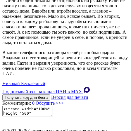
– Лично я один никогда не отправляюсь на рыбалку. Если не
нахожу напарника, то в девяти случаях из десяти я точно
остаюсь дома. Вдвоём или втроём веселее, а главное –
надёжнее, безопаснее. Мало ли, всякое бывает. Во-вторых,
советую каждому рыболову на льду обязательно иметь
спасалки на шее: провалившись, кроме них ничего уже не
спасёт. А с их помощью ты хоть как-то, но себя подтянешь. А
самое правильное: если не уверен в себе, в погоде, в крепости
льда, то оставаться дома.
В конце телефонного разговора я ещё раз поблагодарил
Владимира и его товарищей за решительные действия на льду
залива Лахта и выразил уверенность, что его рассказ будет
очень полезен не только рыболовам, но и всем читателям
ПАИ.
Николай Бесклёвный
Подписывайтесь на канал ПАИ в MAХ
Версия для печати
Получить код для блога
Комментарии:
0
Обсудить >>>
© 2001-2026 Сетевое издание «Псковское агентство