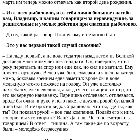
марта им теперь можно отмечать как второй день рождения.
– И от всех рыболовов, и от себя лично большое спасибо
вам, Владимир, и вашим товарищам за неравнодушие, за
решительные и умелые действия при спасении рыболовов.
– Да ну, какой разговор. По-другому и не могло быть.
– Это у вас первый такой случай спасения?
– На льду первый, а на воде года три назад летом из Великой
доставал мальчишку лет шестнадцати. Он, наверное, хотел
реку переплыть на спор или ещё как, но сил не хватило. Ему
просто фартануло. Вечер уже был, сумерки, а я шёл на катере
мимо, боковым зрением едва заметил: вроде бы в воде
мелькнуло что-то похожее на голову. Он уже настолько
нахлебался, еле шевелился, а когда я его затащил в катер, то
его вывернуло наизнанку. Парнишка отблевался, отплевался,
вроде бы ожил, в руке у него пакет с двухлитровой бутылкой
пива был. И не бросил ведь. Спрашиваю: что ты, где ты, как
ты? Он показал рукой – вон там компания. Подвёз его к ним,
говорю: вы что творите? Ваш? Да, наш. Чего не смотрите за
товарищем? В ответ – тишина. А там такие же по возрасту
были – молодёжь безрассудная.