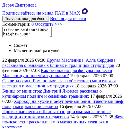
Дарья Дмитриева
Подписывайтесь на канал ПАИ в MAХ
Версия для печати
Получить код для блога
Комментарии:
0
Обсудить >>>
Сюжет
Масленичный разгуляй
22 февраля 2026
09:30
Другая Масленица: Алла Сердцева
рассказала о банановых блинах и традициях студотрядов
20
февраля 2026
07:08
Как безопасно для фигуры провести
Масленицу и при чём тут ананас?
19 февраля 2026
07:00
Секреты семьи Романовых: глава областного минсельхоза
рассказал о масленичных традициях
18 февраля 2026
07:00
Блины от министра: Дмитрий Яковлев рассказал о
кулинарном подвиге и семейных традициях
17 февраля 2026
07:00
Хоровод на кухне и безупречный блин: известный шеф-
повар раскрыл свои секреты
16 февраля 2026
07:00
Протяжные песни и блины с сюрпризом: масленичные
традиции от псковских педагогов
14 февраля 2026
12:38
Жечь
по-псковски: рассказываем о масленичных гуляньях в
карточках