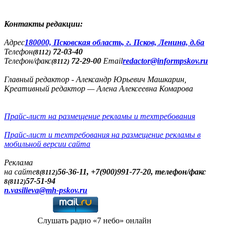
Контакты редакции:
Адреc
180000, Псковская область, г. Псков, Ленина, д.6а
Телефон
72-03-40
(8112)
Телефон/факс
72-29-00
Email
redactor@informpskov.ru
(8112)
Главный редактор - Александр Юрьевич Машкарин,
Креативный редактор — Алена Алексеевна Комарова
Прайс-лист на размещение рекламы и техтребования
Прайс-лист и техтребования на размещение рекламы в
мобильной версии сайта
Реклама
на сайте
56-36-11, +7(900)991-77-20, телефон/факс
8(8112)
57-51-94
8(8112)
n.vasilieva@mh-pskov.ru
Слушать радио «7 небо» онлайн