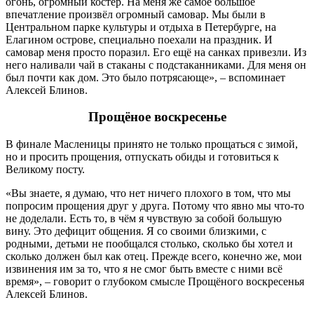
огонь, огромный костёр. На меня же самое большое
впечатление произвёл огромный самовар. Мы были в
Центральном парке культуры и отдыха в Петербурге, на
Елагином острове, специально поехали на праздник. И
самовар меня просто поразил. Его ещё на санках привезли. Из
него наливали чай в стаканы с подстаканниками. Для меня он
был почти как дом. Это было потрясающе», – вспоминает
Алексей Блинов.
Прощёное воскресенье
В финале Масленицы принято не только прощаться с зимой,
но и просить прощения, отпускать обиды и готовиться к
Великому посту.
«Вы знаете, я думаю, что нет ничего плохого в том, что мы
попросим прощения друг у друга. Потому что явно мы что-то
не доделали. Есть то, в чём я чувствую за собой большую
вину. Это дефицит общения. Я со своими близкими, с
родными, детьми не пообщался столько, сколько бы хотел и
сколько должен был как отец. Прежде всего, конечно же, мои
извинения им за то, что я не смог быть вместе с ними всё
время», – говорит о глубоком смысле Прощёного воскресенья
Алексей Блинов.