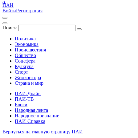
0
ПАИ
Войти
Регистрация
Поиск:
Политика
Экономика
Происшествия
Общество
Соцсфера
Культура
Спорт
Жилконтора
Страна и мир
ПАИ-Драйв
ПАИ-ТВ
Блоги
Народная лента
Народное признание
ПАИ-Справка
Вернуться на главную страницу ПАИ