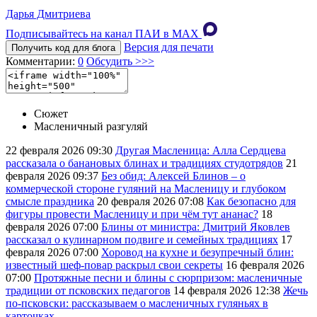
Дарья Дмитриева
Подписывайтесь на канал ПАИ в MAХ
Версия для печати
Получить код для блога
Комментарии:
0
Обсудить >>>
Сюжет
Масленичный разгуляй
22 февраля 2026
09:30
Другая Масленица: Алла Сердцева
рассказала о банановых блинах и традициях студотрядов
21
февраля 2026
09:37
Без обид: Алексей Блинов – о
коммерческой стороне гуляний на Масленицу и глубоком
смысле праздника
20 февраля 2026
07:08
Как безопасно для
фигуры провести Масленицу и при чём тут ананас?
18
февраля 2026
07:00
Блины от министра: Дмитрий Яковлев
рассказал о кулинарном подвиге и семейных традициях
17
февраля 2026
07:00
Хоровод на кухне и безупречный блин:
известный шеф-повар раскрыл свои секреты
16 февраля 2026
07:00
Протяжные песни и блины с сюрпризом: масленичные
традиции от псковских педагогов
14 февраля 2026
12:38
Жечь
по-псковски: рассказываем о масленичных гуляньях в
карточках