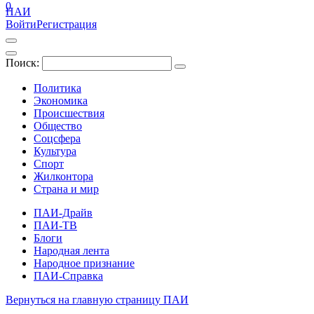
0
ПАИ
Войти
Регистрация
Поиск:
Политика
Экономика
Происшествия
Общество
Соцсфера
Культура
Спорт
Жилконтора
Страна и мир
ПАИ-Драйв
ПАИ-ТВ
Блоги
Народная лента
Народное признание
ПАИ-Справка
Вернуться на главную страницу ПАИ