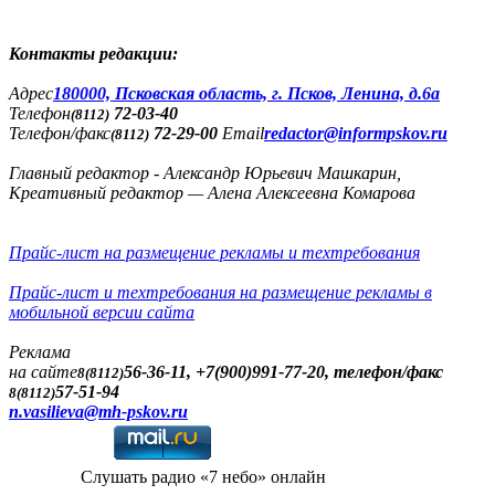
Контакты редакции:
Адреc
180000, Псковская область, г. Псков, Ленина, д.6а
Телефон
72-03-40
(8112)
Телефон/факс
72-29-00
Email
redactor@informpskov.ru
(8112)
Главный редактор - Александр Юрьевич Машкарин,
Креативный редактор — Алена Алексеевна Комарова
Прайс-лист на размещение рекламы и техтребования
Прайс-лист и техтребования на размещение рекламы в
мобильной версии сайта
Реклама
на сайте
56-36-11, +7(900)991-77-20, телефон/факс
8(8112)
57-51-94
8(8112)
n.vasilieva@mh-pskov.ru
Слушать радио «7 небо» онлайн