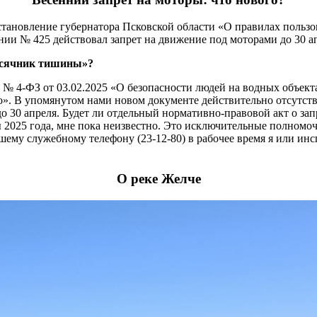
остановление губернатора Псковской области «О правилах польз
нии № 425 действовал запрет на движение под моторами до 30 ап
месячник тишины»?
Ф № 4-ФЗ от 03.02.2025 «О безопасности людей на водных объек
во». В упомянутом нами новом документе действительно отсутств
о 30 апреля. Будет ли отдельный нормативно-правовой акт о за
ы 2025 года, мне пока неизвестно. Это исключительные полном
шему служебному телефону (23-12-80) в рабочее время я или инс
О реке Желче