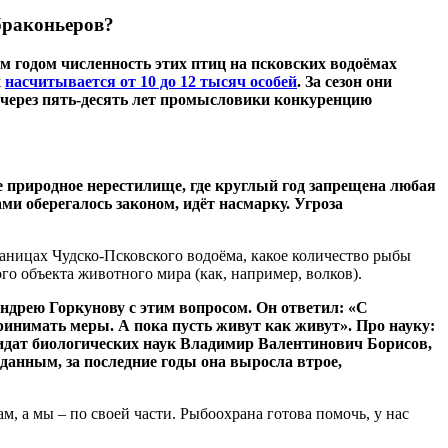
браконьеров?
м годом численность этих птиц на псковских водоёмах
х
насчитывается от 10 до 12 тысяч особей
. За сезон они
, через пять-десять лет промысловики конкуренцию
ое природное нерестилище, где круглый год запрещена любая
ми оберегалось законом, идёт насмарку. Угроза
раницах Чудско-Псковского водоёма, какое количество рыбы
о объекта животного мира (как, например, волков).
дрею Горкунову с этим вопросом. Он ответил: «С
ринимать меры. А пока пусть живут как живут». Про науку:
идат биологических наук Владимир Валентинович Борисов,
 данным, за последние годы она выросла втрое,
, а мы – по своей части. Рыбоохрана готова помочь, у нас