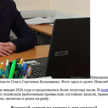
Начальник
ласти Ольга Сергеевна Большакова. Фото здесь и далее: Никол
е января 2026 года и продолжалось более полутора часов. В
пер
 квот псковским рыболовным промыслом, состоянии запасов, брак
ии, экологии и ценах на рыбу.
Весенний запрет на моторы: что нового?