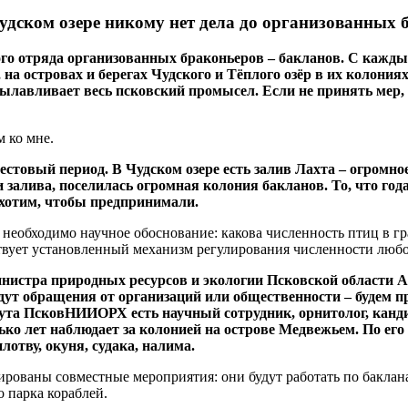
удском озере никому нет дела до организованных 
го отряда организованных браконьеров – бакланов. С кажды
на островах и берегах Чудского и Тёплого озёр в их колония
 вылавливает весь псковский промысел. Если не принять мер
м ко мне.
рестовый период. В Чудском озере есть залив Лахта – огромн
залива, поселилась огромная колония бакланов. То, что года
хотим, чтобы предпринимали.
, необходимо научное обоснование: какова численность птиц в г
ствует установленный механизм регулирования численности любог
истра природных ресурсов и экологии Псковской области Ан
дут обращения от организаций или общественности – будем п
тута ПсковНИИОРХ есть научный сотрудник, орнитолог, канд
ко лет наблюдает за колонией на острове Медвежьем. По его
лотву, окуня, судака, налима.
рованы совместные мероприятия: они будут работать по бакланам
о парка кораблей.