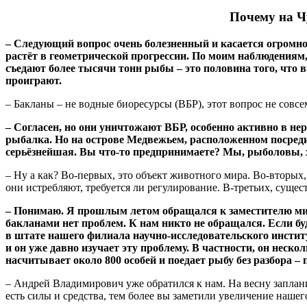
Почему на Ч
– Следующий вопрос очень болезненный и касается огромно
растёт в геометрической прогрессии. По моим наблюдениям, 
съедают более тысячи тонн рыбы – это половина того, что
проиграют.
– Бакланы – не водные биоресурсы (ВБР), этот вопрос не совсе
– Согласен, но они уничтожают ВБР, особенно активно в не
рыбалка. Но на острове Медвежьем, расположенном посреди 
серьёзнейшая. Вы что-то предпринимаете? Мы, рыболовы, 
– Ну а как? Во-первых, это объект животного мира. Во-вторых
они истребляют, требуется ли регулирование. В-третьих, суще
– Понимаю. Я прошлым летом обращался к заместителю мин
бакланами нет проблем. К нам никто не обращался. Если бу
в штате нашего филиала научно-исследовательского инсти
и он уже давно изучает эту проблему. В частности, он
несколь
насчитывает около 800 особей и поедает рыбу без разбора – п
– Андрей Владимирович уже обратился к нам. На весну заплани
есть силы и средства, тем более вы заметили увеличение нашег