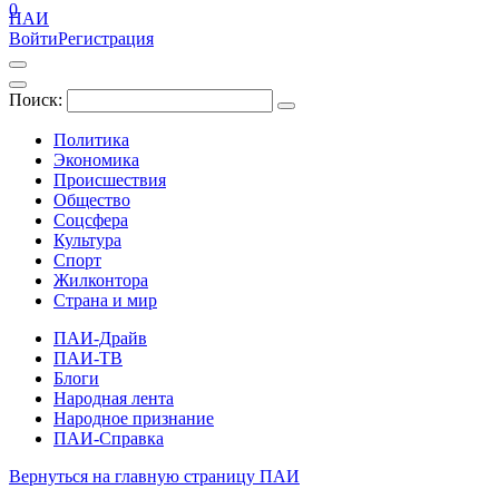
0
ПАИ
Войти
Регистрация
Поиск:
Политика
Экономика
Происшествия
Общество
Соцсфера
Культура
Спорт
Жилконтора
Страна и мир
ПАИ-Драйв
ПАИ-ТВ
Блоги
Народная лента
Народное признание
ПАИ-Справка
Вернуться на главную страницу ПАИ