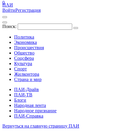
0
ПАИ
Войти
Регистрация
Поиск:
Политика
Экономика
Происшествия
Общество
Соцсфера
Культура
Спорт
Жилконтора
Страна и мир
ПАИ-Драйв
ПАИ-ТВ
Блоги
Народная лента
Народное признание
ПАИ-Справка
Вернуться на главную страницу ПАИ