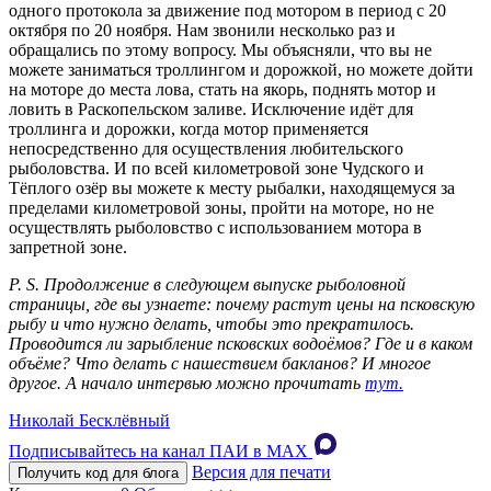
одного протокола за движение под мотором в период с 20
октября по 20 ноября. Нам звонили несколько раз и
обращались по этому вопросу. Мы объясняли, что вы не
можете заниматься троллингом и дорожкой, но можете дойти
на моторе до места лова, стать на якорь, поднять мотор и
ловить в Раскопельском заливе. Исключение идёт для
троллинга и дорожки, когда мотор применяется
непосредственно для осуществления любительского
рыболовства. И по всей километровой зоне Чудского и
Тёплого озёр вы можете к месту рыбалки, находящемуся за
пределами километровой зоны, пройти на моторе, но не
осуществлять рыболовство с использованием мотора в
запретной зоне.
P. S. Продолжение в следующем выпуске рыболовной
страницы, где вы узнаете: почему растут цены на псковскую
рыбу и что нужно делать, чтобы это прекратилось.
Проводится ли зарыбление псковских водоёмов? Где и в каком
объёме? Что делать с нашествием бакланов? И многое
другое. А начало интервью можно прочитать
тут.
Николай Бесклёвный
Подписывайтесь на канал ПАИ в MAХ
Версия для печати
Получить код для блога