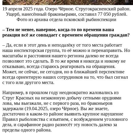
19 апреля 2025 года. Озеро Чёрное. Стругокрасненский район.
Ущерб, нанесённый браконьерами, составил 77 050 рублей.
Фото из архива отдела псковской рыбинспекции
– Тем не менее, наверное, когда-то по времени ваша
реакция всё же совпадает с временем обращения граждан?
– Да, если в этот день и неподалёку от того места работает
наша инспекторская группа, то её можно и перенаправить. Но
масштабы и расстояния нашего региона далеко не всегда
позволяют это сделать. В то же время я никогда и никому не
отказываю, всегда стараюсь реагировать на обращения.
Может, не сейчас, не сегодня, но в ближайшей перспективе
всегда ориентирую наших сотрудников на то, что был сигнал
с того или другого места.
Например, в прошлом году неоднократно жаловались из
Струг Красных на незаконную добычу сетными орудиями
лова, мы выезжали, не с первого раза, но браконьеров
задержали (19.04.2025, озеро Чёрное). Вы же знаете,
достаточно в каком-то районе выявить крупное нарушение
Правил рыболовства с изъятием, с возбуждением уголовного
дела, и сарафанное радио разнесёт эту новость далеко за
пределы одного района.