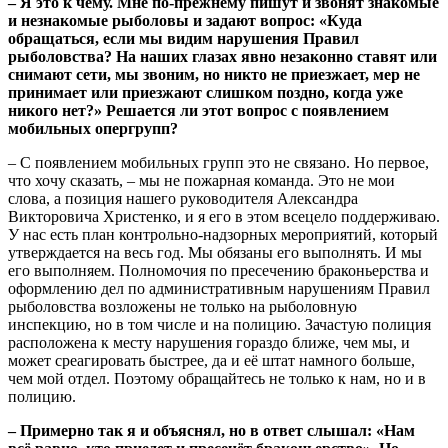
– Я это к чему. Мне по-прежнему пишут и звонят знакомые
и незнакомые рыболовы и задают вопрос: «Куда
обращаться, если мы видим нарушения Правил
рыболовства? На наших глазах явно незаконно ставят или
снимают сети, мы звоним, но никто не приезжает, мер не
принимает или приезжают слишком поздно, когда уже
никого нет?» Решается ли этот вопрос с появлением
мобильных опергрупп?
– С появлением мобильных групп это не связано. Но первое,
что хочу сказать, – мы не пожарная команда. Это не мои
слова, а позиция нашего руководителя Александра
Викторовича Христенко, и я его в этом всецело поддерживаю.
У нас есть план контрольно-надзорных мероприятий, который
утверждается на весь год. Мы обязаны его выполнять. И мы
его выполняем. Полномочия по пресечению браконьерства и
оформлению дел по административным нарушениям Правил
рыболовства возложены не только на рыболовную
инспекцию, но в том числе и на полицию. Зачастую полиция
расположена к месту нарушения гораздо ближе, чем мы, и
может среагировать быстрее, да и её штат намного больше,
чем мой отдел. Поэтому обращайтесь не только к нам, но и в
полицию.
– Примерно так я и объяснял, но в ответ слышал: «Нам