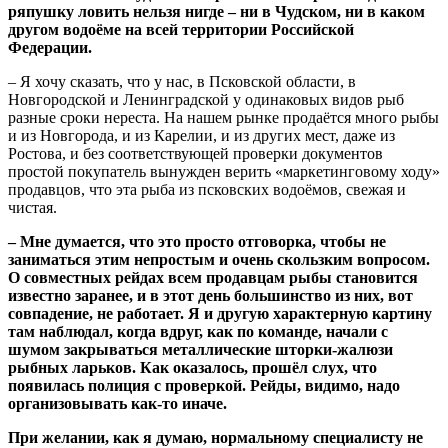
ряпушку ловить нельзя нигде – ни в Чудском, ни в каком
другом водоёме на всей территории Российской
Федерации.
– Я хочу сказать, что у нас, в Псковской области, в
Новгородской и Ленинградской у одинаковых видов рыб
разные сроки нереста. На нашем рынке продаётся много рыбы
и из Новгорода, и из Карелии, и из других мест, даже из
Ростова, и без соответствующей проверки документов
простой покупатель вынужден верить «маркетинговому ходу»
продавцов, что эта рыба из псковских водоёмов, свежая и
чистая.
– Мне думается, что это просто отговорка, чтобы не
заниматься этим непростым и очень скользким вопросом.
О совместных рейдах всем продавцам рыбы становится
известно заранее, и в этот день большинство из них, вот
совпадение, не работает. Я и другую характерную картину
там наблюдал, когда вдруг, как по команде, начали с
шумом закрываться металлические шторки-жалюзи
рыбных ларьков. Как оказалось, прошёл слух, что
появилась полиция с проверкой. Рейды, видимо, надо
организовывать как-то иначе.
При желании, как я думаю, нормальному специалисту не