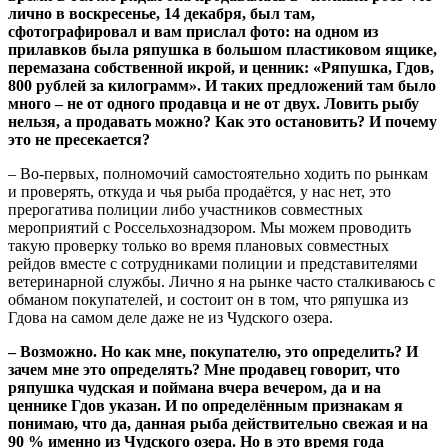
лично в воскресенье, 14 декабря, был там,
сфотографировал и вам прислал фото: на одном из
прилавков была ряпушка в большом пластиковом ящике,
перемазана собственной икрой, и ценник: «Ряпушка, Гдов,
800 рублей за килограмм». И таких предложений там было
много – не от одного продавца и не от двух. Ловить рыбу
нельзя, а продавать можно? Как это остановить? И почему
это не пресекается?
– Во-первых, полномочий самостоятельно ходить по рынкам
и проверять, откуда и чья рыба продаётся, у нас нет, это
прерогатива полиции либо участников совместных
мероприятий с Россельхознадзором. Мы можем проводить
такую проверку только во время плановых совместных
рейдов вместе с сотрудниками полиции и представителями
ветеринарной службы. Лично я на рынке часто сталкиваюсь с
обманом покупателей, и состоит он в том, что ряпушка из
Гдова на самом деле даже не из Чудского озера.
– Возможно. Но как мне, покупателю, это определить? И
зачем мне это определять? Мне продавец говорит, что
ряпушка чудская и поймана вчера вечером, да и на
ценнике Гдов указан. И по определённым признакам я
понимаю, что да, данная рыба действительно свежая и на
90 % именно из Чудского озера. Но в это время года