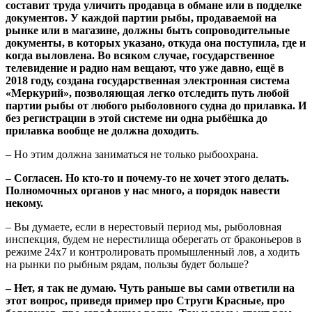
составит труда уличить продавца в обмане или в подделке
документов. У каждой партии рыбы, продаваемой на
рынке или в магазине, должны быть сопроводительные
документы, в которых указано, откуда она поступила, где и
когда выловлена. Во всяком случае, государственное
телевидение и радио нам вещают, что уже давно, ещё в
2018 году, создана государственная электронная система
«Меркурий», позволяющая легко отследить путь любой
партии рыбы от любого рыболовного судна до прилавка. И
без регистрации в этой системе ни одна рыбёшка до
прилавка вообще не должна доходить
.
– Но этим должна заниматься не только рыбоохрана.
– Согласен. Но кто-то и почему-то не хочет этого делать.
Полномочных органов у нас много, а порядок навести
некому.
– Вы думаете, если в нерестовый период мы, рыболовная
инспекция, будем не нерестилища оберегать от браконьеров в
режиме 24х7 и контролировать промышленный лов, а ходить
на рынки по рыбным рядам, пользы будет больше?
– Нет, я так не думаю. Чуть раньше вы сами ответили на
этот вопрос, приведя пример про Струги Красные, про