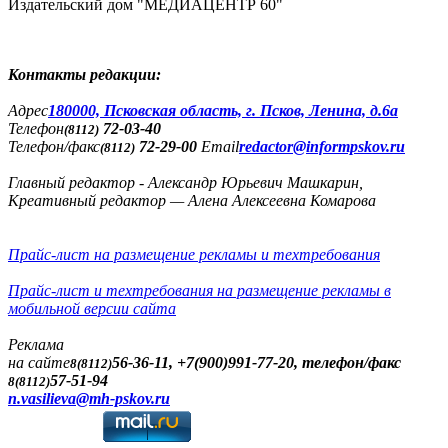
Издательский дом "МЕДИАЦЕНТР 60"
Контакты редакции:
Адреc
180000, Псковская область, г. Псков, Ленина, д.6а
Телефон
72-03-40
(8112)
Телефон/факс
72-29-00
Email
redactor@informpskov.ru
(8112)
Главный редактор - Александр Юрьевич Машкарин,
Креативный редактор — Алена Алексеевна Комарова
Прайс-лист на размещение рекламы и техтребования
Прайс-лист и техтребования на размещение рекламы в
мобильной версии сайта
Реклама
на сайте
56-36-11, +7(900)991-77-20, телефон/факс
8(8112)
57-51-94
8(8112)
n.vasilieva@mh-pskov.ru