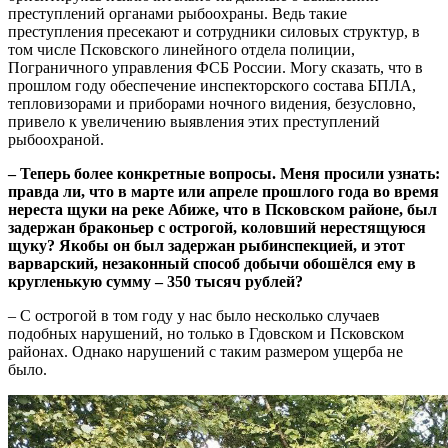
преступлений органами рыбоохраны. Ведь такие
преступления пресекают и сотрудники силовых структур, в
том числе Псковского линейного отдела полиции,
Пограничного управления ФСБ России. Могу сказать, что в
прошлом году обеспечение инспекторского состава БПЛА,
тепловизорами и приборами ночного видения, безусловно,
привело к увеличению выявления этих преступлений
рыбоохраной.
– Теперь более конкретные вопросы. Меня просили узнать:
правда ли, что в марте или апреле прошлого года во время
нереста щуки на реке Абиже, что в Псковском районе, был
задержан браконьер с острогой, коловший нерестящуюся
щуку? Якобы он был задержан рыбинспекцией, и этот
варварский, незаконный способ добычи обошёлся ему в
кругленькую сумму – 350 тысяч рублей?
– С острогой в том году у нас было несколько случаев
подобных нарушений, но только в Гдовском и Псковском
районах. Однако нарушений с таким размером ущерба не
было.