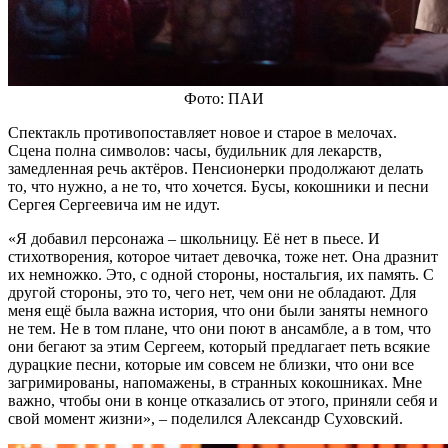
Фото: ПАИ
Спектакль противопоставляет новое и старое в мелочах.
Сцена полна символов: часы, будильник для лекарств,
замедленная речь актёров. Пенсионерки продолжают делать
то, что нужно, а не то, что хочется. Бусы, кокошники и песни
Сергея Сергеевича им не идут.
«Я добавил персонажа – школьницу. Её нет в пьесе. И
стихотворения, которое читает девочка, тоже нет. Она дразнит
их немножко. Это, с одной стороны, ностальгия, их память. С
другой стороны, это то, чего нет, чем они не обладают. Для
меня ещё была важна история, что они были заняты немного
не тем. Не в том плане, что они поют в ансамбле, а в том, что
они бегают за этим Сергеем, который предлагает петь всякие
дурацкие песни, которые им совсем не близки, что они все
загримированы, напомажены, в странных кокошниках. Мне
важно, чтобы они в конце отказались от этого, приняли себя и
свой момент жизни», – поделился Александр Суховский.