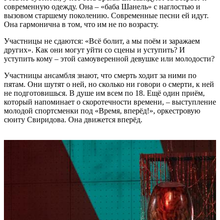
современную одежду. Она – «баба Шанель» с наглостью и
вызовом старшему поколению. Современные песни ей идут.
Она гармонична в том, что им не по возрасту.
Участницы не сдаются: «Всё болит, а мы поём и заражаем
других». Как они могут уйти со сцены и уступить? И
уступить кому – этой самоуверенной девушке или молодости?
Участницы ансамбля знают, что смерть ходит за ними по
пятам. Они шутят о ней, но сколько ни говори о смерти, к ней
не подготовишься. В душе им всем по 18. Ещё один приём,
который напоминает о скоротечности времени, – выступление
молодой спортсменки под «Время, вперёд!», оркестровую
сюиту Свиридова. Она движется вперёд.