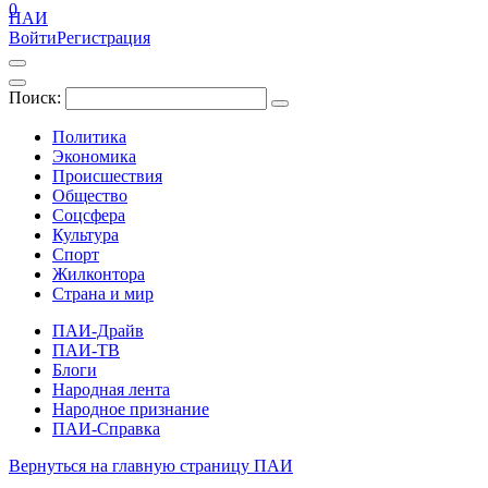
0
ПАИ
Войти
Регистрация
Поиск:
Политика
Экономика
Происшествия
Общество
Соцсфера
Культура
Спорт
Жилконтора
Страна и мир
ПАИ-Драйв
ПАИ-ТВ
Блоги
Народная лента
Народное признание
ПАИ-Справка
Вернуться на главную страницу ПАИ