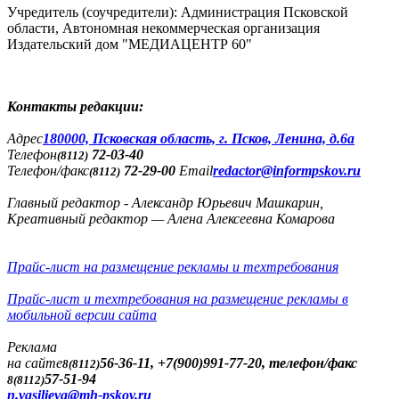
Учредитель (соучредители): Администрация Псковской
области, Автономная некоммерческая организация
Издательский дом "МЕДИАЦЕНТР 60"
Контакты редакции:
Адреc
180000, Псковская область, г. Псков, Ленина, д.6а
Телефон
72-03-40
(8112)
Телефон/факс
72-29-00
Email
redactor@informpskov.ru
(8112)
Главный редактор - Александр Юрьевич Машкарин,
Креативный редактор — Алена Алексеевна Комарова
Прайс-лист на размещение рекламы и техтребования
Прайс-лист и техтребования на размещение рекламы в
мобильной версии сайта
Реклама
на сайте
56-36-11, +7(900)991-77-20, телефон/факс
8(8112)
57-51-94
8(8112)
n.vasilieva@mh-pskov.ru