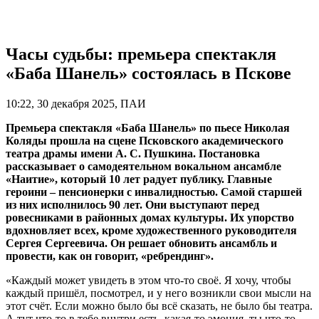
Часы судьбы: премьера спектакля
«Баба Шанель» состоялась в Пскове
10:22, 30 декабря 2025, ПАИ
Премьера спектакля «Баба Шанель» по пьесе Николая
Коляды прошла на сцене Псковского академического
театра драмы имени А. С. Пушкина. Постановка
рассказывает о самодеятельном вокальном ансамбле
«Наитие», который 10 лет радует публику. Главные
героини – пенсионерки с инвалидностью. Самой старшей
из них исполнилось 90 лет. Они выступают перед
ровесниками в районных домах культуры. Их упорство
вдохновляет всех, кроме художественного руководителя
Сергея Сергеевича. Он решает обновить ансамбль и
провести, как он говорит, «ребрендинг».
«Каждый может увидеть в этом что-то своё. Я хочу, чтобы
каждый пришёл, посмотрел, и у него возникли свои мысли на
этот счёт. Если можно было бы всё сказать, не было бы театра.
А тут что-то в тебе внутри есть, какая-то эмоция, ты что-то