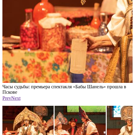
Часы судьбы: премьера спектакля «Бабы Шанель» прошла в
Ч
Пскове
Фото: ПАИ
Prev
Next