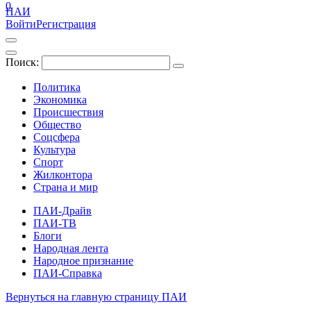
0
ПАИ
Войти
Регистрация
Поиск:
Политика
Экономика
Происшествия
Общество
Соцсфера
Культура
Спорт
Жилконтора
Страна и мир
ПАИ-Драйв
ПАИ-ТВ
Блоги
Народная лента
Народное признание
ПАИ-Справка
Вернуться на главную страницу ПАИ