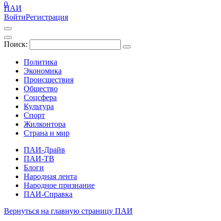
0
ПАИ
Войти
Регистрация
Поиск:
Политика
Экономика
Происшествия
Общество
Соцсфера
Культура
Спорт
Жилконтора
Страна и мир
ПАИ-Драйв
ПАИ-ТВ
Блоги
Народная лента
Народное признание
ПАИ-Справка
Вернуться на главную страницу ПАИ