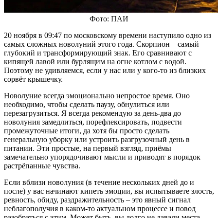
Фото: ПАИ
20 ноября в 09:47 по московскому времени наступило одно из
самых сложных новолуний этого года. Скорпион – самый
глубокий и трансформирующий знак. Его сравнивают с
кипящей лавой или бурлящим на огне котлом с водой.
Поэтому не удивляемся, если у нас или у кого-то из близких
сорвёт крышечку.
Новолуние всегда эмоционально непростое время. Оно
необходимо, чтобы сделать паузу, обнулиться или
перезагрузиться. Я всегда рекомендую за день-два до
новолуния замедлиться, порефлексировать, подвести
промежуточные итоги, да хотя бы просто сделать
генеральную уборку или устроить разгрузочный день в
питании. Эти простые, на первый взгляд, приёмы
замечательно упорядочивают мысли и приводят в порядок
растрёпанные чувства.
Если вблизи новолуния (в течение нескольких дней до и
после) у вас начинают кипеть эмоции, вы испытываете злость,
ревность, обиду, раздражительность – это явный сигнал
неблагополучия в каком-то актуальном процессе и повод
разобраться с этим. Может быть, вы долго не давали места