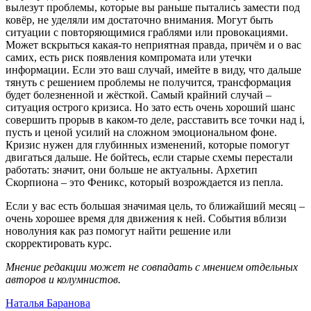
вылезут проблемы, которые вы раньше пытались замести под
ковёр, не уделяли им достаточно внимания. Могут быть
ситуации с повторяющимися граблями или провокациями.
Может вскрыться какая-то неприятная правда, причём и о вас
самих, есть риск появления компромата или утечки
информации. Если это ваш случай, имейте в виду, что дальше
тянуть с решением проблемы не получится, трансформация
будет болезненной и жёсткой. Самый крайний случай –
ситуация острого кризиса. Но зато есть очень хороший шанс
совершить прорыв в каком-то деле, расставить все точки над i,
пусть и ценой усилий на сложном эмоциональном фоне.
Кризис нужен для глубинных изменений, которые помогут
двигаться дальше. Не бойтесь, если старые схемы перестали
работать: значит, они больше не актуальны. Архетип
Скорпиона – это Феникс, который возрождается из пепла.
Если у вас есть большая значимая цель, то ближайший месяц –
очень хорошее время для движения к ней. События вблизи
новолуния как раз помогут найти решение или
скорректировать курс.
Мнение редакции может не совпадать с мнением отдельных
авторов и колумнистов.
Наталья Баранова