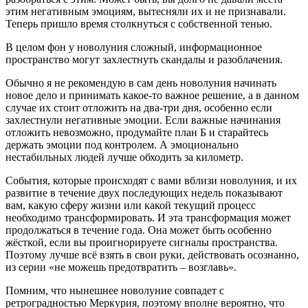
этим негативным эмоциям, вытесняли их и не признавали.
Теперь пришло время столкнуться с собственной тенью.
В целом фон у новолуния сложный, информационное
пространство могут захлестнуть скандалы и разоблачения.
Обычно я не рекомендую в сам день новолуния начинать
новое дело и принимать какое-то важное решение, а в данном
случае их стоит отложить на два-три дня, особенно если
захлестнули негативные эмоции. Если важные начинания
отложить невозможно, продумайте план Б и старайтесь
держать эмоции под контролем. А эмоционально
нестабильных людей лучше обходить за километр.
События, которые происходят с вами вблизи новолуния, и их
развитие в течение двух последующих недель показывают
вам, какую сферу жизни или какой текущий процесс
необходимо трансформировать. И эта трансформация может
продолжаться в течение года. Она может быть особенно
жёсткой, если вы проигнорируете сигналы пространства.
Поэтому лучше всё взять в свои руки, действовать осознанно,
из серии «не можешь предотвратить – возглавь».
Помним, что нынешнее новолуние совпадет с
ретроградностью Меркурия, поэтому вполне вероятно, что