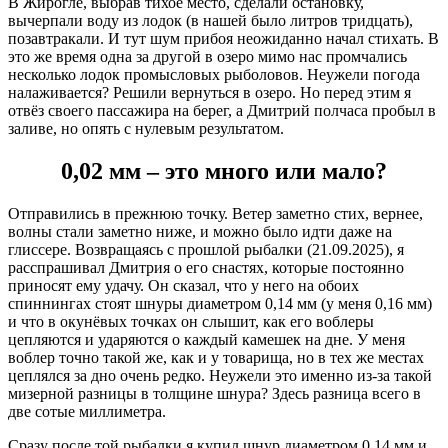
В Жирогле, выбрав тихое место, сделали остановку,
вычерпали воду из лодок (в нашей было литров тридцать),
позавтракали. И тут шум прибоя неожиданно начал стихать. В
это же время одна за другой в озеро мимо нас промчались
несколько лодок промысловых рыболовов. Неужели погода
налаживается? Решили вернуться в озеро. Но перед этим я
отвёз своего пассажира на берег, а Дмитрий полчаса пробыл в
заливе, но опять с нулевым результатом.
0,02 мм – это много или мало?
Отправились в прежнюю точку. Ветер заметно стих, вернее,
волны стали заметно ниже, и можно было идти даже на
глиссере. Возвращаясь с прошлой рыбалки (21.09.2025), я
расспрашивал Дмитрия о его снастях, которые постоянно
приносят ему удачу. Он сказал, что у него на обоих
спиннингах стоят шнуры диаметром 0,14 мм (у меня 0,16 мм)
и что в окунёвых точках он слышит, как его воблеры
цепляются и ударяются о каждый камешек на дне. У меня
воблер точно такой же, как и у товарища, но в тех же местах
цеплялся за дно очень редко. Неужели это именно из-за такой
мизерной разницы в толщине шнура? Здесь разница всего в
две сотые миллиметра.
Сразу после той рыбалки я купил шнур диаметром 0,14 мм и