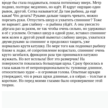
вроде бы стала поддаваться, пошла потихоньку вверх. Метр
поднял, полтора: медленно, но идёт. И вдруг ощущаю один
рывок, другой. Сетка называется! Да там рыбина, да ещё
какая! Что делать? Руками дальше тащить чревато, можно
порезать руки. Отпустить шнур и ухватить спиннинг? Тоже
не вариант: дам слабину – и рыбина уйдёт. А она увесисто
дёргала раз за разом, не так чтобы очень сильно, но удерживал
я её с усилием. Оставил шнур в одной руке, вставил спиннинг
меж колен и другой рукой вымотал слабину шнура, ухватился
двумя руками за спиннинг и продолжил тащить, уже
нормально крутя катушку. По мере того как поднимал рыбину
ближе к лодке, её сопротивление возрастало, спиннинг очень
круто загибался, фрикцион раза три принимался натужно
жужжать. Но вот всплыла! Вот это размерчик! На
поверхности показалась большущая щука. Сразу бросилась в
глаза какая-то её непропорциональность: туловище длинное,
относительно худое – и огромная голова. Опытные щукари
утверждают, что в реках щуки длинные, а в озёрах – толстые и
короткие. Но перед моими глазами было опровержение этой
теории.