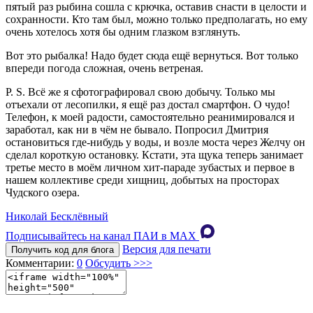
пятый раз рыбина сошла с крючка, оставив снасти в целости и
сохранности. Кто там был, можно только предполагать, но ему
очень хотелось хотя бы одним глазком взглянуть.
Вот это рыбалка! Надо будет сюда ещё вернуться. Вот только
впереди погода сложная, очень ветреная.
P. S. Всё же я сфотографировал свою добычу. Только мы
отъехали от лесопилки, я ещё раз достал смартфон. О чудо!
Телефон, к моей радости, самостоятельно реанимировался и
заработал, как ни в чём не бывало. Попросил Дмитрия
остановиться где-нибудь у воды, и возле моста через Желчу он
сделал короткую остановку. Кстати, эта щука теперь занимает
третье место в моём личном хит-параде зубастых и первое в
нашем коллективе среди хищниц, добытых на просторах
Чудского озера.
Николай Бесклёвный
Подписывайтесь на канал ПАИ в MAХ
Версия для печати
Получить код для блога
Комментарии:
0
Обсудить >>>