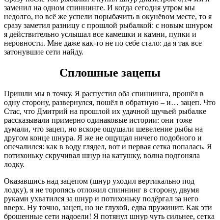
заменил на одном спиннинге. И когда сегодня утром мы
недолго, но всё же успели порыбачить в окунёвом месте, то я
сразу заметил разницу с прошлой рыбалкой: с новым шнуром
я действительно услышал все камешки и камни, пупки и
неровности. Мне даже как-то не по себе стало: да я так все
затонувшие сети найду.
Сплошные зацепы
Пришли мы в точку. Я распустил оба спиннинга, прошёл в
одну сторону, развернулся, пошёл в обратную – и… зацеп. Что
Стас, что Дмитрий на прошлой их удачной щучьей рыбалке
рассказывали примерно одинаковые истории: они тоже
думали, что зацеп, но вскоре ощущали шевеление рыбы на
другом конце шнура. Я же не ощущал ничего подобного и
опечалился: как в воду глядел, вот и первая сетка попалась. Я
потихоньку скручивал шнур на катушку, волна подгоняла
лодку.
Оказавшись над зацепом
(шнур уходил вертикально под
лодку), я не торопясь отложил спиннинг в сторону, двумя
руками ухватился за шнур и потихоньку подёргал за него
вверх. Ну точно, зацеп, но не глухой, едва пружинит. Как эти
брошенные сети надоели! Я потянул шнур чуть сильнее, сетка