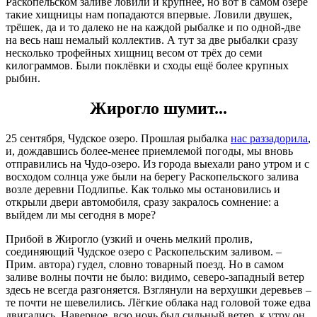
Раскопельском заливе ловили и крупнее, но вот в самом озере
такие хищницы нам попадаются впервые. Ловили двушек,
трёшек, да и то далеко не на каждой рыбалке и по одной-две
на весь наш немалый коллектив. А тут за две рыбалки сразу
несколько трофейных хищниц весом от трёх до семи
килограммов. Были поклёвки и сходы ещё более крупных
рыбин.
Жирогло шумит...
25 сентября, Чудское озеро. Прошлая рыбалка
нас раззадорила
,
и, дождавшись более-менее приемлемой погоды, мы вновь
отправились на Чудо-озеро. Из города выехали рано утром и с
восходом солнца уже были на берегу Раскопельского залива
возле деревни Подлипье. Как только мы остановились и
открыли двери автомобиля, сразу закралось сомнение: а
выйдем ли мы сегодня в море?
Прибой в Жирогло (узкий и очень мелкий пролив,
соединяющий Чудское озеро с Раскопельским заливом. –
Прим. автора) гудел, словно товарный поезд. Но в самом
заливе волны почти не было: видимо, северо-западный ветер
здесь не всегда разгоняется. Взглянули на верхушки деревьев –
те почти не шевелились. Лёгкие облака над головой тоже едва
двигались. Наверное, всю ночь был сильный ветер, к утру он