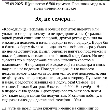
25.09.2025. Щука весом 6 500 граммов. Бронзовая медаль в
моём личном хит-параде
Эх, не семёра…
«Крокодилица» всплыла и больше попыток нырнуть или
уплыть в сторону почему-то не предпринимала. Удерживая
одной рукой спиннинг со щукой, другой рукой удлинил на
максимум подсачек и начал подводить его под щуку. Вроде бы
и близко к борту была хищница, но мне всё равно сразу было
до неё не дотянуться. Думал, сейчас её напугаю подсачеком и
она, собравшись с силами, начнёт новый кордебалет. Но нет,
зубастая так и продолжала лениво шевелить хвостом и
плавниками. Я подтащил её к лодке ещё на полметра и снизу
надел на неё подсачек. Поведение щуки было какое-то
нехарактерное: даже когда дотронулся до неё подсачеком, она
не дёрнулась, не прыгнула, не рванула в сторону. Ну а мне это
и надо, с радостью затащил её в лодку. Ура! Семёра! Не
меньше. Позвал Дмитрия. Взвесили. 6 500! Не семёра... Но не
в цифрах была досада. Сфотографировать оказалось нечем.
Эх, такие кадры могли бы получиться. Угомонив добычу, я
ещё раз с надеждой достал свой телефон... Увы.
Да, чуть не забыл: щука клюнула именно на спиннинг со