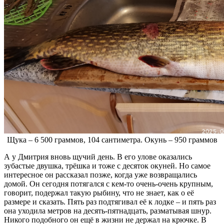
Щука – 6 500 граммов, 104 сантиметра. Окунь – 950 граммов
А у Дмитрия вновь щучий день. В его улове оказались
зубастые двушка, трёшка и тоже с десяток окуней. Но самое
интересное он рассказал позже, когда уже возвращались
домой. Он сегодня потягался с кем-то очень-очень крупным,
говорит, подержал такую рыбину, что не знает, как о её
размере и сказать. Пять раз подтягивал её к лодке – и пять раз
она уходила метров на десять-пятнадцать, разматывая шнур.
Никого подобного он ещё в жизни не держал на крючке. В