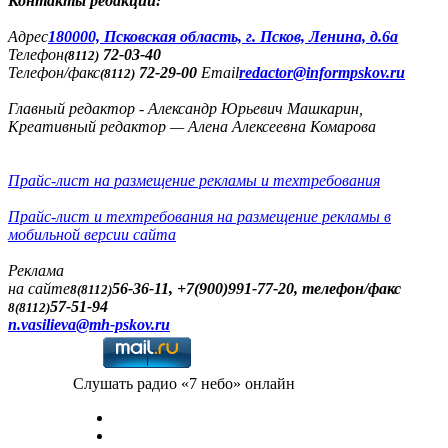
Контакты редакции:
Адреc
180000, Псковская область, г. Псков, Ленина, д.6а
Телефон
72-03-40
(8112)
Телефон/факс
72-29-00
Email
redactor@informpskov.ru
(8112)
Главный редактор - Александр Юрьевич Машкарин,
Креативный редактор — Алена Алексеевна Комарова
Прайс-лист на размещение рекламы и техтребования
Прайс-лист и техтребования на размещение рекламы в
мобильной версии сайта
Реклама
на сайте
56-36-11, +7(900)991-77-20, телефон/факс
8(8112)
57-51-94
8(8112)
n.vasilieva@mh-pskov.ru
Слушать радио «7 небо» онлайн