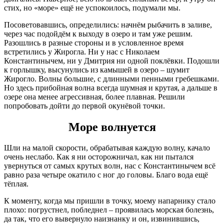
стих, но «море» ещё не успокоилось, подумали мы.
Посоветовавшись, определились: начнём рыбачить в заливе,
через час подойдём к выходу в озеро и там уже решим.
Разошлись в разные стороны и в условленное время
встретились у Жирогла. Ни у нас с Николаем
Константинычем, ни у Дмитрия ни одной поклёвки. Подошли
к горлышку, высунулись из камышей в озеро – шумит
Жирогло. Волны большие, с длинными пенными гребешками.
Но здесь прибойная волна всегда шумная и крутая, а дальше в
озере она менее агрессивная, более плавная. Решили
попробовать дойти до первой окунёвой точки.
Море волнуется
Шли на малой скорости, обрабатывая каждую волну, качало
очень неслабо. Как я ни осторожничал, как ни пытался
увернуться от самых крутых волн, нас с Константинычем всё
равно раза четыре окатило с ног до головы. Благо вода ещё
тёплая.
К моменту, когда мы пришли в точку, моему напарнику стало
плохо: погрустнел, побледнел – проявилась морская болезнь,
да так, что его вывернуло наизнанку и он, извинившись,