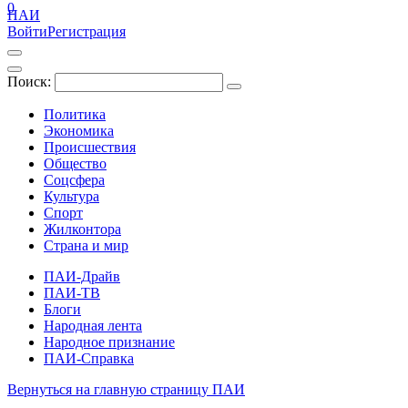
0
ПАИ
Войти
Регистрация
Поиск:
Политика
Экономика
Происшествия
Общество
Соцсфера
Культура
Спорт
Жилконтора
Страна и мир
ПАИ-Драйв
ПАИ-ТВ
Блоги
Народная лента
Народное признание
ПАИ-Справка
Вернуться на главную страницу ПАИ