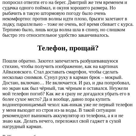
попросил отвезти его на берег. Дмитрий же тем временем и
судачка одного поймал, и окуня хорошего размера. Но
рыбачить в такую штормовую погоду было очень
некомфортно: против волны идти плохо, брызги залетают в
лодку, параллельно – тоже не очень, всё время сбивает с курса.
Терпимо было, лишь когда волна шла в спину, но слишком
быстро это относительное удобство заканчивалось.
Телефон, прощай?
Пошли обратно. Захотел запечатлеть разбушевавшуюся
стихию, чтобы получить изображение, как на картинах
Айвазовского. Стал доставать смартфон, чтобы сделать
несколько снимков. Сунул руку в карман брюк – мокрый.
Достаю, включаю… Не включается. И раз, и два попробовал,
но экран как был чёрный, так чёрным и оставался. Неужели
мой телефон погиб? Как же я сразу не догадался убрать его в
более сухое место? Да и вообще, давно пора купить
водонепроницаемый чехол: как-никак уже не первый телефон
у меня выходит из строя из-за воды. В такой ситуации
рекомендуют вынимать аккумулятор из телефона, а я и не
знаю как. Делать нечего, переложил свой гаджет в сухой
нагрудный карман.