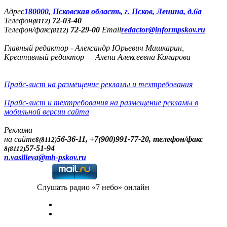
Адреc
180000, Псковская область, г. Псков, Ленина, д.6а
Телефон
72-03-40
(8112)
Телефон/факс
72-29-00
Email
redactor@informpskov.ru
(8112)
Главный редактор - Александр Юрьевич Машкарин,
Креативный редактор — Алена Алексеевна Комарова
Прайс-лист на размещение рекламы и техтребования
Прайс-лист и техтребования на размещение рекламы в
мобильной версии сайта
Реклама
на сайте
56-36-11, +7(900)991-77-20, телефон/факс
8(8112)
57-51-94
8(8112)
n.vasilieva@mh-pskov.ru
Слушать радио «7 небо» онлайн