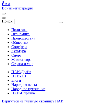
0
ПАИ
Войти
Регистрация
Поиск:
Политика
Экономика
Происшествия
Общество
Соцсфера
Культура
Спорт
Жилконтора
Страна и мир
ПАИ-Драйв
ПАИ-ТВ
Блоги
Народная лента
Народное признание
ПАИ-Справка
Вернуться на главную страницу ПАИ