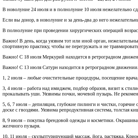
В новолуние 24 июля и в полнолуние 10 июля нежелательно сд
Если вы донор, в новолуние и за день-два до него нежелатель
В полнолуние при проведении хирургических операций возрас
Важно! В день, когда уязвим тот или иной орган, нежелатель
спортивную практику, чтобы не перегружать и не травмироват
Важно! С 18 июля Меркурий находится в ретроградном движени
Важно! С 13 июля Сатурн находится в ретроградном движении.
1, 2 июля – любые очистительные процедуры, посещение врача
3, 4 июля – работа над имиджем, подбор образов, визит к сти
прокалывать уши. Уязвимы почки, мочевой пузырь. Не рекомен
5, 6, 7 июля – депиляция, глубокие пилинги и чистки, горячие
доске с гвоздями. Уязвима репродуктивная система, толстая 
8, 9 июля – покупка брендовой одежды и косметики. Окрашиван
желчного пузыря.
10, 11 июля – скульптурирующий массаж, йога, растяжка. Кри