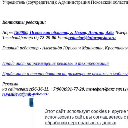
Учредитель (соучредители): Администрация Псковской облас
Контакты редакции:
Адреc
180000, Псковская область, г. Псков, Ленина, д.6а
Телеф
Телефон/факс
72-29-00
Email
redactor@informpskov.ru
(8112)
Главный редактор - Александр Юрьевич Машкарин, Креативны
Прайс-лист на размещение рекламы и техтребования
Прайс-лист и техтребования на размещение рекламы в мобиль
Реклама
на сайте
56-36-11, +7(900)991-77-20, телефон/факс
8(8112)
8(8112)
n.vasilieva@mh-pskov.ru
Слушать радио «7 не
Этот сайт использует cookies и другие
использовать сайт, вы соглашаетесь с
обработки персональных данных