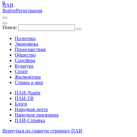
0
ПАИ
Войти
Регистрация
Поиск:
Политика
Экономика
Происшествия
Общество
Соцсфера
Культура
Спорт
Жилконтора
Страна и мир
ПАИ-Драйв
ПАИ-ТВ
Блоги
Народная лента
Народное признание
ПАИ-Справка
Вернуться на главную страницу ПАИ