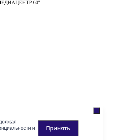
м "МЕДИАЦЕНТР 60"
одолжая
Принять
енциальности
и