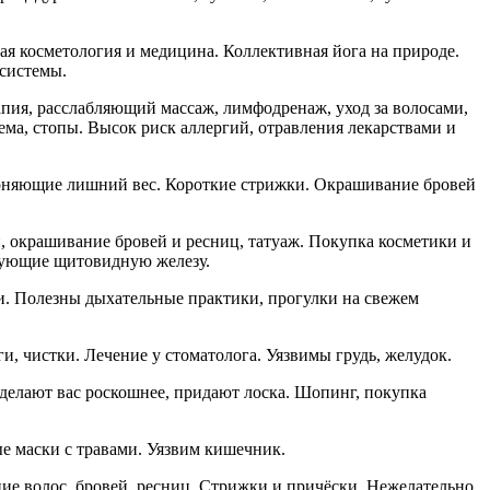
ая косметология и медицина. Коллективная йога на природе.
 системы.
рапия, расслабляющий массаж, лимфодренаж, уход за волосами,
ема, стопы. Высок риск аллергий, отравления лекарствами и
гоняющие лишний вес. Короткие стрижки. Окрашивание бровей
й, окрашивание бровей и ресниц, татуаж. Покупка косметики и
ирующие щитовидную железу.
чи. Полезны дыхательные практики, прогулки на свежем
и, чистки. Лечение у стоматолога. Уязвимы грудь, желудок.
делают вас роскошнее, придают лоска. Шопинг, покупка
е маски с травами. Уязвим кишечник.
ние волос, бровей, ресниц. Стрижки и причёски. Нежелательно