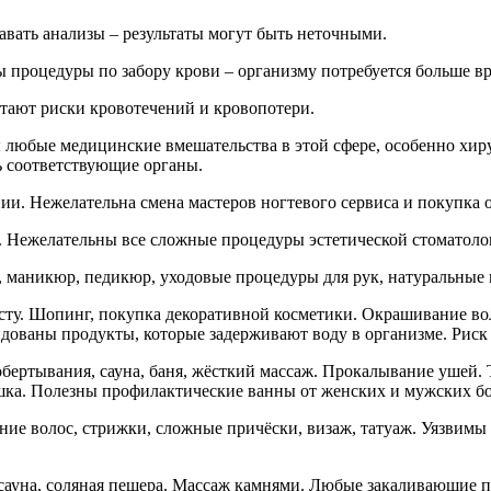
авать анализы – результаты могут быть неточными.
ны процедуры по забору крови – организму потребуется больше в
тают риски кровотечений и кровопотери.
ны любые медицинские вмешательства в этой сфере, особенно хир
ь соответствующие органы.
и. Нежелательна смена мастеров ногтевого сервиса и покупка о
 Нежелательны все сложные процедуры эстетической стоматологи
, маникюр, педикюр, уходовые процедуры для рук, натуральные 
листу. Шопинг, покупка декоративной косметики. Окрашивание в
дованы продукты, которые задерживают воду в организме. Риск 
 обертывания, сауна, баня, жёсткий массаж. Прокалывание ушей.
кишка. Полезны профилактические ванны от женских и мужских бо
ие волос, стрижки, сложные причёски, визаж, татуаж. Уязвимы 
осауна, соляная пещера. Массаж камнями. Любые закаливающие п