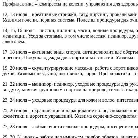
Профилактика – компрессы на колени, упражнения для здоровь
12, 13 июля – креативные стрижки, тату, пирсинг, прокалыва
Уязвимы голени, нервная система. Полезны процедуры для оч
14, 15, 16 июля – чистки, пилинги, маски, водные процедуры,
медитации. Уход за стопами, в том числе массаж, педикюр, др
алкоголем.
17, 18 июля – активные виды спорта, антицеллюлитные оберт
и ресниц. Покупка одежды для спортивных занятий. Уязвима го
19, 20 июля – скульптурирующие массажи, работа с воротников
духов. Уязвимы шея, уши, щитовидка, горло. Профилактика – 
21, 22 июля – маникюр, педикюр, уходовые процедуры для рук
воздухе, занятия групповым спортом на природе, гимнастика д
23, 24 июля – уходовые процедуры для кожи и волос, питатель
25, 26 июля – окрашивание и наращивание волос, сложные при
косметики и дорогих украшений. Уязвима сердечно-сосудистая с
27, 28 июля – любые очистительные процедуры, посещение вра
29, 30, 31 июля – работа над имиджем, подбор образов, визит