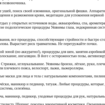
я позвоночника.
ние ушей, поиск своей изюминки, оригинальной фишки. Аппаратн
ищения и разжижения крови, медитации для успокоения нервной
 отдых у открытых источников воды, аквааэробика, спа, аромате
угие подологические процедуры Уязвимы глаза, эндокринная сист
ывания, все процедуры, способствующие стройности и быстро с
лова. Вырастает риск травматизма. Не перегружайте почки.
ой зоной (но аккуратно!), процедуры для шеи, занятия аэробико
полоскание, ингаляции. В йоге с осторожностью позы, активиз
. Стрижки, иглоукалывание. Уязвимы бронхи, лёгкие, руки, пле
ля плечевого пояса, велоспорт, лыжи, лыжероллеры.
ные маски для лица и тела с натуральными компонентами, пилинг
чёски, маникюр и педикюр, татуаж. Любые процедуры, которые 
истема, селезёнка.
ча, маникюр, педикюр, уходовые процедуры для рук, натуральны
 к стилисту. Шопинг, покупка декоративной косметики. Окрашива