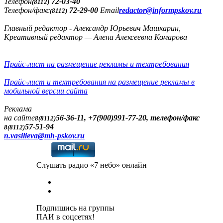
Телефон
72-03-40
(8112)
Телефон/факс
72-29-00
Email
redactor@informpskov.ru
(8112)
Главный редактор - Александр Юрьевич Машкарин,
Креативный редактор — Алена Алексеевна Комарова
Прайс-лист на размещение рекламы и техтребования
Прайс-лист и техтребования на размещение рекламы в
мобильной версии сайта
Реклама
на сайте
56-36-11, +7(900)991-77-20, телефон/факс
8(8112)
57-51-94
8(8112)
n.vasilieva@mh-pskov.ru
Слушать радио «7 небо» онлайн
Подпишись на группы
ПАИ в соцсетях!