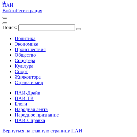
0
ПАИ
Войти
Регистрация
Поиск:
Политика
Экономика
Происшествия
Общество
Соцсфера
Культура
Спорт
Жилконтора
Страна и мир
ПАИ-Драйв
ПАИ-ТВ
Блоги
Народная лента
Народное признание
ПАИ-Справка
Вернуться на главную страницу ПАИ